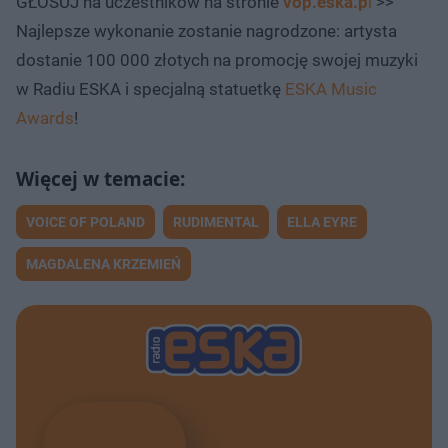
GŁOSUJ na uczestników na stronie
vop.eska.p
l
>>
Najlepsze wykonanie zostanie nagrodzone: artysta
dostanie 100 000 złotych na promocję swojej muzyki
w Radiu ESKA i specjalną statuetkę
ESKA Music
Awards
!
VOICE OF POLAND
RUDIMENTAL
ELLA EYRE
MAGDALENA KRZEMIEŃ