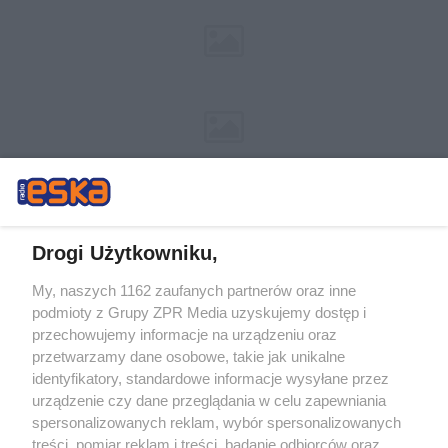
Drogi Użytkowniku,
My, naszych 1162 zaufanych partnerów oraz inne
Żaden utwór zamieszczony w serwisie nie może być powielany i
podmioty z Grupy ZPR Media uzyskujemy dostęp i
rozpowszechniany lub dalej rozpowszechniany w jakikolwiek sposób (w
tym także elektroniczny lub mechaniczny) na jakimkolwiek polu
przechowujemy informacje na urządzeniu oraz
eksploatacji w jakiejkolwiek formie, włącznie z umieszczaniem w Internecie
przetwarzamy dane osobowe, takie jak unikalne
bez pisemnej zgody właściciela praw. Jakiekolwiek użycie lub
wykorzystanie utworów w całości lub w części z naruszeniem prawa, tzn.
identyfikatory, standardowe informacje wysyłane przez
bez właściwej zgody, jest zabronione pod groźbą kary i może być ścigane
urządzenie czy dane przeglądania w celu zapewniania
prawnie.
spersonalizowanych reklam, wybór spersonalizowanych
treści, pomiar reklam i treści, badanie odbiorców oraz