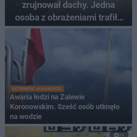
zrujnował dachy. Jedna
osoba z obrażeniami trafiła
do szpitala
INTERWENCJA NA WODZIE
Awaria łodzi na Zalewie
Koronowskim. Sześć osób utknęło
na wodzie
13