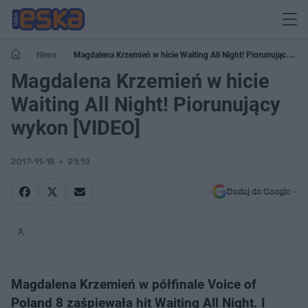
News
Magdalena Krzemień w hicie Waiting All Night! Piorunujący
wykon [VIDEO]
Magdalena Krzemień w hicie
Waiting All Night! Piorunujący
wykon [VIDEO]
2017-11-18
21:19
Dodaj do Google
Magdalena Krzemień w półfinale Voice of
Poland 8 zaśpiewała hit Waiting All Night. I