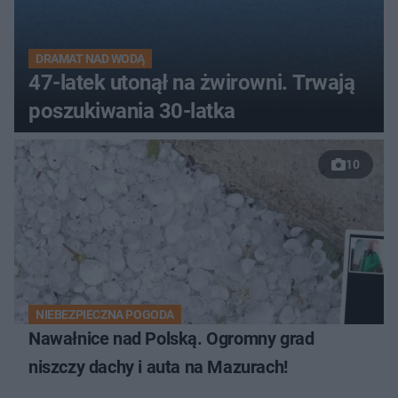
DRAMAT NAD WODĄ
47-latek utonął na żwirowni. Trwają
poszukiwania 30-latka
10
NIEBEZPIECZNA POGODA
Nawałnice nad Polską. Ogromny grad
niszczy dachy i auta na Mazurach!