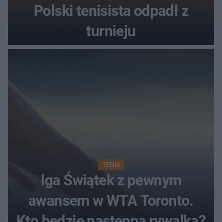
Polski tenisista odpadł z
turnieju
TENIS
Iga Świątek z pewnym
awansem w WTA Toronto.
Kto będzie następną rywalką?