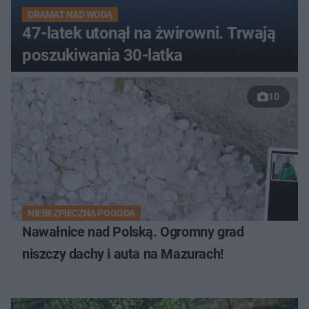
DRAMAT NAD WODĄ
47-latek utonął na żwirowni. Trwają
poszukiwania 30-latka
10
NIEBEZPIECZNA POGODA
Nawałnice nad Polską. Ogromny grad
niszczy dachy i auta na Mazurach!