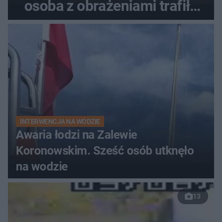
osoba z obrażeniami trafiła
do szpitala
INTERWENCJA NA WODZIE
Awaria łodzi na Zalewie
Koronowskim. Sześć osób utknęło
na wodzie
13