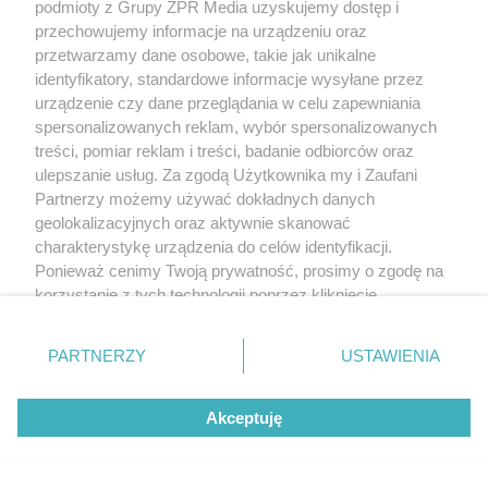
podmioty z Grupy ZPR Media uzyskujemy dostęp i
SKOKI DO WODY
ME w pływaniu. Dobre miejsce Polek
przechowujemy informacje na urządzeniu oraz
przetwarzamy dane osobowe, takie jak unikalne
w Paryżu
identyfikatory, standardowe informacje wysyłane przez
urządzenie czy dane przeglądania w celu zapewniania
ZOBACZ WIĘCEJ
spersonalizowanych reklam, wybór spersonalizowanych
treści, pomiar reklam i treści, badanie odbiorców oraz
ulepszanie usług. Za zgodą Użytkownika my i Zaufani
Partnerzy możemy używać dokładnych danych
geolokalizacyjnych oraz aktywnie skanować
charakterystykę urządzenia do celów identyfikacji.
Ponieważ cenimy Twoją prywatność, prosimy o zgodę na
korzystanie z tych technologii poprzez kliknięcie
„Akceptuję”. Zgoda jest dobrowolna i zawsze możesz ją
zmienić/wycofać klikając przycisk ustawień prywatności
PARTNERZY
USTAWIENIA
znajdujący się w lewym dolnym rogu strony
. Niektóre
rodzaje przetwarzania danych nie wymagają zgody
Akceptuję
użytkownika, ale masz prawo sprzeciwić się takiemu
przetwarzaniu. Preferencje będą miały zastosowanie tylko
na tej witrynie.