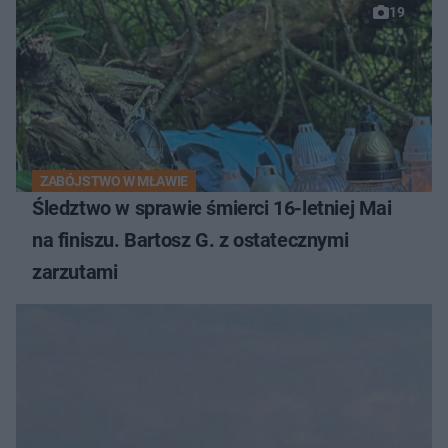
19
ZABÓJSTWO W MŁAWIE
Śledztwo w sprawie śmierci 16-letniej Mai
na finiszu. Bartosz G. z ostatecznymi
zarzutami