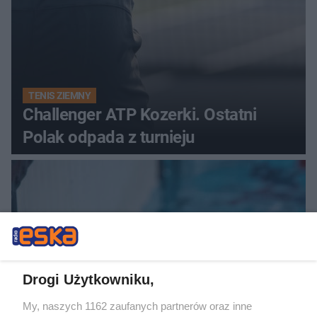
TENIS ZIEMNY
Challenger ATP Kozerki. Ostatni
Polak odpada z turnieju
Drogi Użytkowniku,
My, naszych 1162 zaufanych partnerów oraz inne