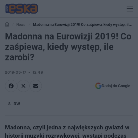
News
Madonna na Eurowizji 2019! Co zaśpiewa, kiedy występ, ile
zarobi?
Madonna na Eurowizji 2019! Co
zaśpiewa, kiedy występ, ile
zarobi?
2019-05-17
12:49
Dodaj do Google
RW
Madonna, czyli jedna z największych gwiazd w
historii muzyki rozrywkowej, wystąpi podczas