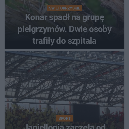
ŚWIĘTOKRZYSKIE
Konar spadł na grupę
pielgrzymów. Dwie osoby
trafiły do szpitala
SPORT
Jagiellonia zaczęła od