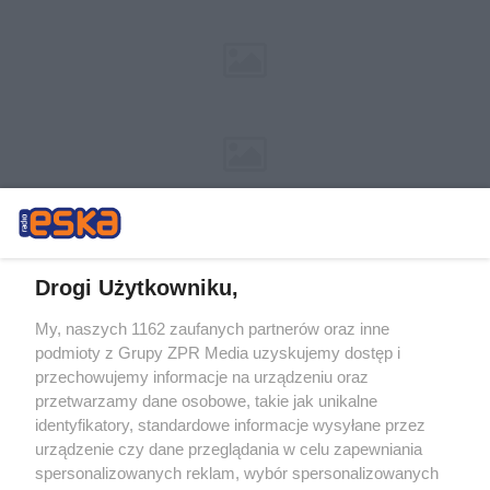
Drogi Użytkowniku,
My, naszych 1162 zaufanych partnerów oraz inne
Żaden utwór zamieszczony w serwisie nie może być powielany i
podmioty z Grupy ZPR Media uzyskujemy dostęp i
rozpowszechniany lub dalej rozpowszechniany w jakikolwiek sposób (w
przechowujemy informacje na urządzeniu oraz
tym także elektroniczny lub mechaniczny) na jakimkolwiek polu
eksploatacji w jakiejkolwiek formie, włącznie z umieszczaniem w
przetwarzamy dane osobowe, takie jak unikalne
Internecie bez pisemnej zgody właściciela praw. Jakiekolwiek użycie lub
identyfikatory, standardowe informacje wysyłane przez
wykorzystanie utworów w całości lub w części z naruszeniem prawa,
tzn. bez właściwej zgody, jest zabronione pod groźbą kary i może być
urządzenie czy dane przeglądania w celu zapewniania
ścigane prawnie.
spersonalizowanych reklam, wybór spersonalizowanych