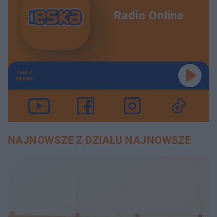
Radio Online
TERAZ
GRAMY
NAJNOWSZE Z DZIAŁU NAJNOWSZE