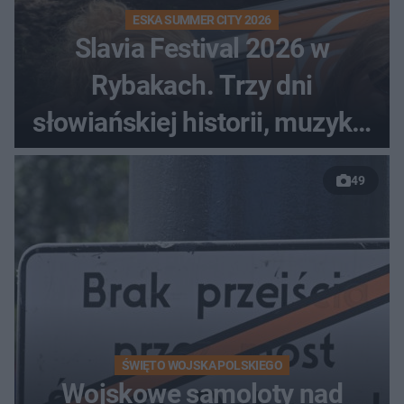
ESKA SUMMER CITY 2026
Slavia Festival 2026 w
Rybakach. Trzy dni
słowiańskiej historii, muzyki i
relaksu nad Jeziorem
49
Łańskim
ŚWIĘTO WOJSKA POLSKIEGO
Wojskowe samoloty nad