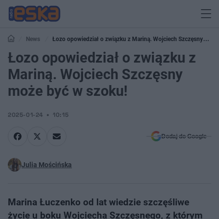
News
Łozo opowiedział o związku z Mariną. Wojciech Szczęsny
może być w szoku!
Łozo opowiedział o związku z
Mariną. Wojciech Szczęsny
może być w szoku!
2025-01-24
10:15
Dodaj do Google
Julia Mościńska
Marina Łuczenko od lat wiedzie szczęśliwe
życie u boku Wojciecha Szczęsnego, z którym