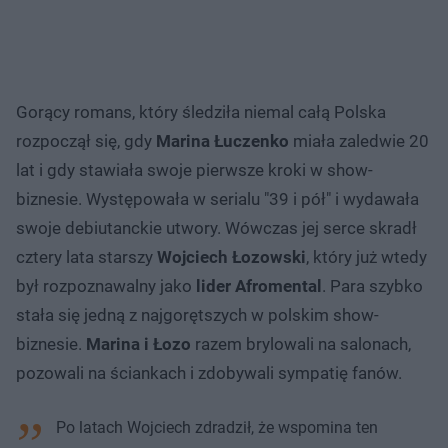
Gorący romans, który śledziła niemal całą Polska
rozpoczął się, gdy
Marina Łuczenko
miała zaledwie 20
lat i gdy stawiała swoje pierwsze kroki w show-
biznesie. Występowała w serialu "39 i pół" i wydawała
swoje debiutanckie utwory. Wówczas jej serce skradł
cztery lata starszy
Wojciech Łozowski
, który już wtedy
był rozpoznawalny jako
lider Afromental
. Para szybko
stała się jedną z najgorętszych w polskim show-
biznesie.
Marina i Łozo
razem brylowali na salonach,
pozowali na ściankach i zdobywali sympatię fanów.
Po latach Wojciech zdradził, że wspomina ten