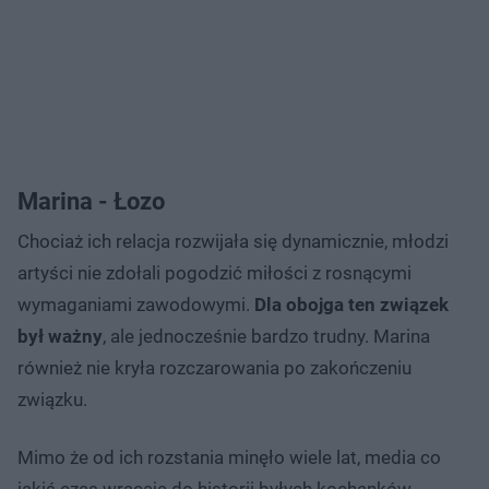
Marina - Łozo
Chociaż ich relacja rozwijała się dynamicznie, młodzi
artyści nie zdołali pogodzić miłości z rosnącymi
wymaganiami zawodowymi.
Dla obojga ten związek
był ważny
, ale jednocześnie bardzo trudny. Marina
również nie kryła rozczarowania po zakończeniu
związku.
Mimo że od ich rozstania minęło wiele lat, media co
jakiś czas wracają do historii byłych kochanków.