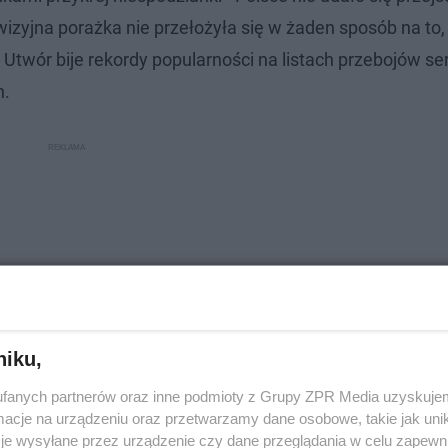
wizyjna porażka nie przełożyła się w żaden sposób na to, 
 Utwór bije rekordy popularności na listach przebojów se
h.
niku,
fanych partnerów oraz inne podmioty z Grupy ZPR Media uzyskujem
cje na urządzeniu oraz przetwarzamy dane osobowe, takie jak unika
je wysyłane przez urządzenie czy dane przeglądania w celu zapewn