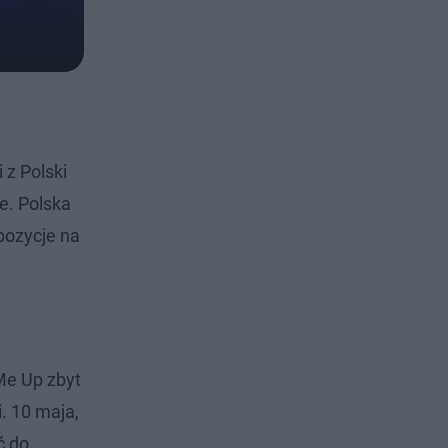
i z Polski
e. Polska
pozycje na
Me Up zbyt
. 10 maja,
ć do