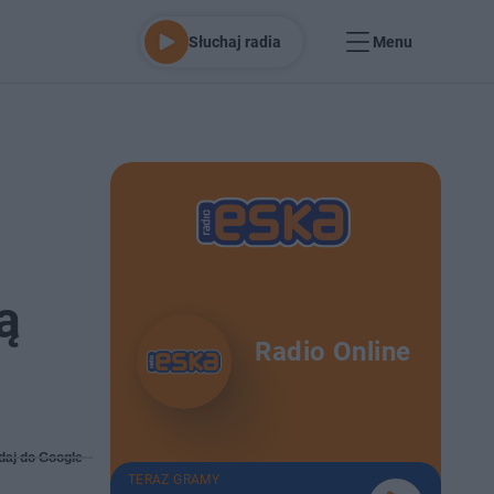
Słuchaj radia
Menu
ą
Radio Online
daj do Google
TERAZ GRAMY