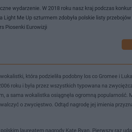
czne wydarzenie. W 2018 roku nasz kraj podczas konkur
a Light Me Up szturmem zdobyła polskie listy przebojów 
s Piosenki Eurowizji
kalistki, która podzieliła podobny los co Gromee i Luka
2006 roku i była przez wszystkich typowana na zwyciężc
tem, a sama wokalistka osiągnęła ogromną popularność.
 walczyć o zwycięstwo. Odtąd nagrodę jej imienia przyzn
 polskim laureatem nagrody Kate Ryan. Pierwszy raz udał