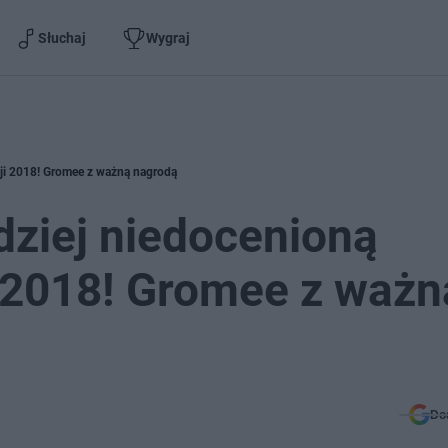
Słuchaj
Wygraj
zji 2018! Gromee z ważną nagrodą
dziej niedocenioną
i 2018! Gromee z ważn
Do