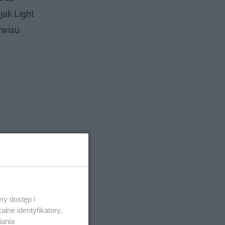
jak Light
rwisu
y dostęp i
lne identyfikatory,
iania