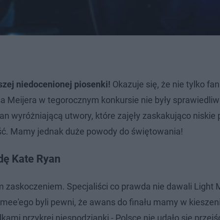
szej niedocenionej piosenki!
Okazuje się, że nie tylko fan
sa Meijera w tegorocznym konkursie nie były sprawiedliw
 wyróżniającą utwory, które zajęły zaskakująco niskie 
ość. Mamy jednak duże powody do świętowania!
dę Kate Ryan
 zaskoczeniem. Specjaliści co prawda nie dawali Light 
mee'ego byli pewni, że awans do finału mamy w kieszeni
kami przykrej niespodzianki - Polsce nie udało się przejś