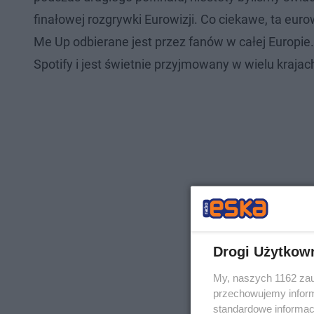
finałowej rozgrywki Eurowizji. Co ciekawe, ta euro
Me Up odbierane jest przez fanów w całej Europie.
Spotify i jest świetnie przyjmowany w wielu krajac
Drogi Użytkow
My, naszych 1162 zau
przechowujemy informa
standardowe informac