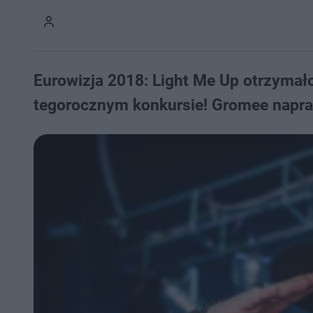
Eurowizja 2018: Light Me Up otrzymało
tegorocznym konkursie! Gromee napra