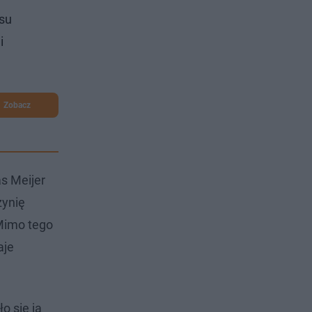
su
i
Zobacz
s Meijer
zynię
 Mimo tego
aje
o się ją