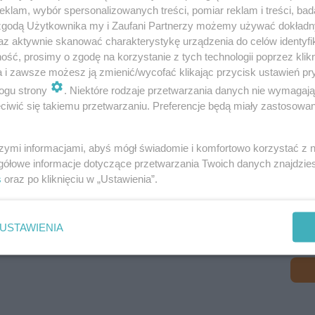
i 2018 osiągnął wielki sukces!
klam, wybór spersonalizowanych treści, pomiar reklam i treści, bad
 zgodą Użytkownika my i Zaufani Partnerzy możemy używać dokład
az aktywnie skanować charakterystykę urządzenia do celów identyfi
ść, prosimy o zgodę na korzystanie z tych technologii poprzez klikn
a i zawsze możesz ją zmienić/wycofać klikając przycisk ustawień pr
ogu strony
. Niektóre rodzaje przetwarzania danych nie wymagaj
iwić się takiemu przetwarzaniu. Preferencje będą miały zastosowanie
szymi informacjami, abyś mógł świadomie i komfortowo korzystać z
gółowe informacje dotyczące przetwarzania Twoich danych znajdzi
s
oraz po kliknięciu w „Ustawienia”.
u na Eurowizji, nie przekłada się w żaden sposób na to
 że Light Me Up, z którym reprezentował nasz kraj na 63
USTAWIENIA