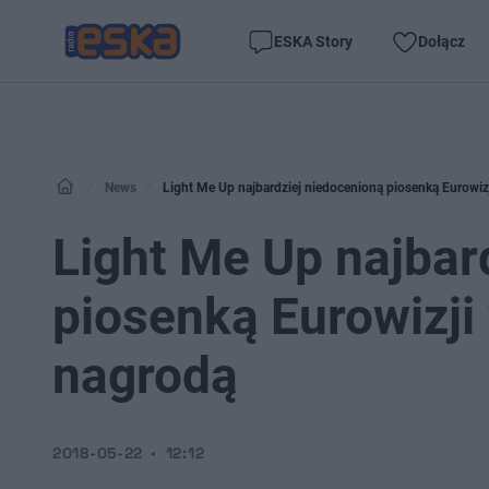
ESKA Story
Dołącz
News
Light Me Up najbardziej niedocenioną piosenką Eurowi
Light Me Up najbar
piosenką Eurowizj
nagrodą
2018-05-22
12:12