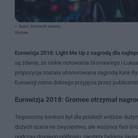
Autor: Archiwum serwisu
Gromee
Eurowizja 2018: Light Me Up z nagrodą dla najlep
są zdania, że niskie notowania Gromee'ego i Luka
propozycja została uhonorowana nagrodą Kate Ryan
Eurowizji mimo dobrego przyjęcia przez publiczn
Eurowizja 2018: Gromee otrzymał nagro
Tegoroczny konkurs był dla polskich widzów dużym
dużych szans na zwycięstwo, ale wszyscy fani Gro
podczas drugiego półfinału, niestety byliśmy świad