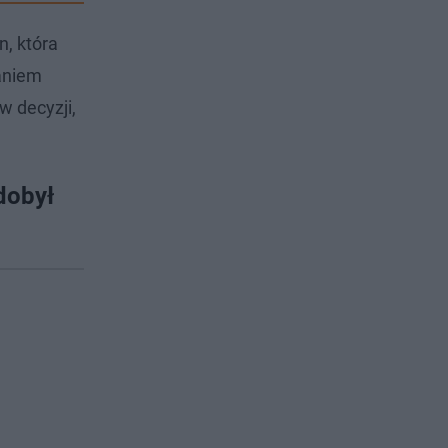
, która
daniem
w decyzji,
dobył