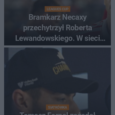
LEAGUES CUP
Bramkarz Necaxy
przechytrzył Roberta
Lewandowskiego. W sieci
krąży wideo z tego pojedynku
SIATKÓWKA