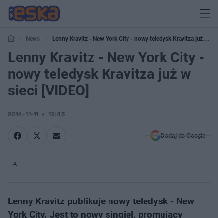
News
Lenny Kravitz - New York City - nowy teledysk Kravitza już w
sieci [VIDEO]
Lenny Kravitz - New York City -
nowy teledysk Kravitza już w
sieci [VIDEO]
2014-11-11
19:43
Dodaj do Google
Lenny Kravitz publikuje nowy teledysk - New
York City. Jest to nowy singiel, promujący