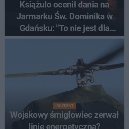
Książulo ocenił dania na
Jarmarku Św. Dominika w
Gdańsku: "To nie jest dla
Polaka"
INCYDENT
Wojskowy śmigłowiec zerwał
linię energetyczną?