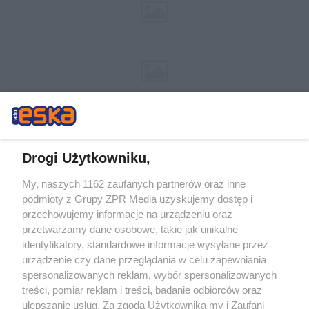
Drogi Użytkowniku,
My, naszych 1162 zaufanych partnerów oraz inne
Żaden utwór zamieszczony w serwisie nie może być powielany i
podmioty z Grupy ZPR Media uzyskujemy dostęp i
rozpowszechniany lub dalej rozpowszechniany w jakikolwiek sposób (w
tym także elektroniczny lub mechaniczny) na jakimkolwiek polu
przechowujemy informacje na urządzeniu oraz
eksploatacji w jakiejkolwiek formie, włącznie z umieszczaniem w Internecie
przetwarzamy dane osobowe, takie jak unikalne
bez pisemnej zgody właściciela praw. Jakiekolwiek użycie lub
wykorzystanie utworów w całości lub w części z naruszeniem prawa, tzn.
identyfikatory, standardowe informacje wysyłane przez
bez właściwej zgody, jest zabronione pod groźbą kary i może być ścigane
urządzenie czy dane przeglądania w celu zapewniania
prawnie.
spersonalizowanych reklam, wybór spersonalizowanych
treści, pomiar reklam i treści, badanie odbiorców oraz
ulepszanie usług. Za zgodą Użytkownika my i Zaufani