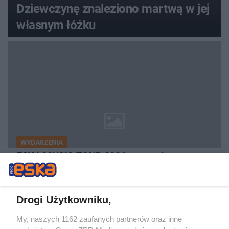
Dziewczynę znaleziono martwą w jej
własnym łóżku
WYDARZENIA
ESKA MUSIC TOUR 2026 rozgrzeje
tegoroczne ŻAGLE w Szczecinie do
czerwoności!
Drogi Użytkowniku,
My, naszych 1162 zaufanych partnerów oraz inne