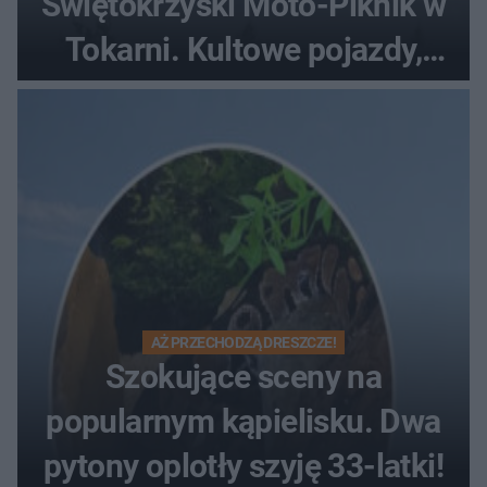
Świętokrzyski Moto-Piknik w
Tokarni. Kultowe pojazdy,
pokazy i muzyczna scena w
Muzeum Wsi Kieleckiej
AŻ PRZECHODZĄ DRESZCZE!
Szokujące sceny na
popularnym kąpielisku. Dwa
pytony oplotły szyję 33-latki!