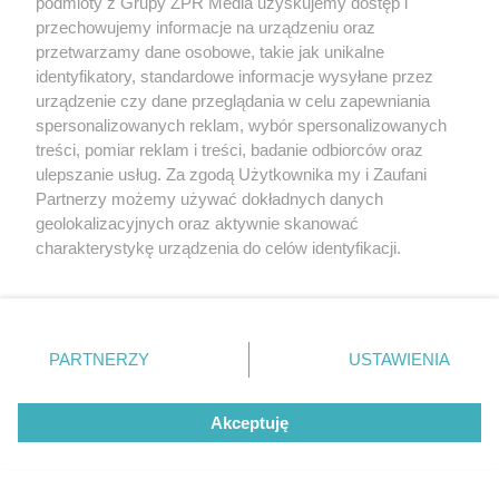
podmioty z Grupy ZPR Media uzyskujemy dostęp i
przechowujemy informacje na urządzeniu oraz
przetwarzamy dane osobowe, takie jak unikalne
identyfikatory, standardowe informacje wysyłane przez
urządzenie czy dane przeglądania w celu zapewniania
spersonalizowanych reklam, wybór spersonalizowanych
treści, pomiar reklam i treści, badanie odbiorców oraz
ROZMAWIAMY Z KUPCAMI
ulepszanie usług. Za zgodą Użytkownika my i Zaufani
Słynne targowisko w Toruniu upada? Ludzi
Partnerzy możemy używać dokładnych danych
geolokalizacyjnych oraz aktywnie skanować
coraz mniej, mnożą się problemy
charakterystykę urządzenia do celów identyfikacji.
Ponieważ cenimy Twoją prywatność, prosimy o zgodę na
korzystanie z tych technologii poprzez kliknięcie
„Akceptuję”. Zgoda jest dobrowolna i zawsze możesz ją
zmienić/wycofać klikając przycisk ustawień prywatności
PARTNERZY
USTAWIENIA
znajdujący się w lewym dolnym rogu strony
. Niektóre
rodzaje przetwarzania danych nie wymagają zgody
Akceptuję
użytkownika, ale masz prawo sprzeciwić się takiemu
przetwarzaniu. Preferencje będą miały zastosowanie tylko
na tej witrynie.