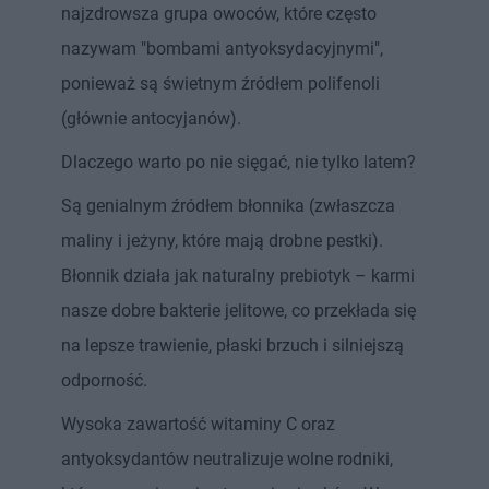
najzdrowsza grupa owoców, które często
nazywam "bombami antyoksydacyjnymi",
ponieważ są świetnym źródłem polifenoli
(głównie antocyjanów).
Dlaczego warto po nie sięgać, nie tylko latem?
Są genialnym źródłem błonnika (zwłaszcza
maliny i jeżyny, które mają drobne pestki).
Błonnik działa jak naturalny prebiotyk – karmi
nasze dobre bakterie jelitowe, co przekłada się
na lepsze trawienie, płaski brzuch i silniejszą
odporność.
Wysoka zawartość witaminy C oraz
antyoksydantów neutralizuje wolne rodniki,