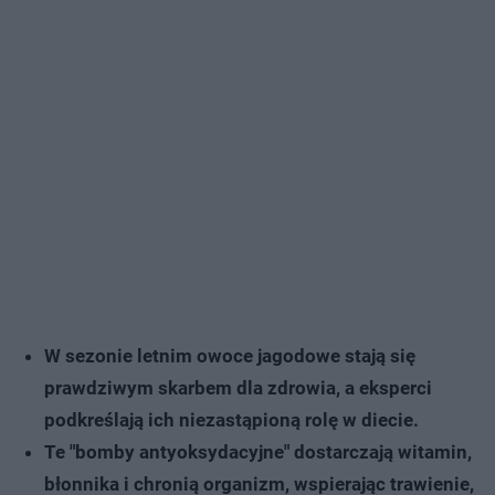
W sezonie letnim owoce jagodowe stają się
prawdziwym skarbem dla zdrowia, a eksperci
podkreślają ich niezastąpioną rolę w diecie.
Te "bomby antyoksydacyjne" dostarczają witamin,
błonnika i chronią organizm, wspierając trawienie,