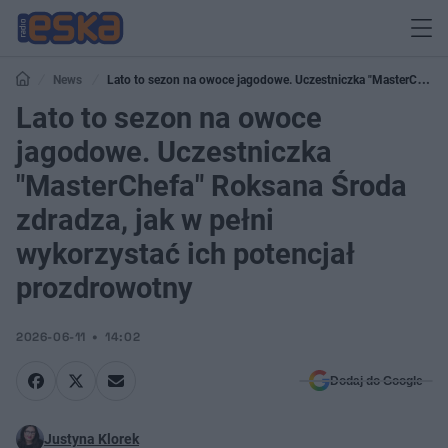
News
Lato to sezon na owoce jagodowe. Uczestniczka "MasterChefa"
Roksana Środa zdradza, jak w pełni wykorzystać ich potencjał prozdrowotny
Lato to sezon na owoce
jagodowe. Uczestniczka
"MasterChefa" Roksana Środa
zdradza, jak w pełni
wykorzystać ich potencjał
prozdrowotny
2026-06-11
14:02
Dodaj do Google
Justyna Klorek