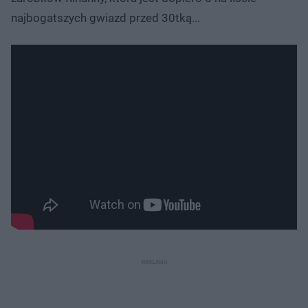
najbogatszych gwiazd przed 30tką...