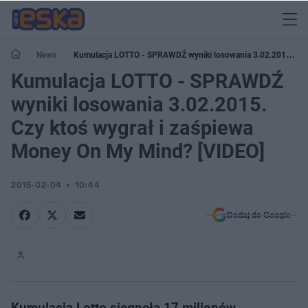
News
Kumulacja LOTTO - SPRAWDŹ wyniki losowania 3.02.2015.
Czy ktoś wygrał i zaśpiewa Money On My Mind? [VIDEO]
Kumulacja LOTTO - SPRAWDŹ
wyniki losowania 3.02.2015.
Czy ktoś wygrał i zaśpiewa
Money On My Mind? [VIDEO]
2015-02-04
10:44
Dodaj do Google
Kumulacja Lotto sięgnęła 17 milionów