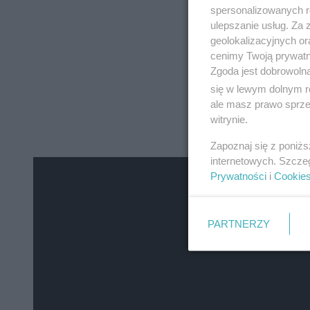
spersonalizowanych re
ulepszanie usług. Za
geolokalizacyjnych or
cenimy Twoją prywatno
Zgoda jest dobrowoln
się w lewym dolnym r
ale masz prawo sprzec
witrynie.
Zapoznaj się z poniż
internetowych. Szcze
Prywatności
i
Cookie
PARTNERZY