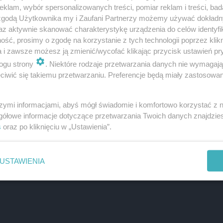
klam, wybór spersonalizowanych treści, pomiar reklam i treści, bad
 zgodą Użytkownika my i Zaufani Partnerzy możemy używać dokład
az aktywnie skanować charakterystykę urządzenia do celów identyfi
ść, prosimy o zgodę na korzystanie z tych technologii poprzez klikn
a i zawsze możesz ją zmienić/wycofać klikając przycisk ustawień pr
ogu strony
. Niektóre rodzaje przetwarzania danych nie wymagaj
iwić się takiemu przetwarzaniu. Preferencje będą miały zastosowanie
szymi informacjami, abyś mógł świadomie i komfortowo korzystać z
gółowe informacje dotyczące przetwarzania Twoich danych znajdzi
s
oraz po kliknięciu w „Ustawienia”.
USTAWIENIA