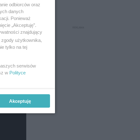
anie odbiorców oraz
nych danych
kacji. Ponieważ
ięcie „Akceptuję”.
ywatności znajdujący
ą zgody użytkownika,
 tylko na tej
 naszych serwisów
esz w
Polityce
Akceptuję