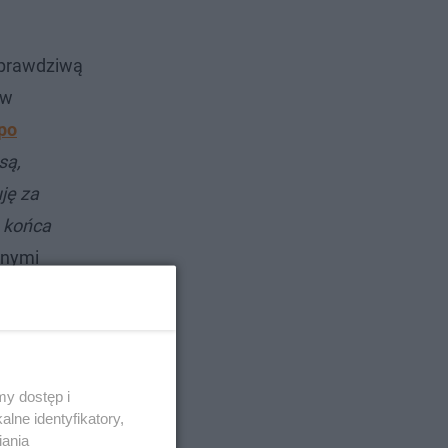
k prawdziwą
 w
po
są,
ję za
o końca
znymi
dla babci
y dostęp i
lne identyfikatory,
iania