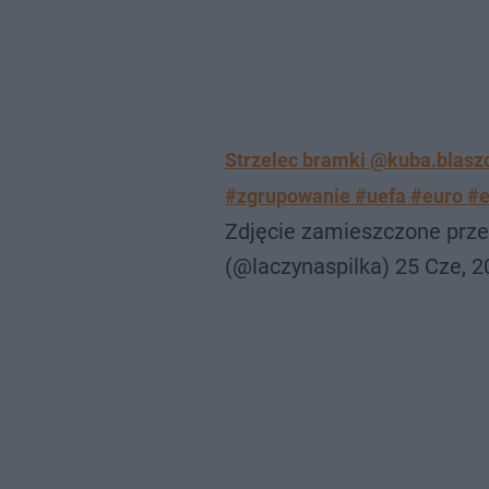
Strzelec bramki @kuba.blasz
#zgrupowanie #uefa #euro #
Zdjęcie zamieszczone prze
(@laczynaspilka)
25 Cze, 2