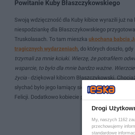
Powitanie Kuby Błaszczykowskiego
Swoją wdzięczność dla Kuby kibice wyrazili już na l
niespodziankę dla Błaszczykowskiego przygotowali 
Truskolasach. To tam mieszka
ukochana babcia J
tragicznych wydarzeniach
, do których doszło, gdy
trzymali za mnie kciuki. Wierzę, że potrafiłem od
wsparcie, to było dla mnie bardzo ważne. Wierzcie 
życia
- dziękował kibicom Błaszczykowski. Chociaż
słychać było jego łamiący się głos. Wzruszony Ku
Felicji. Dodatkowo kobiecie podziękowali zabrani f
Drogi Użytkow
My, naszych 1162 zau
przechowujemy informa
standardowe informac