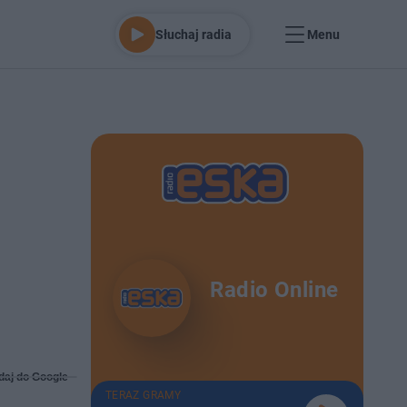
Słuchaj radia
Menu
j
Radio Online
daj do Google
TERAZ GRAMY