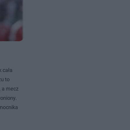
k cała
u to
, a mecz
roniony.
omocnika