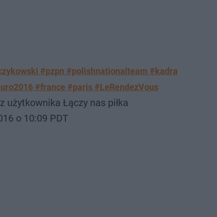
czykowski #pzpn #polishnationalteam #kadra
euro2016 #france #paris #LeRendezVous
z użytkownika Łączy nas piłka
016 o 10:09 PDT