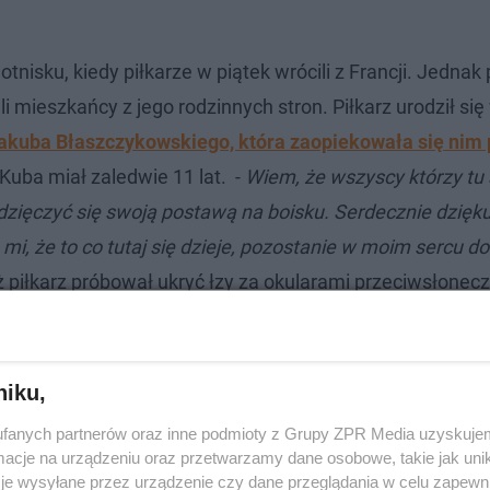
otnisku, kiedy piłkarze w piątek wrócili z Francji. Jedna
mieszkańcy z jego rodzinnych stron. Piłkarz urodził się
akuba Błaszczykowskiego, która zaopiekowała się nim 
 Kuba miał zaledwie 11 lat. -
Wiem, że wszyscy którzy tu 
wdzięczyć się swoją postawą na boisku. Serdecznie dzięku
mi, że to co tutaj się dzieje, pozostanie w moim sercu d
 piłkarz próbował ukryć łzy za okularami przeciwsłonec
ba Błaszczykowski nie zapomniał też o podziękowaniach 
ani, głośno skandując "niech żyje babcia".
niku,
fanych partnerów oraz inne podmioty z Grupy ZPR Media uzyskujem
cje na urządzeniu oraz przetwarzamy dane osobowe, takie jak unika
je wysyłane przez urządzenie czy dane przeglądania w celu zapewn