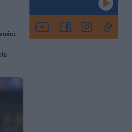
wości.
cie