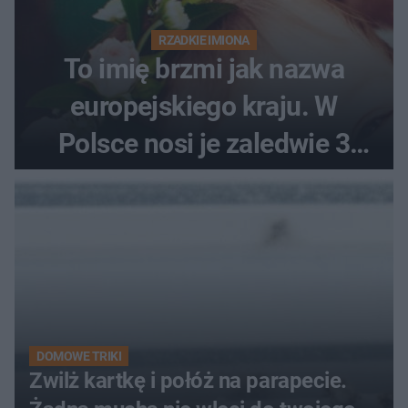
RZADKIE IMIONA
To imię brzmi jak nazwa
europejskiego kraju. W
Polsce nosi je zaledwie 3
kobiety
DOMOWE TRIKI
Zwilż kartkę i połóż na parapecie.