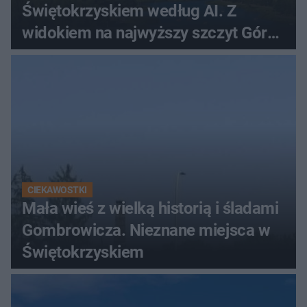
Świętokrzyskiem według AI. Z
widokiem na najwyższy szczyt Gór
Świętokrzyskich
CIEKAWOSTKI
Mała wieś z wielką historią i śladami
Gombrowicza. Nieznane miejsca w
Świętokrzyskiem