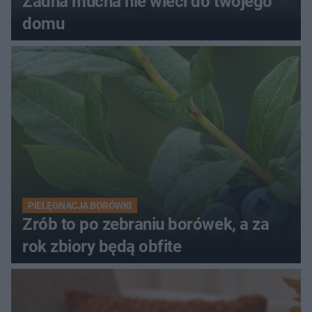
Żadna mucha nie wleci do twojego
domu
PIELĘGNACJA BORÓWKI
Zrób to po zebraniu borówek, a za
rok zbiory będą obfite