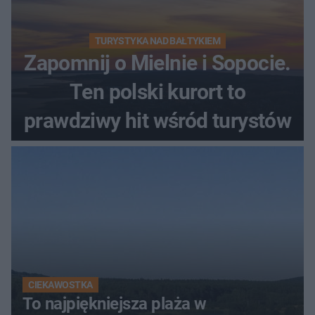
TURYSTYKA NAD BAŁTYKIEM
Zapomnij o Mielnie i Sopocie.
Ten polski kurort to
prawdziwy hit wśród turystów
CIEKAWOSTKA
To najpiękniejsza plaża w