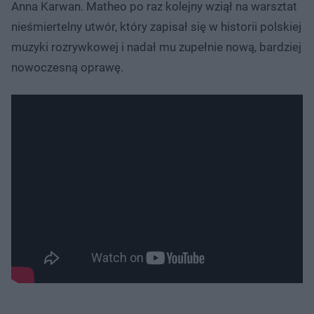
Anna Karwan. Matheo po raz kolejny wziął na warsztat
nieśmiertelny utwór, który zapisał się w historii polskiej
muzyki rozrywkowej i nadał mu zupełnie nową, bardziej
nowoczesną oprawę.