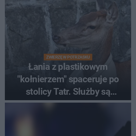
ZWIERZĘ W POTRZASKU
Łania z plastikowym
"kołnierzem" spaceruje po
stolicy Tatr. Służby są
bezradne