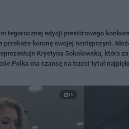
em tegorocznej edycji prestiżowego konkur
ka przekaże koronę swojej następczyni. Moż
 reprezentuje Krystyna Sokołowska, która 
nie Polka ma szansę na trzeci tytuł najpięk
13