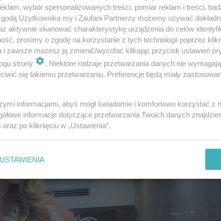
klam, wybór spersonalizowanych treści, pomiar reklam i treści, bad
 zgodą Użytkownika my i Zaufani Partnerzy możemy używać dokład
az aktywnie skanować charakterystykę urządzenia do celów identyfi
stoku. Jest pierwszą w historii Miss Polonią, która urodz
ść, prosimy o zgodę na korzystanie z tych technologii poprzez klikn
lką klubu sportowego. Dodatkowo studiuje na Akademii
a i zawsze możesz ją zmienić/wycofać klikając przycisk ustawień pr
ogu strony
. Niektóre rodzaje przetwarzania danych nie wymagaj
iwić się takiemu przetwarzaniu. Preferencje będą miały zastosowanie
szymi informacjami, abyś mógł świadomie i komfortowo korzystać z
gółowe informacje dotyczące przetwarzania Twoich danych znajdzi
s
oraz po kliknięciu w „Ustawienia”.
USTAWIENIA