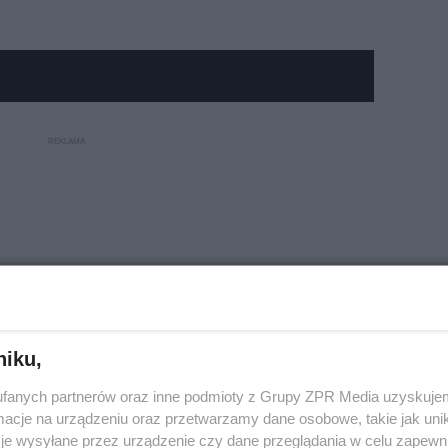
niku,
fanych partnerów oraz inne podmioty z Grupy ZPR Media uzyskujem
cje na urządzeniu oraz przetwarzamy dane osobowe, takie jak unika
je wysyłane przez urządzenie czy dane przeglądania w celu zapewn