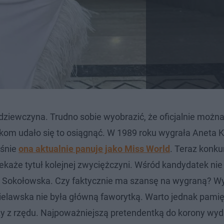
 dziewczyna. Trudno sobie wyobrazić, że oficjalnie możn
kom udało się to osiągnąć. W 1989 roku wygrała Aneta Kr
aśnie
ona aktualnie panuje jako Miss World
. Teraz konku
ekaże tytuł kolejnej zwyciężczyni. Wśród kandydatek ni
na Sokołowska. Czy faktycznie ma szansę na wygraną? Wyn
ielawska nie była główną faworytką. Warto jednak pamię
y z rzędu. Najpoważniejszą pretendentką do korony wyd