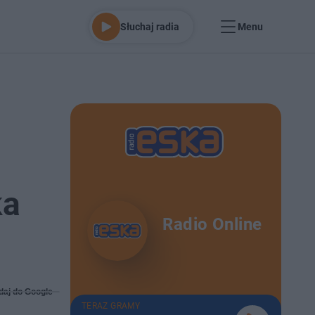
Słuchaj radia
Menu
ka
Radio Online
daj do Google
TERAZ GRAMY