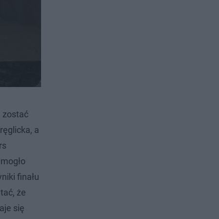
a zostać
ęglicka, a
rs
e mogło
iki finału
tać, że
aje się