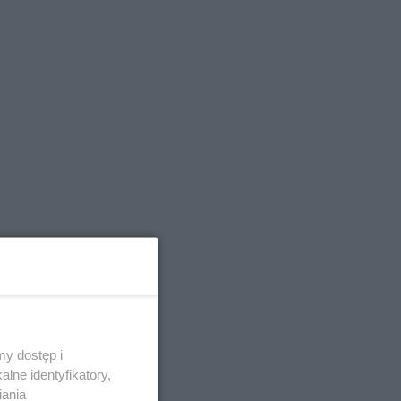
y dostęp i
lne identyfikatory,
iania