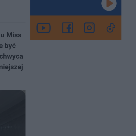
su Miss
e być
zachwyca
niejszej