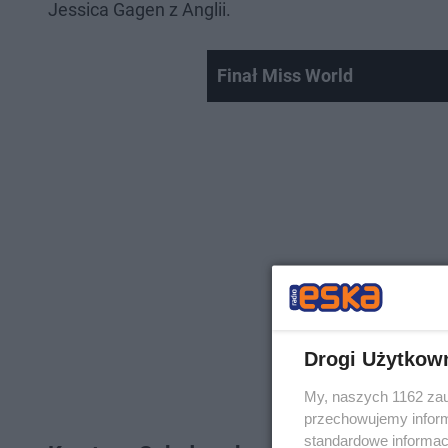
Jessica Gagen z Anglii.
Finał Miss World
Drogi Użytkow
My, naszych 1162 zau
przechowujemy informa
standardowe informac