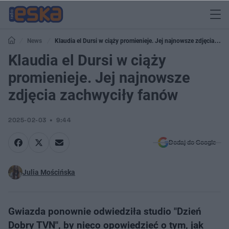
News
Klaudia el Dursi w ciąży promienieje. Jej najnowsze zdjęcia
zachwyciły fanów
Klaudia el Dursi w ciąży
promienieje. Jej najnowsze
zdjęcia zachwyciły fanów
2025-02-03
9:44
Dodaj do Google
Julia Mościńska
Gwiazda ponownie odwiedziła studio "Dzień
Dobry TVN", by nieco opowiedzieć o tym, jak