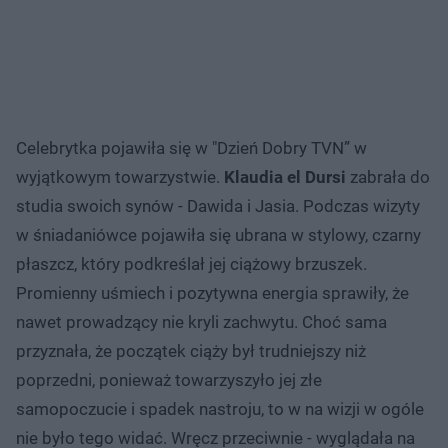
Celebrytka pojawiła się w "Dzień Dobry TVN” w
wyjątkowym towarzystwie.
Klaudia el Dursi
zabrała do
studia swoich synów - Dawida i Jasia. Podczas wizyty
w śniadaniówce pojawiła się ubrana w stylowy, czarny
płaszcz, który podkreślał jej ciążowy brzuszek.
Promienny uśmiech i pozytywna energia sprawiły, że
nawet prowadzący nie kryli zachwytu. Choć sama
przyznała, że początek ciąży był trudniejszy niż
poprzedni, ponieważ towarzyszyło jej złe
samopoczucie i spadek nastroju, to w na wizji w ogóle
nie było tego widać. Wręcz przeciwnie - wyglądała na