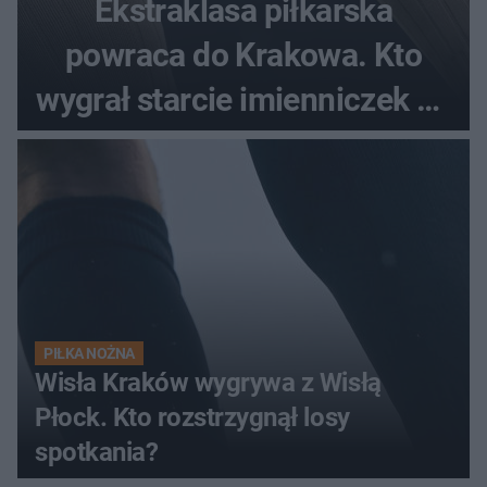
Ekstraklasa piłkarska
powraca do Krakowa. Kto
wygrał starcie imienniczek na
pełnym stadionie
PIŁKA NOŻNA
Wisła Kraków wygrywa z Wisłą
Płock. Kto rozstrzygnął losy
spotkania?