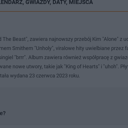
KALENDARZ, GWIAZDY, DATY, MIEJSCA
 The Beast", zawiera najnowszy przebój Kim "Alone" z u
Samem Smithem "Unholy", viralowe hity uwielbiane przez 
singiel "brrr". Album zawiera również współpracę z gwiazd
e nowe utwory, takie jak "King of Hearts" i "uhoh". Pły
stała wydana 23 czerwca 2023 roku.
ie?