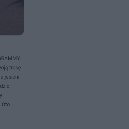
y GRAMMY,
oją trasę
a jesieni
dzić
zy
. Oto