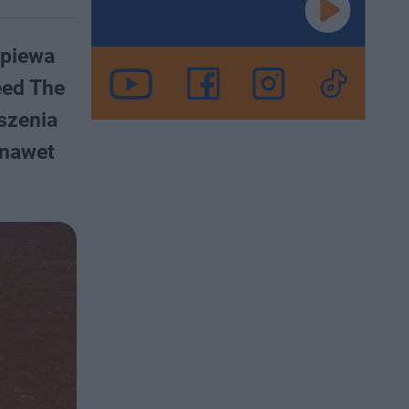
śpiewa
eed The
szenia
 nawet