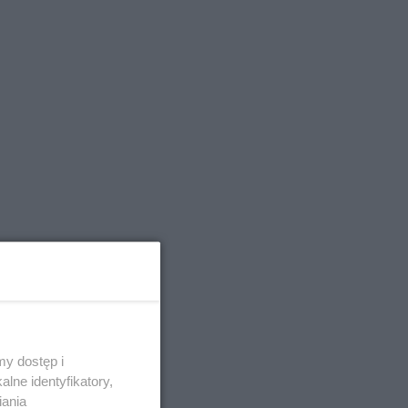
y dostęp i
lne identyfikatory,
iania
i