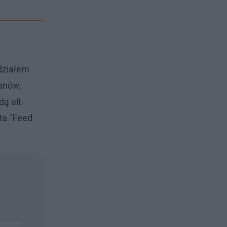
działem
fanów,
ą alt-
ta "Feed