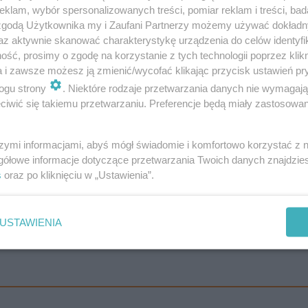
klam, wybór spersonalizowanych treści, pomiar reklam i treści, bad
ertowymi w Ameryce Północnej i Europie oraz hojnymi
 zgodą Użytkownika my i Zaufani Partnerzy możemy używać dokład
az aktywnie skanować charakterystykę urządzenia do celów identyfi
i opiniotwórców na całym świecie. Jeżeli jesteście f
ść, prosimy o zgodę na korzystanie z tych technologii poprzez klikn
rzenia.
Kim Petras zagra w Polsce już 2 marca 2024 roku
a i zawsze możesz ją zmienić/wycofać klikając przycisk ustawień pr
ast" i światowa trasa koncertowa uzupełniają przełomo
ogu strony
. Niektóre rodzaje przetwarzania danych nie wymagaj
iwić się takiemu przetwarzaniu. Preferencje będą miały zastosowanie
rody GRAMMY (za utwór "Unholy"), udział w Gali Met jako
go Sports Illustrated Swimsuit.
szymi informacjami, abyś mógł świadomie i komfortowo korzystać z
gółowe informacje dotyczące przetwarzania Twoich danych znajdzi
ion
.
Dodajmy, że trasa oferuje wiele różnych pakietów VIP
s
oraz po kliknięciu w „Ustawienia”.
 z koncertu na wyższy poziom. Pakiety różnią się międz
 wcześniejsze wejście na teren koncertu oraz limitowane
USTAWIENIA
 tym wejściówki meet & greet, rozdajemy też na antenie