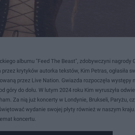
nckiego albumu "Feed The Beast", zdobywczyni nagrod
rzez krytyków autorka tekstów, Kim Petras, ogłasiła sw
owaną przez Live Nation. Gwiazda rozpoczęła występy n
od góry do dołu. W lutym 2024 roku Kim wyruszyła odwie
ham. Za nią już koncerty w Londynie, Brukseli, Paryżu, c
świętować wydanie swojej płyty również w naszym kraju
temat koncertu.