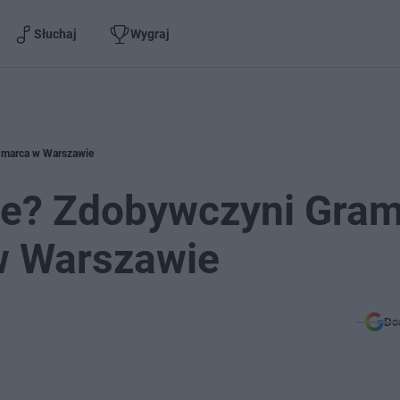
Słuchaj
Wygraj
 marca w Warszawie
ce? Zdobywczyni Gra
 w Warszawie
Do