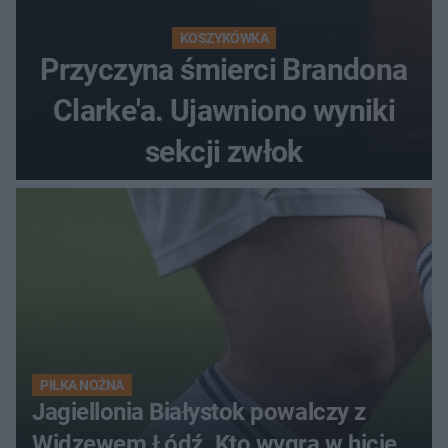
KOSZYKÓWKA
Przyczyna śmierci Brandona
Clarke'a. Ujawniono wyniki
sekcji zwłok
PIŁKA NOŻNA
Jagiellonia Białystok powalczy z
Widzewem Łódź. Kto wygra w hicie