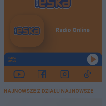
Radio Online
TERAZ
GRAMY
NAJNOWSZE Z DZIAŁU NAJNOWSZE