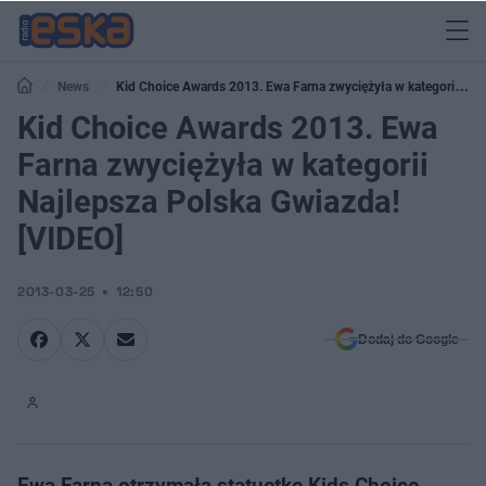
News
Kid Choice Awards 2013. Ewa Farna zwyciężyła w kategorii
Najlepsza Polska Gwiazda! [VIDEO]
Kid Choice Awards 2013. Ewa
Farna zwyciężyła w kategorii
Najlepsza Polska Gwiazda!
[VIDEO]
2013-03-25
12:50
Dodaj do Google
Ewa Farna otrzymała statuetkę Kids Choice