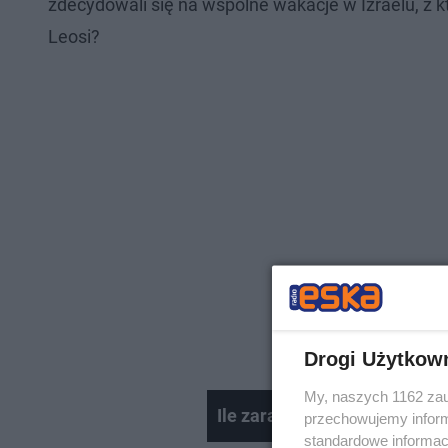
zdecydowali się na wspólne wakacje w Izraelu, z k
Leosi?
Drogi Użytkow
My, naszych 1162 zau
Ile zarabiają znani DJ-e?
przechowujemy informa
standardowe informac