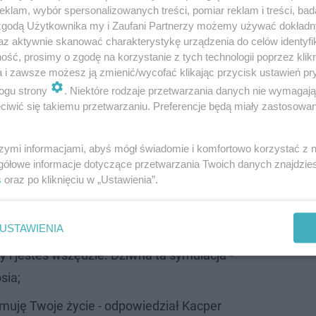
klam, wybór spersonalizowanych treści, pomiar reklam i treści, bad
 zgodą Użytkownika my i Zaufani Partnerzy możemy używać dokład
az aktywnie skanować charakterystykę urządzenia do celów identyfi
ść, prosimy o zgodę na korzystanie z tych technologii poprzez klikn
ianie z przyjacielem telefonem. Na pierwszy rzut posze
a i zawsze możesz ją zmienić/wycofać klikając przycisk ustawień pr
edem rund, zaczynając od poziomu najłatwiejszego końc
ogu strony
. Niektóre rodzaje przetwarzania danych nie wymagaj
iwić się takiemu przetwarzaniu. Preferencje będą miały zastosowanie
e. Każdy mógł przerwać rundę klikając przycisk, ale niest
ajwięcej punktów zdobywa nagrodę!
szymi informacjami, abyś mógł świadomie i komfortowo korzystać z
gółowe informacje dotyczące przetwarzania Twoich danych znajdzi
 ale Karol Gązwa znalazł na niego sposób. Wszedł w wiad
s
oraz po kliknięciu w „Ustawienia”.
isze z Young Leosią.
USTAWIENIA
m 25 lat nie wiedząc nawet jak wyglądasz,
 i jesteś wszędzie. Dziwna ta symulacja -
sia;
ejmuję Twoje życie - odpowiedział Kacper