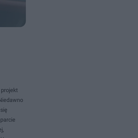
projekt
 Niedawno
 się
sparcie
j,