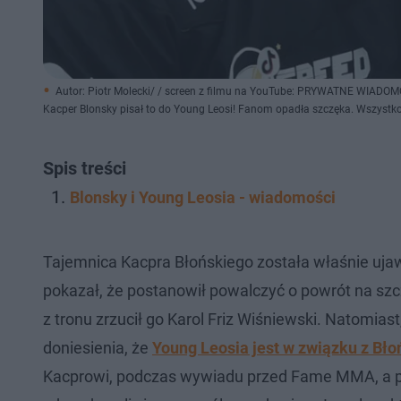
Autor: Piotr Molecki/ / screen z filmu na YouTube: PRYWATNE WIAD
Kacper Blonsky pisał to do Young Leosi! Fanom opadła szczęka. Wszystko
Spis treści
Blonsky i Young Leosia - wiadomości
Tajemnica Kacpra Błońskiego została właśnie uja
pokazał, że postanowił powalczyć o powrót na sz
z tronu zrzucił go Karol Friz Wiśniewski. Natomiast
doniesienia, że
Young Leosia jest w związku z Bł
Kacprowi, podczas wywiadu przed Fame MMA, a późn