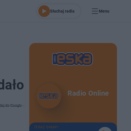
Słuchaj radia
Menu
dało
Radio Online
daj do Google
TERAZ GRAMY