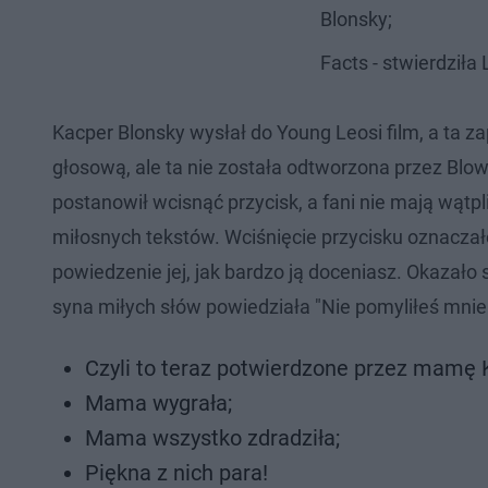
Blonsky;
Facts - stwierdziła 
Kacper Blonsky wysłał do Young Leosi film, a ta z
głosową, ale ta nie została odtworzona przez Blo
postanowił wcisnąć przycisk, a fani nie mają wątpl
miłosnych tekstów. Wciśnięcie przycisku oznaczało 
powiedzenie jej, jak bardzo ją doceniasz. Okazało
syna miłych słów powiedziała "Nie pomyliłeś mnie
Czyli to teraz potwierdzone przez mamę K
Mama wygrała;
Mama wszystko zdradziła;
Piękna z nich para!