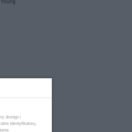
o Young
y dostęp i
lne identyfikatory,
iania