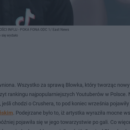
OMOŚCI INFLU - POKA FONA ODC 1/ East News
 się wydało
wniona. Wszystko za sprawą Blowka, który tworząc nowy 
czyt rankingu najpopularniejszych Youtuberów w Polsce.
, jeśli chodzi o Crushera, to pod koniec września pojawiły
ońskim
. Podejrzane było to, iż artystka wyraziła mocne w
iej pojawiła się w jego towarzystwie po gali. Co więce