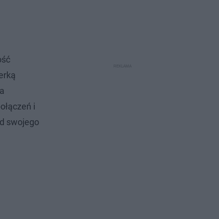
ość
erką
ia
połączeń i
od swojego