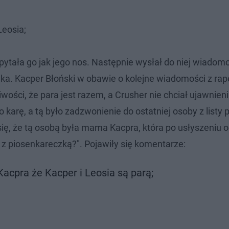
Leosia;
apytała go jak jego nos. Następnie wysłał do niej wiadom
wka. Kacper Błoński w obawie o kolejne wiadomości z rap
iwości, że para jest razem, a Crusher nie chciał ujawnien
karę, a tą było zadzwonienie do ostatniej osoby z listy 
 się, że tą osobą była mama Kacpra, która po usłyszeniu 
 z piosenkareczką?". Pojawiły się komentarze:
acpra że Kacper i Leosia są parą;