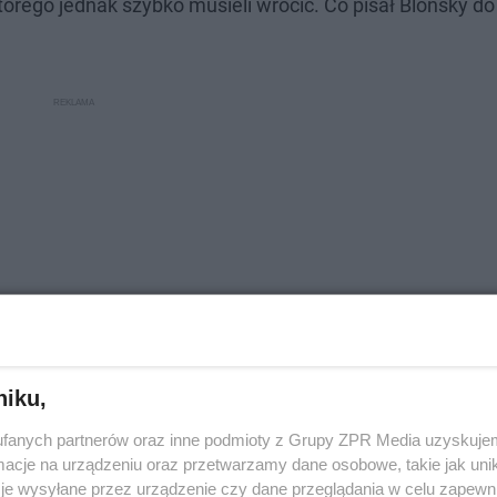
tórego jednak szybko musieli wrócić. Co pisał Blonsky d
niku,
fanych partnerów oraz inne podmioty z Grupy ZPR Media uzyskujem
cje na urządzeniu oraz przetwarzamy dane osobowe, takie jak unika
je wysyłane przez urządzenie czy dane przeglądania w celu zapewn