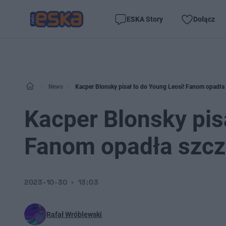
ESKA Story
Dołącz
News
Kacper Blonsky pisał to do Young Leosi! Fanom opadła
Kacper Blonsky pis
Fanom opadła szcz
2023-10-30
13:03
Rafał Wróblewski