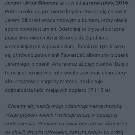
Jeremi i Artur Sikorscy
zapowiadają
nową płytę 2016
.
Półtora roku po premierze krążka Otwórz się na świat
Jeremi Sikorski wraca z nowym albumem, który niesie
sporo nowości i zmian. Odetchnij to płyta stworzona
przez Jeremiego i Artur Sikorskich. Zgodnie z
wcześniejszymi zapowiedziami, bracia na tym krążku
są już równouprawnieni! Zawartość albumu to piosenki
Jeremiego, piosenki Artura oraz aż pięć duetów. Dzięki
temu jest na niej tyle kolorów, ile zawierają charaktery
obu artystów, a nagrany materiał zaskakuje
dojrzałością ludzi mających dopiero 17 i 15 lat.
-
Chcemy aby każdy mógł odetchnąć naszą muzyką.
Wziąć głęboki wdech i wcisnąć pauzę w pędzącej
codzienności. Spojrzeć na świat bez stresu. Skupić się
na chwili, drugim człowieku, samym sobie
- twierdzą