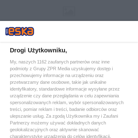
Drogi Użytkowniku,
My, naszych 1162 zaufanych partnerów oraz inne
Żaden utwór zamieszczony w serwisie nie może być powielany i
podmioty z Grupy ZPR Media uzyskujemy dostęp i
rozpowszechniany lub dalej rozpowszechniany w jakikolwiek sposób (w
tym także elektroniczny lub mechaniczny) na jakimkolwiek polu
przechowujemy informacje na urządzeniu oraz
eksploatacji w jakiejkolwiek formie, włącznie z umieszczaniem w Internecie
przetwarzamy dane osobowe, takie jak unikalne
bez pisemnej zgody właściciela praw. Jakiekolwiek użycie lub
identyfikatory, standardowe informacje wysyłane przez
wykorzystanie utworów w całości lub w części z naruszeniem prawa, tzn.
bez właściwej zgody, jest zabronione pod groźbą kary i może być ścigane
urządzenie czy dane przeglądania w celu zapewniania
prawnie.
spersonalizowanych reklam, wybór spersonalizowanych
treści, pomiar reklam i treści, badanie odbiorców oraz
ulepszanie usług. Za zgodą Użytkownika my i Zaufani
Partnerzy możemy używać dokładnych danych
geolokalizacyjnych oraz aktywnie skanować
charakterystykę urządzenia do celów identyfikacji.