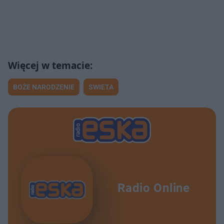
BOŻE NARODZENIE
SWIETA
Radio Online