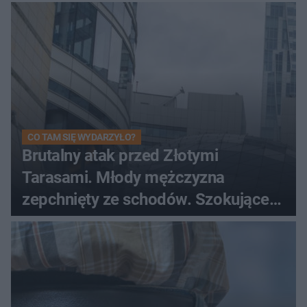
CO TAM SIĘ WYDARZYŁO?
Brutalny atak przed Złotymi
Tarasami. Młody mężczyzna
zepchnięty ze schodów. Szokujące
nagranie krąży po sieci