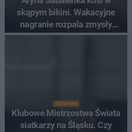
Aryna Sabalenka kusi w
skąpym bikini. Wakacyjne
nagranie rozpala zmysły
fanów
SIATKÓWKA
Klubowe Mistrzostwa Świata
siatkarzy na Śląsku. Czy