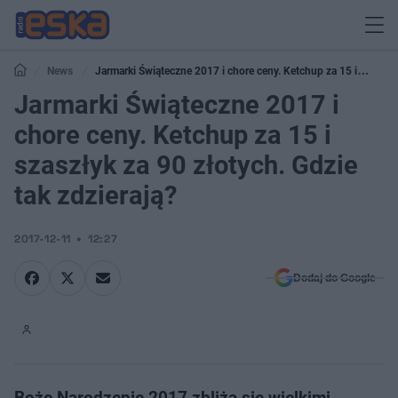
News
Jarmarki Świąteczne 2017 i chore ceny. Ketchup za 15 i
szaszłyk za 90 złotych. Gdzie tak zdzierają?
Jarmarki Świąteczne 2017 i
chore ceny. Ketchup za 15 i
szaszłyk za 90 złotych. Gdzie
tak zdzierają?
2017-12-11
12:27
Dodaj do Google
Boże Narodzenie 2017 zbliża się wielkimi