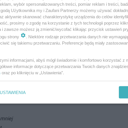
klam, wybór spersonalizowanych treści, pomiar reklam i treści, bad
 zgodą Użytkownika my i Zaufani Partnerzy możemy używać dokład
az aktywnie skanować charakterystykę urządzenia do celów identyfi
ść, prosimy o zgodę na korzystanie z tych technologii poprzez klikn
a i zawsze możesz ją zmienić/wycofać klikając przycisk ustawień pr
ogu strony
. Niektóre rodzaje przetwarzania danych nie wymagaj
iwić się takiemu przetwarzaniu. Preferencje będą miały zastosowanie
szymi informacjami, abyś mógł świadomie i komfortowo korzystać z
gółowe informacje dotyczące przetwarzania Twoich danych znajdzi
s
oraz po kliknięciu w „Ustawienia”.
USTAWIENIA
 mniej
t