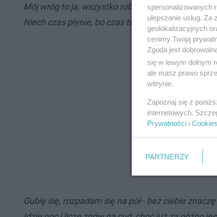
Mój wróg to ja, wszystko robię źle
spersonalizowanych re
ulepszanie usług. Za
Niech czas płynie, bo czas to lek
geolokalizacyjnych or
cenimy Twoją prywatno
Zgoda jest dobrowoln
się w lewym dolnym r
ale masz prawo sprzec
witrynie.
Zapoznaj się z poniż
internetowych. Szcze
Prywatności
i
Cookie
PARTNERZY
Gubię się, rozpadam się na pół - bez ciebie znaczę
Idzie noc i liczę znów na cud, choć już za późno jes