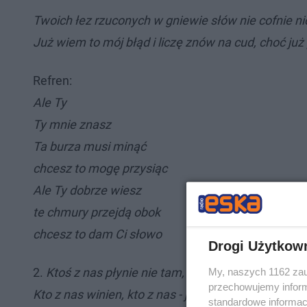
Twoich łez rzuconych w gniewie słów nie cofnie ni
Już wiem to mój błąd i liczę znów na cud, choć j
Refren:
Ale Ty
Ty mnie znasz
Ta burza musi minąć
chcesz to mogę przysiąc
Ale Ty dobrze wiesz
te chmury przejdą obok
chcesz to dam Ci słowo
Drogi Użytkow
2.
Ktoś z nas płynie nie tam, gdzie powinien
My, naszych 1162 zau
przechowujemy informa
Kto z nas winien, kto z nas - już wiem
standardowe informac