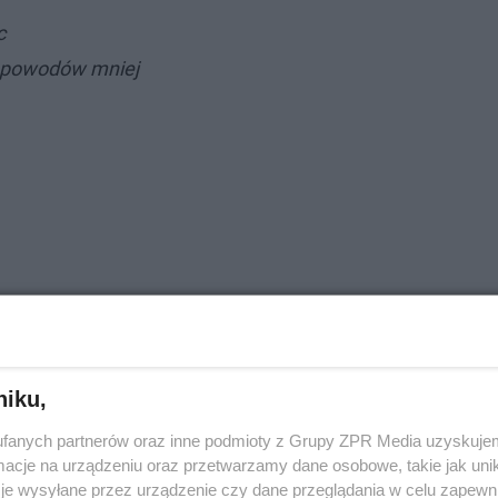
c
uż powodów mniej
niku,
fanych partnerów oraz inne podmioty z Grupy ZPR Media uzyskujem
cje na urządzeniu oraz przetwarzamy dane osobowe, takie jak unika
je wysyłane przez urządzenie czy dane przeglądania w celu zapewn