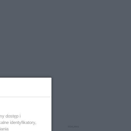
y dostęp i
lne identyfikatory,
iania