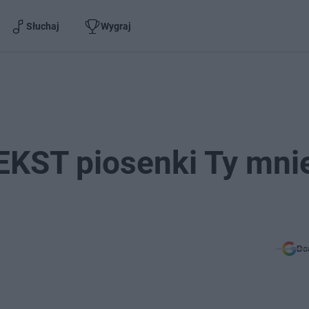
Słuchaj
Wygraj
EKST piosenki Ty mni
Do