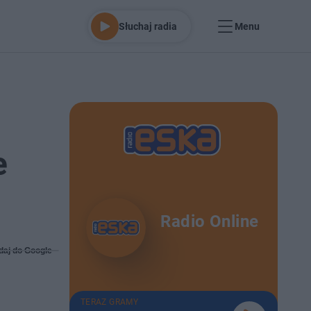
Słuchaj radia
Menu
e
Radio Online
daj do Google
TERAZ GRAMY