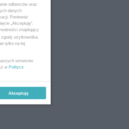
anie odbiorców oraz
nych danych
kacji. Ponieważ
ięcie „Akceptuję”.
ywatności znajdujący
ą zgody użytkownika,
 tylko na tej
 naszych serwisów
esz w
Polityce
Akceptuję