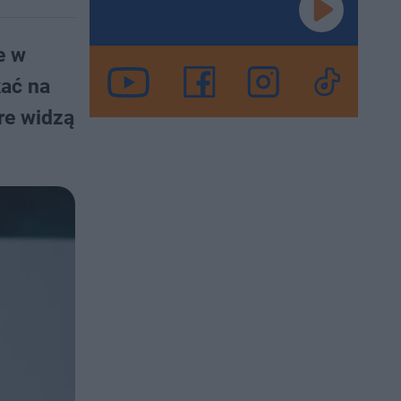
e w
kać na
óre widzą