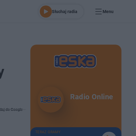
Słuchaj radia
Menu
y
Radio Online
daj do Google
TERAZ GRAMY