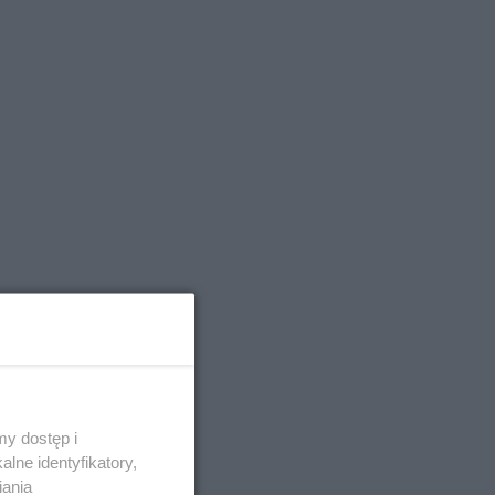
y dostęp i
lne identyfikatory,
h
iania