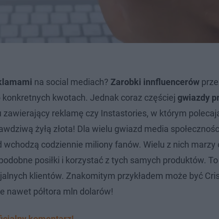
klamami
na social mediach?
Zarobki innfluencerów
prze
 o konkretnych kwotach. Jednak coraz częściej
gwiazdy p
 zawierający reklamę czy Instastories, w którym polecaj
awdziwą żyłą złota! Dla wielu gwiazd media społecznoś
 wchodzą codziennie miliony fanów. Wielu z nich marzy 
ć podobne posiłki i korzystać z tych samych produktów. To
jalnych klientów. Znakomitym przykładem może być Cris
je nawet półtora mln dolarów!
ficjalny komentarz!