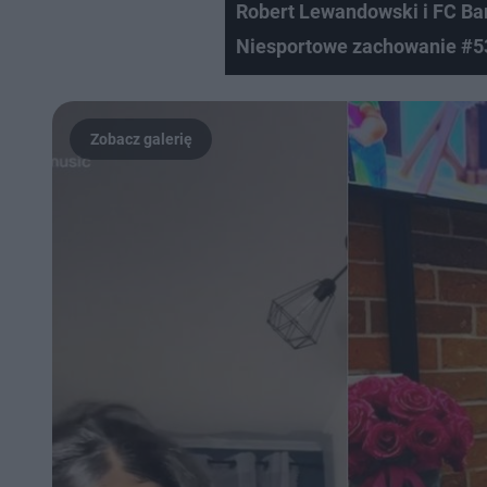
Robert Lewandowski i FC Ba
Niesportowe zachowanie #5