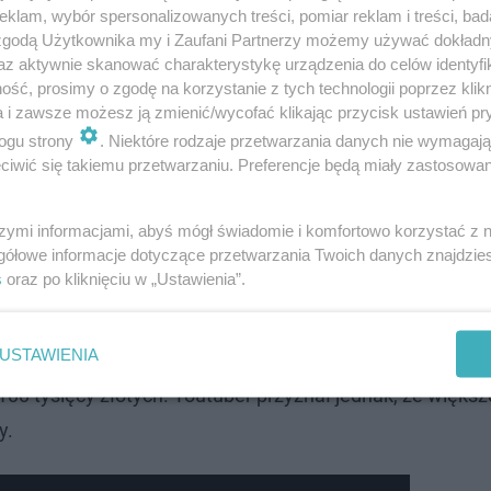
e takie zarobki są bardzo nieregularne i wszystko oczyw
klam, wybór spersonalizowanych treści, pomiar reklam i treści, bad
 zgodą Użytkownika my i Zaufani Partnerzy możemy używać dokład
 jest klient oraz od tego, ile pracy muszą włożyć w konkr
az aktywnie skanować charakterystykę urządzenia do celów identyfi
asięgów influencera. Przeważnie kwoty oscylują w okolic
ść, prosimy o zgodę na korzystanie z tych technologii poprzez klikn
a i zawsze możesz ją zmienić/wycofać klikając przycisk ustawień pr
ost biorą nawet 100 tys. zł!
ogu strony
. Niektóre rodzaje przetwarzania danych nie wymagaj
iwić się takiemu przetwarzaniu. Preferencje będą miały zastosowanie
szymi informacjami, abyś mógł świadomie i komfortowo korzystać z
znie zasilają ogromne kwoty. Pomimo ogromnych wydatkó
gółowe informacje dotyczące przetwarzania Twoich danych znajdzi
esiącu zostaje jej teraz około 150 tysięcy złotych.
s
oraz po kliknięciu w „Ustawienia”.
USTAWIENIA
100 tysięcy złotych. Youtuber przyznał jednak, że więks
y.