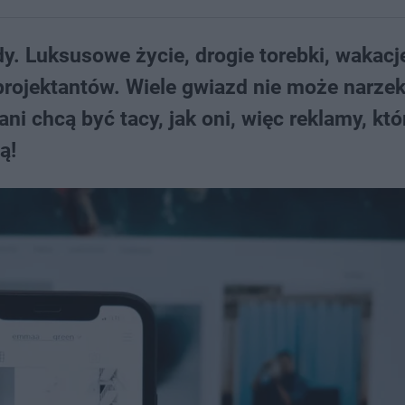
y. Luksusowe życie, drogie torebki, wakacj
projektantów. Wiele gwiazd nie może narze
Fani chcą być tacy, jak oni, więc reklamy, kt
ą!