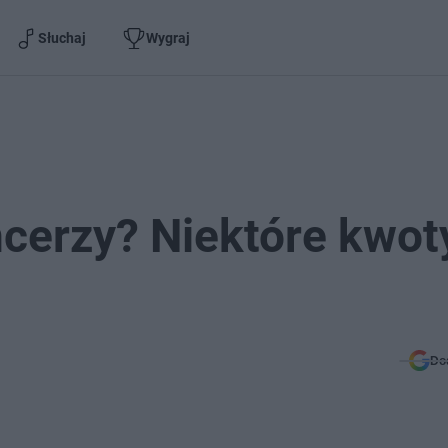
Słuchaj
Wygraj
encerzy? Niektóre kwot
Do