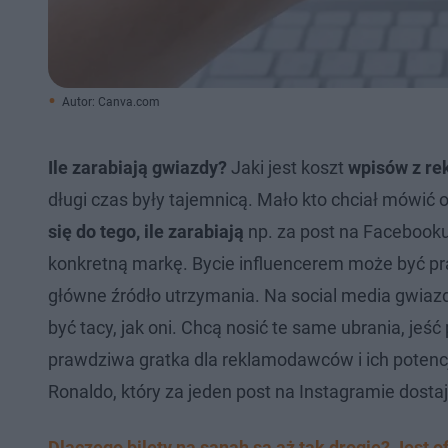
Autor: Canva.com
Ile zarabiają gwiazdy?
Jaki jest koszt
wpisów z re
długi czas były tajemnicą. Mało kto chciał mówić
się do tego, ile zarabiają
np. za post na Facebooku
konkretną markę. Bycie influencerem może być pr
główne źródło utrzymania. Na social media gwiazd
być tacy, jak oni. Chcą nosić te same ubrania, jeś
prawdziwa gratka dla reklamodawców i ich potenc
Ronaldo, który za jeden post na Instagramie dosta
Dlaczego bilety na sanah są aż tak drogie? Jest o