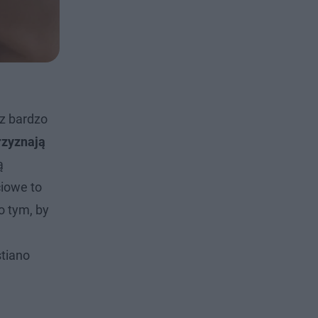
z bardzo
rzyznają
ą
ciowe to
o tym, by
tiano