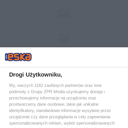
Drogi Użytkowniku,
My, naszych 1162 zaufanych partnerów oraz inne
Żaden utwór zamieszczony w serwisie nie może być powielany i
podmioty z Grupy ZPR Media uzyskujemy dostęp i
rozpowszechniany lub dalej rozpowszechniany w jakikolwiek sposób (w
tym także elektroniczny lub mechaniczny) na jakimkolwiek polu
przechowujemy informacje na urządzeniu oraz
eksploatacji w jakiejkolwiek formie, włącznie z umieszczaniem w Internecie
przetwarzamy dane osobowe, takie jak unikalne
bez pisemnej zgody właściciela praw. Jakiekolwiek użycie lub
wykorzystanie utworów w całości lub w części z naruszeniem prawa, tzn.
identyfikatory, standardowe informacje wysyłane przez
bez właściwej zgody, jest zabronione pod groźbą kary i może być ścigane
urządzenie czy dane przeglądania w celu zapewniania
prawnie.
spersonalizowanych reklam, wybór spersonalizowanych