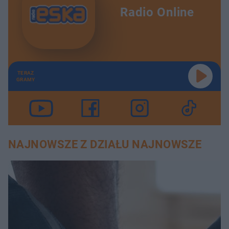
Radio Online
TERAZ
GRAMY
NAJNOWSZE Z DZIAŁU NAJNOWSZE