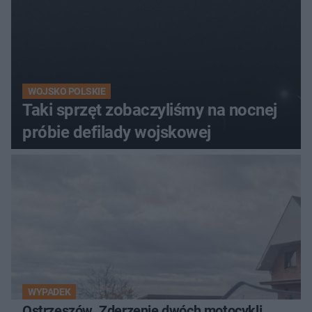
WOJSKO POLSKIE
Taki sprzęt zobaczyliśmy na nocnej
próbie defilady wojskowej
WYPADEK
Ostrzeszów. Zderzenie dwóch motocykli.