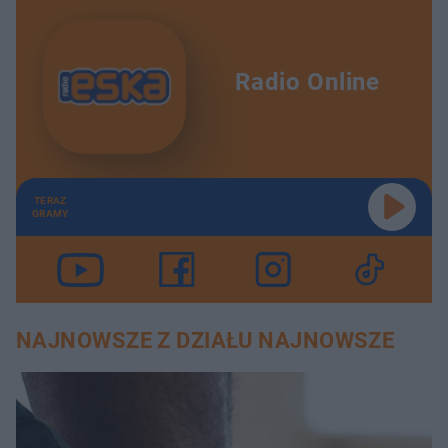
Radio Online
TERAZ
GRAMY
NAJNOWSZE Z DZIAŁU NAJNOWSZE