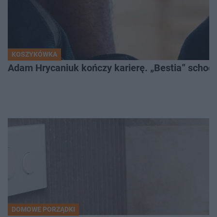
KOSZYKÓWKA
Adam Hrycaniuk kończy karierę. „Bestia” schodzi
DOMOWE PORZĄDKI