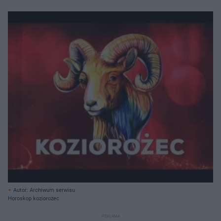
Autor: Archiwum serwisu
Horoskop koziorożec