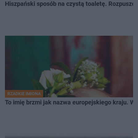
Hiszpański sposób na czystą toaletę. Rozpuszcz
RZADKIE IMIONA
To imię brzmi jak nazwa europejskiego kraju. W 