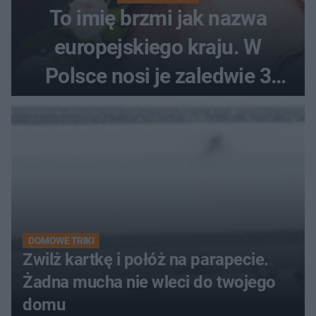
To imię brzmi jak nazwa
europejskiego kraju. W
Polsce nosi je zaledwie 3
kobiety
DOMOWE TRIKI
Zwilż kartkę i połóż na parapecie.
Żadna mucha nie wleci do twojego
domu