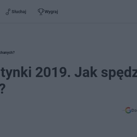
Słuchaj
Wygraj
ochanych?
tynki 2019. Jak spędz
?
Do