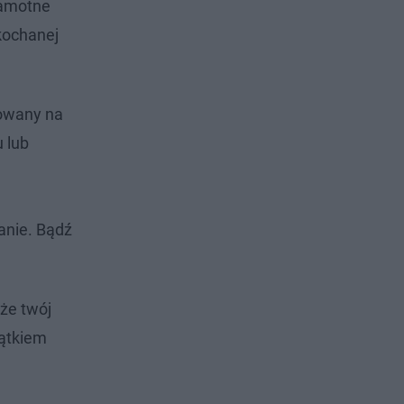
samotne
kochanej
towany na
 lub
anie. Bądź
 że twój
zątkiem