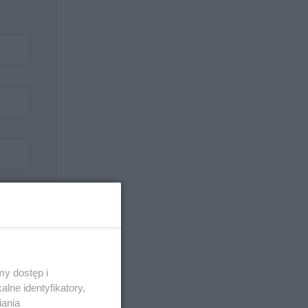
y dostęp i
lne identyfikatory,
iania