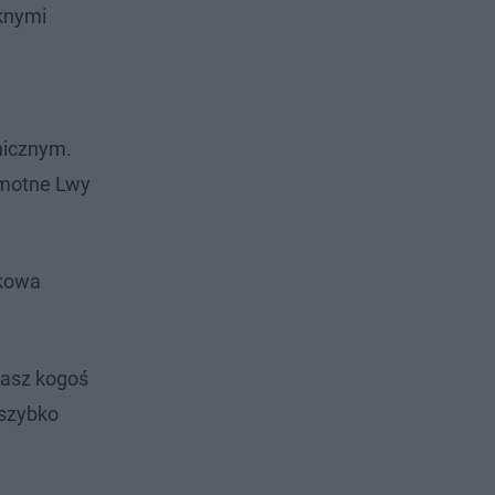
ęknymi
nicznym.
amotne Lwy
tkowa
masz kogoś
 szybko