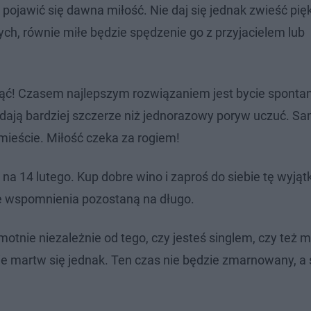
ojawić się dawna miłość. Nie daj się jednak zwieść pi
ch, równie miłe będzie spędzenie go z przyjacielem lub
unąć! Czasem najlepszym rozwiązaniem jest bycie sponta
dają bardziej szczerze niż jednorazowy poryw uczuć. S
 mieście. Miłość czeka za rogiem!
na 14 lutego. Kup dobre wino i zaproś do siebie tę wyją
kne wspomnienia pozostaną na długo.
otnie niezależnie od tego, czy jesteś singlem, czy też 
Nie martw się jednak. Ten czas nie będzie zmarnowany, a