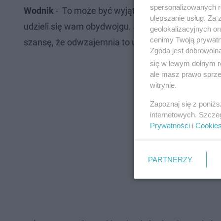
spersonalizowanych re
Wodnik
- To może być wyjątkowy dzień. Zabierz s
ulepszanie usług. Za
udzieli się wam obydwojgu. Jesteś samotny? Prześ
geolokalizacyjnych or
cenimy Twoją prywatno
szansę, że odwzajemnia to uczucie!
Zgoda jest dobrowoln
się w lewym dolnym r
ale masz prawo sprzec
witrynie.
Zapoznaj się z poniż
internetowych. Szcze
Prywatności
i
Cookie
PARTNERZY