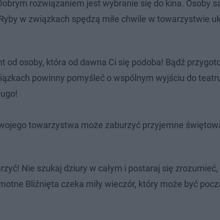
 Dobrym rozwiązaniem jest wybranie się do kina. Osoby 
Ryby w związkach spędzą miłe chwile w towarzystwie u
t od osoby, która od dawna Ci się podoba! Bądź przygo
wiązkach powinny pomyśleć o wspólnym wyjściu do teatru
ługo!
wojego towarzystwa może zaburzyć przyjemne świętow
yć! Nie szukaj dziury w całym i postaraj się zrozumieć,
otne Bliźnięta czeka miły wieczór, który może być poc