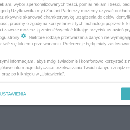
klam, wybór spersonalizowanych treści, pomiar reklam i treści, bad
woją drugą połowę na kolację przy świecach. Romantycz
 zgodą Użytkownika my i Zaufani Partnerzy możemy używać dokład
lij walentynkę osobie, która od dawna ci się podoba. Są
az aktywnie skanować charakterystykę urządzenia do celów identyfi
ść, prosimy o zgodę na korzystanie z tych technologii poprzez klikn
a i zawsze możesz ją zmienić/wycofać klikając przycisk ustawień pr
ogu strony
. Niektóre rodzaje przetwarzania danych nie wymagaj
iwić się takiemu przetwarzaniu. Preferencje będą miały zastosowanie
szymi informacjami, abyś mógł świadomie i komfortowo korzystać z
gółowe informacje dotyczące przetwarzania Twoich danych znajdzi
s
oraz po kliknięciu w „Ustawienia”.
USTAWIENIA