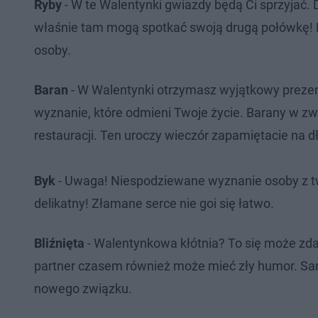
Ryby
- W te Walentynki gwiazdy będą Ci sprzyjać.
właśnie tam mogą spotkać swoją drugą połówkę! 
osoby.
Baran
- W Walentynki otrzymasz wyjątkowy prezen
wyznanie, które odmieni Twoje życie. Barany w z
restauracji. Ten uroczy wieczór zapamiętacie na d
Byk
- Uwaga! Niespodziewane wyznanie osoby z t
delikatny! Złamane serce nie goi się łatwo.
Bliźnięta
- Walentynkowa kłótnia? To się może zdarz
partner czasem również może mieć zły humor. Sam
nowego związku.