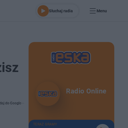
Słuchaj radia
Menu
isz
Radio Online
daj do Google
TERAZ GRAMY