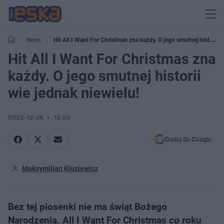
News
Hit All I Want For Christmas zna każdy. O jego smutnej historii
wie jednak niewielu!
Hit All I Want For Christmas zna
każdy. O jego smutnej historii
wie jednak niewielu!
2022-12-24
12:29
Dodaj do Google
Maksymilian Kluziewicz
Bez tej piosenki nie ma świąt Bożego
Narodzenia. All I Want For Christmas co roku