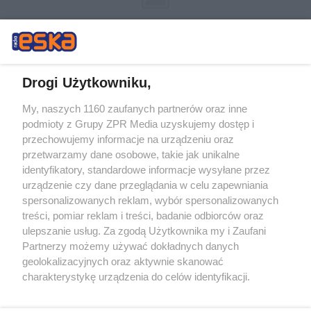
Drogi Użytkowniku,
My, naszych 1160 zaufanych partnerów oraz inne
Żaden utwór zamieszczony w serwisie nie może być powielany i
podmioty z Grupy ZPR Media uzyskujemy dostęp i
rozpowszechniany lub dalej rozpowszechniany w jakikolwiek sposób (w
tym także elektroniczny lub mechaniczny) na jakimkolwiek polu
przechowujemy informacje na urządzeniu oraz
eksploatacji w jakiejkolwiek formie, włącznie z umieszczaniem w
przetwarzamy dane osobowe, takie jak unikalne
Internecie bez pisemnej zgody właściciela praw. Jakiekolwiek użycie lub
identyfikatory, standardowe informacje wysyłane przez
wykorzystanie utworów w całości lub w części z naruszeniem prawa,
tzn. bez właściwej zgody, jest zabronione pod groźbą kary i może być
urządzenie czy dane przeglądania w celu zapewniania
ścigane prawnie.
spersonalizowanych reklam, wybór spersonalizowanych
treści, pomiar reklam i treści, badanie odbiorców oraz
ulepszanie usług. Za zgodą Użytkownika my i Zaufani
Partnerzy możemy używać dokładnych danych
geolokalizacyjnych oraz aktywnie skanować
charakterystykę urządzenia do celów identyfikacji.
Ponieważ cenimy Twoją prywatność, prosimy o zgodę na
O nas
korzystanie z tych technologii poprzez kliknięcie