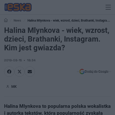
News
Halina Mlynkova - wiek, wzrost, dzieci, Brathanki, Instagram.
Kim jest gwiazda?
Halina Mlynkova - wiek, wzrost,
dzieci, Brathanki, Instagram.
Kim jest gwiazda?
2019-08-15
18:34
Dodaj do Google
MK
Halina Mlynkova to popularna polska wokalistka
i autorka tekstów, która popularność zyskała