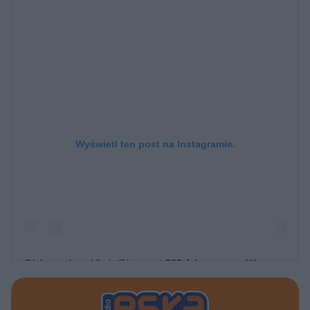
Wyświetl ten post na Instagramie.
@lukaszurbanskihair @ignacyst ??? Jak zawsze u Was
miło?? @halinamlynkovafanclub #halinamlynkova
Post udostępniony przez
#mlynkova
Halina Mlynkova