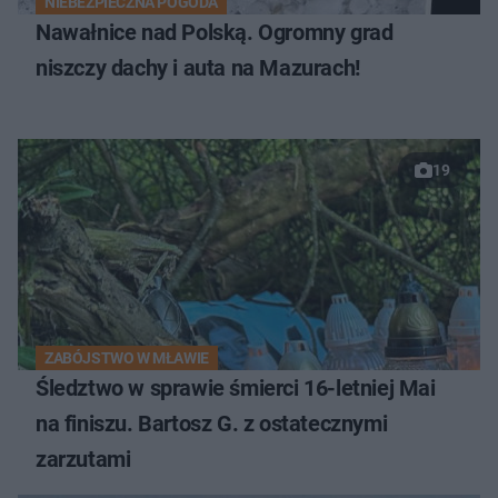
NIEBEZPIECZNA POGODA
Nawałnice nad Polską. Ogromny grad
niszczy dachy i auta na Mazurach!
19
ZABÓJSTWO W MŁAWIE
Śledztwo w sprawie śmierci 16-letniej Mai
na finiszu. Bartosz G. z ostatecznymi
zarzutami