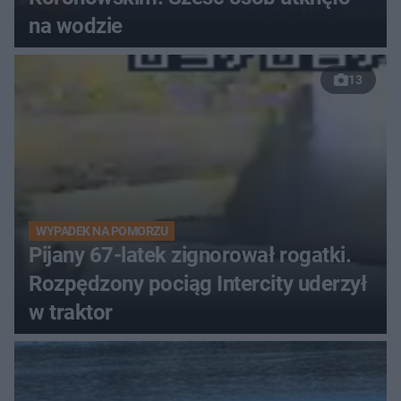
na wodzie
13
WYPADEK NA POMORZU
Pijany 67-latek zignorował rogatki.
Rozpędzony pociąg Intercity uderzył
w traktor