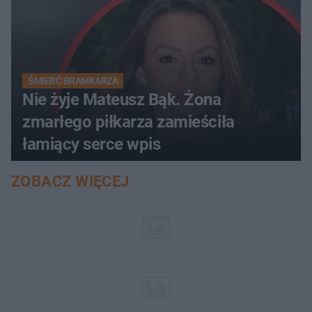
ŚMIERĆ BRAMKARZA
Nie żyje Mateusz Bąk. Żona
zmarłego piłkarza zamieściła
łamiący serce wpis
ZOBACZ WIĘCEJ