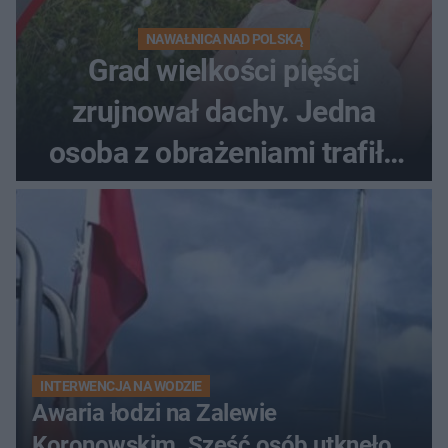
NAWAŁNICA NAD POLSKĄ
Grad wielkości pięści
zrujnował dachy. Jedna
osoba z obrażeniami trafiła
do szpitala
INTERWENCJA NA WODZIE
Awaria łodzi na Zalewie
Koronowskim. Sześć osób utknęło