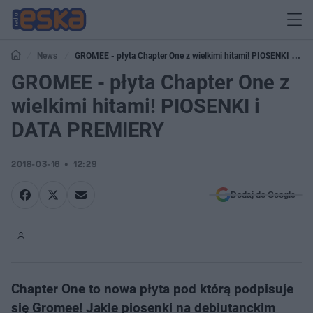
News
GROMEE - płyta Chapter One z wielkimi hitami! PIOSENKI i
DATA PREMIERY
GROMEE - płyta Chapter One z
wielkimi hitami! PIOSENKI i
DATA PREMIERY
2018-03-16
12:29
Dodaj do Google
Chapter One to nowa płyta pod którą podpisuje
się Gromee! Jakie piosenki na debiutanckim