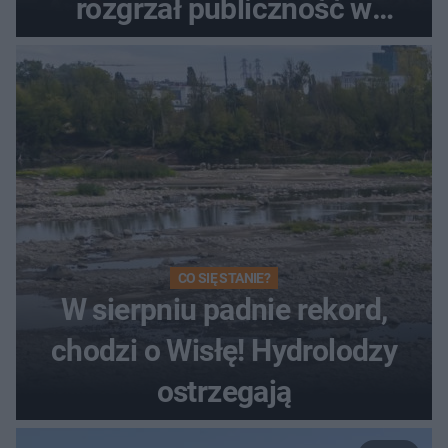
rozgrzał publiczność w
Toruniu
CO SIĘ STANIE?
W sierpniu padnie rekord,
chodzi o Wisłę! Hydrolodzy
ostrzegają