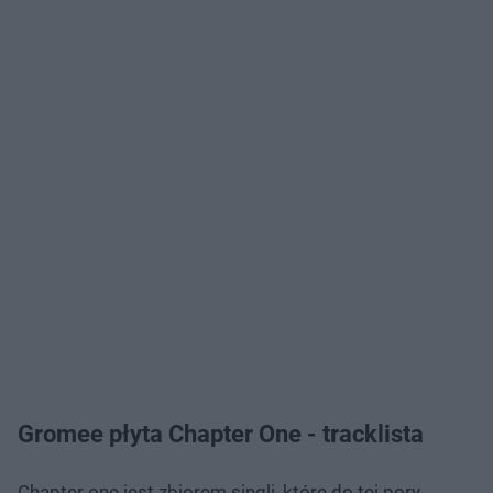
Gromee płyta Chapter One - tracklista
Chapter one jest zbiorem singli, które do tej pory