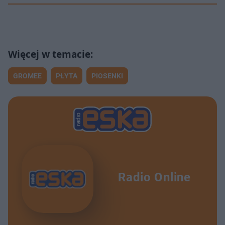
GROMEE
PŁYTA
PIOSENKI
Radio Online