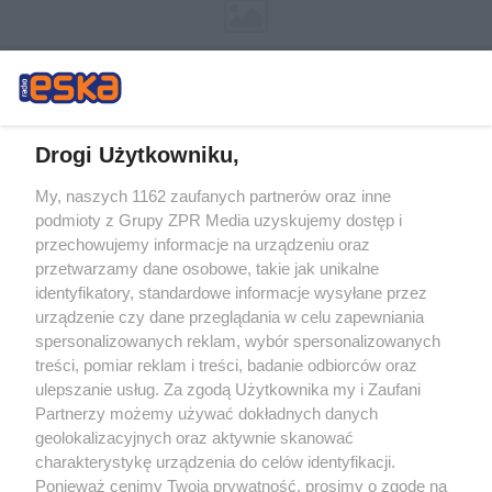
Drogi Użytkowniku,
My, naszych 1162 zaufanych partnerów oraz inne
Żaden utwór zamieszczony w serwisie nie może być powielany i
podmioty z Grupy ZPR Media uzyskujemy dostęp i
rozpowszechniany lub dalej rozpowszechniany w jakikolwiek sposób (w
tym także elektroniczny lub mechaniczny) na jakimkolwiek polu
przechowujemy informacje na urządzeniu oraz
eksploatacji w jakiejkolwiek formie, włącznie z umieszczaniem w Internecie
przetwarzamy dane osobowe, takie jak unikalne
bez pisemnej zgody właściciela praw. Jakiekolwiek użycie lub
wykorzystanie utworów w całości lub w części z naruszeniem prawa, tzn.
identyfikatory, standardowe informacje wysyłane przez
bez właściwej zgody, jest zabronione pod groźbą kary i może być ścigane
urządzenie czy dane przeglądania w celu zapewniania
prawnie.
spersonalizowanych reklam, wybór spersonalizowanych
treści, pomiar reklam i treści, badanie odbiorców oraz
ulepszanie usług. Za zgodą Użytkownika my i Zaufani
Partnerzy możemy używać dokładnych danych
geolokalizacyjnych oraz aktywnie skanować
charakterystykę urządzenia do celów identyfikacji.
O nas
Ponieważ cenimy Twoją prywatność, prosimy o zgodę na