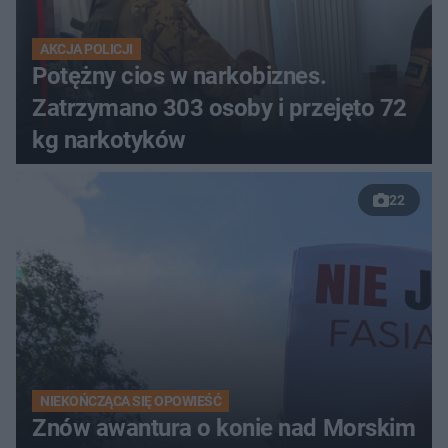
AKCJA POLICJI
Potężny cios w narkobiznes.
Zatrzymano 303 osoby i przejęto 72
kg narkotyków
22
NIEKOŃCZĄCA SIĘ OPOWIEŚĆ
Znów awantura o konie nad Morskim