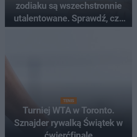
zodiaku są wszechstronnie
utalentowane. Sprawdź, czy
twój znak znajduje się na
liście
TENIS
Turniej WTA w Toronto.
Sznajder rywalką Świątek w
ćwierćfinale