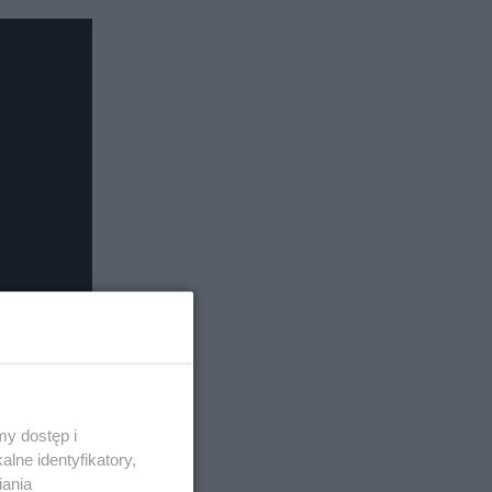
y dostęp i
lne identyfikatory,
iania