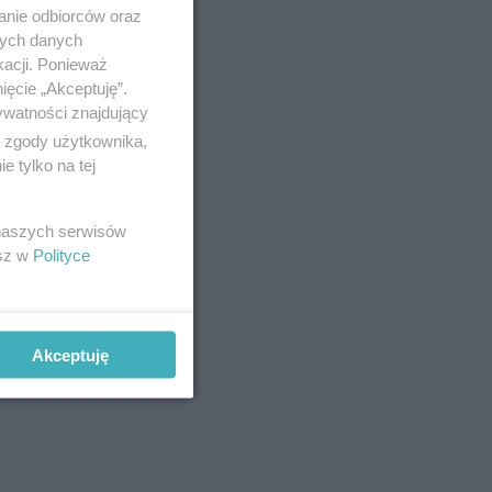
anie odbiorców oraz
nych danych
kacji. Ponieważ
ięcie „Akceptuję”.
ywatności znajdujący
ą zgody użytkownika,
 tylko na tej
 naszych serwisów
esz w
Polityce
Akceptuję