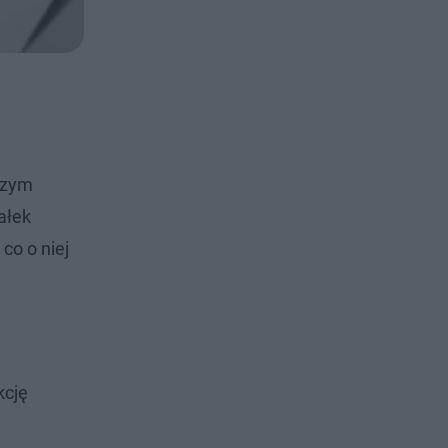
iczym
ałek
co o niej
kcję