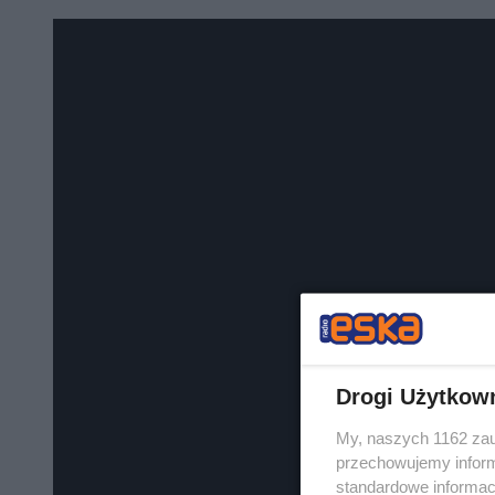
Drogi Użytkow
My, naszych 1162 zau
przechowujemy informa
standardowe informac