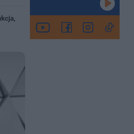
kcja,