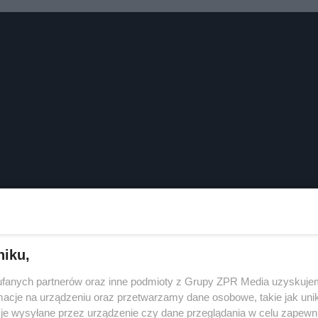
niku,
fanych partnerów oraz inne podmioty z Grupy ZPR Media uzyskujem
cje na urządzeniu oraz przetwarzamy dane osobowe, takie jak unika
je wysyłane przez urządzenie czy dane przeglądania w celu zapewn