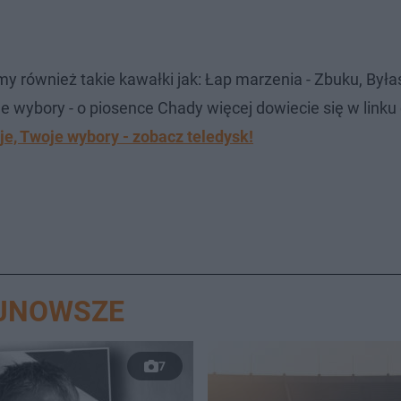
my również takie kawałki jak: Łap marzenia - Zbuku, Była
e wybory - o piosence Chady więcej dowiecie się w linku
je, Twoje wybory - zobacz teledysk!
AJNOWSZE
7