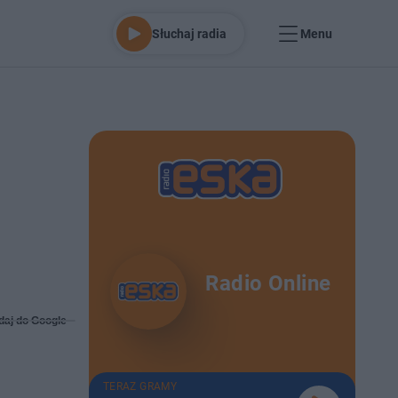
Słuchaj radia
Menu
Radio Online
daj do Google
TERAZ GRAMY