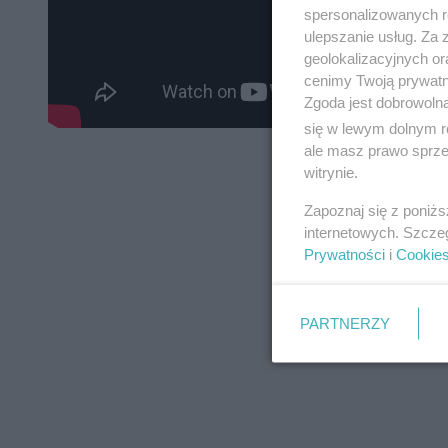
spersonalizowanych re
ulepszanie usług. Za
geolokalizacyjnych or
cenimy Twoją prywatno
Zgoda jest dobrowoln
się w lewym dolnym r
ale masz prawo sprzec
witrynie.
Zapoznaj się z poniż
internetowych. Szcze
Prywatności
i
Cookie
PARTNERZY