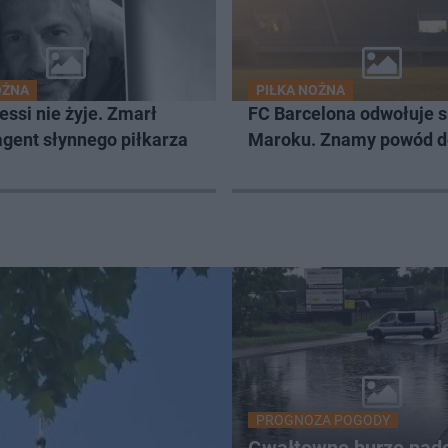
OŻNA
PIŁKA NOŻNA
ssi nie żyje. Zmarł
FC Barcelona odwołuje s
 agent słynnego piłkarza
Maroku. Znamy powód d
PROGNOZA POGODY