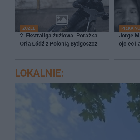
ŻUŻEL
PIŁKA N
2. Ekstraliga żużlowa. Porażka
Jorge Me
Orła Łódź z Polonią Bydgoszcz
ojciec i
LOKALNIE: