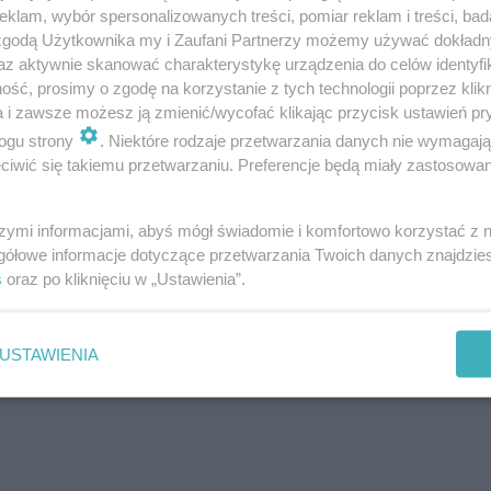
klam, wybór spersonalizowanych treści, pomiar reklam i treści, bad
 zgodą Użytkownika my i Zaufani Partnerzy możemy używać dokład
az aktywnie skanować charakterystykę urządzenia do celów identyfi
ść, prosimy o zgodę na korzystanie z tych technologii poprzez klikn
a i zawsze możesz ją zmienić/wycofać klikając przycisk ustawień pr
ogu strony
. Niektóre rodzaje przetwarzania danych nie wymagaj
iwić się takiemu przetwarzaniu. Preferencje będą miały zastosowanie
szymi informacjami, abyś mógł świadomie i komfortowo korzystać z
gółowe informacje dotyczące przetwarzania Twoich danych znajdzi
s
oraz po kliknięciu w „Ustawienia”.
USTAWIENIA