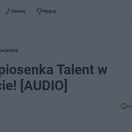
Słuchaj
Wygraj
cie! [AUDIO]
 piosenka Talent w
ie! [AUDIO]
Do