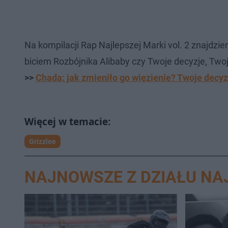
Na kompilacji Rap Najlepszej Marki vol. 2 znajdzie
biciem Rozbójnika Alibaby czy Twoje decyzje, Twoj
>>
Chada: jak zmieniło go więzienie? Twoje decyz
Grizzlee
NAJNOWSZE Z DZIAŁU N