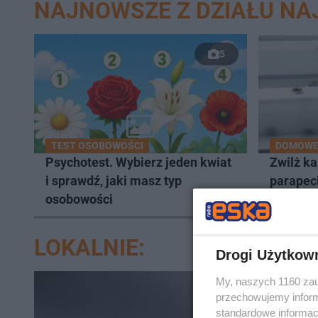
NAJNOWSZE Z DZIAŁU N
5
TEST OSOBOWOŚCI
DOMOWE 
Psychotest. Wybierz jeden kwiat
Zwilż ka
i sprawdź, jaki masz typ
parapec
osobowości
wleci d
LOKALNIE:
Drogi Użytkow
My, naszych 1160 zau
przechowujemy informa
standardowe informac