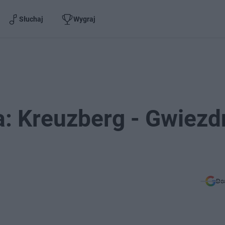
Słuchaj
Wygraj
a: Kreuzberg - Gwiezd
Do