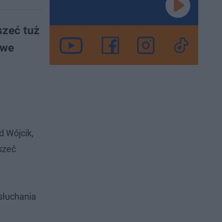
szeć tuż
owe
d Wójcik,
szeć
słuchania