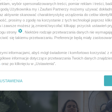
klam, wybór spersonalizowanych treści, pomiar reklam i treści, bad
 zgodą Użytkownika my i Zaufani Partnerzy możemy używać dokład
az aktywnie skanować charakterystykę urządzenia do celów identyfi
ść, prosimy o zgodę na korzystanie z tych technologii poprzez klikn
CIEKAWOSTKA
a i zawsze możesz ją zmienić/wycofać klikając przycisk ustawień pr
To najpiękniejsza plaż
ogu strony
. Niektóre rodzaje przetwarzania danych nie wymagaj
Świętokrzyskiem wedł
iwić się takiemu przetwarzaniu. Preferencje będą miały zastosowanie
Z widokiem na najwyż
szczyt Gór Świętokrzy
szymi informacjami, abyś mógł świadomie i komfortowo korzystać z
gółowe informacje dotyczące przetwarzania Twoich danych znajdzi
s
oraz po kliknięciu w „Ustawienia”.
USTAWIENIA