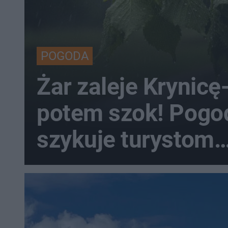
POGODA
Żar zaleje Krynicę
potem szok! Pogo
szykuje turystom
prawdziwy rollerc