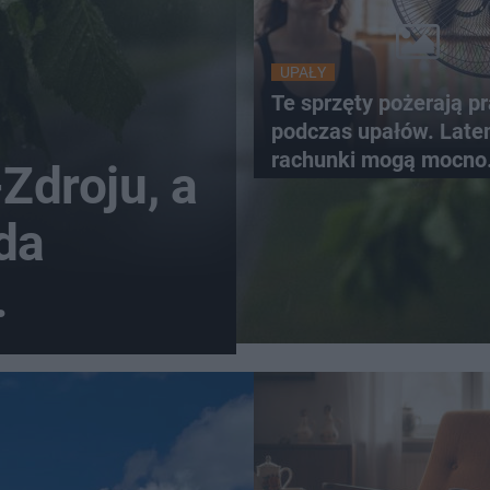
UPAŁY
Te sprzęty pożerają p
podczas upałów. Lat
rachunki mogą mocno
-Zdroju, a
wzrosnąć
da
oaster