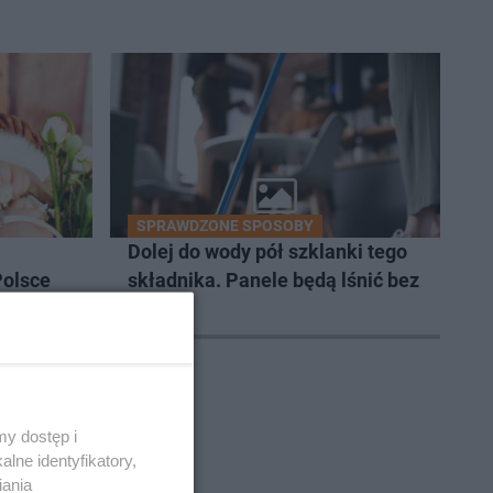
SPRAWDZONE SPOSOBY
Dolej do wody pół szklanki tego
Polsce
składnika. Panele będą lśnić bez
y
smug
y dostęp i
lne identyfikatory,
iania