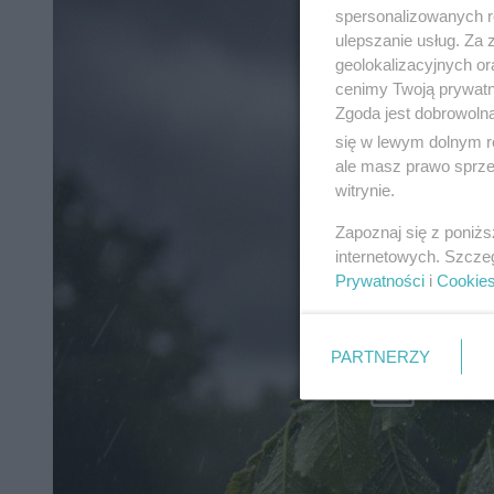
spersonalizowanych re
ulepszanie usług. Za
geolokalizacyjnych or
cenimy Twoją prywatno
Zgoda jest dobrowoln
się w lewym dolnym r
ale masz prawo sprzec
witrynie.
Zapoznaj się z poniż
internetowych. Szcze
Prywatności
i
Cookie
PARTNERZY