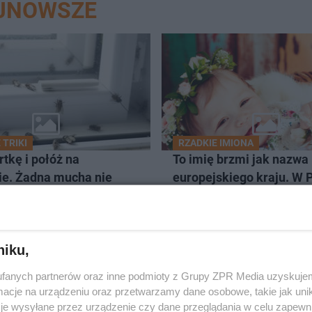
AJNOWSZE
TRIKI
RZADKIE IMIONA
rtkę i połóż na
To imię brzmi jak nazwa
ie. Żadna mucha nie
europejskiego kraju. W 
o twojego domu
nosi je zaledwie 3 kobiet
niku,
fanych partnerów oraz inne podmioty z Grupy ZPR Media uzyskujem
cje na urządzeniu oraz przetwarzamy dane osobowe, takie jak unika
je wysyłane przez urządzenie czy dane przeglądania w celu zapewn