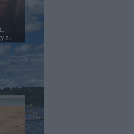
L.
y z