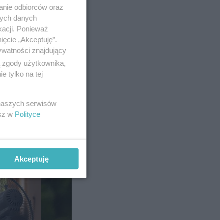
anie odbiorców oraz
nych danych
kacji. Ponieważ
ięcie „Akceptuję”.
ywatności znajdujący
a w
ą zgody użytkownika,
ug AI.
 tylko na tej
szy
skich
 naszych serwisów
esz w
Polityce
Akceptuję