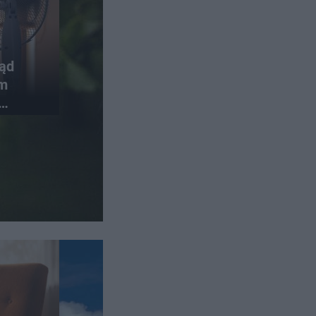
rąd
em