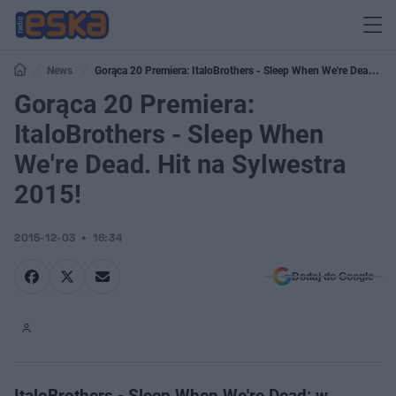
News
Gorąca 20 Premiera: ItaloBrothers - Sleep When We're Dead. Hit
na Sylwestra 2015!
Gorąca 20 Premiera:
ItaloBrothers - Sleep When
We're Dead. Hit na Sylwestra
2015!
2015-12-03
16:34
Dodaj do Google
ItaloBrothers - Sleep When We're Dead: w