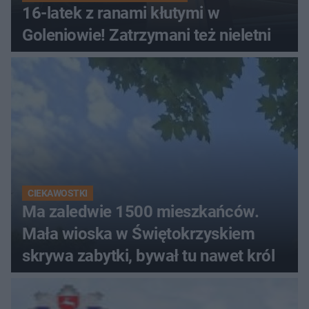
16-latek z ranami kłutymi w
Goleniowie! Zatrzymani też nieletni
CIEKAWOSTKI
Ma zaledwie 1500 mieszkańców.
Mała wioska w Świętokrzyskiem
skrywa zabytki, bywał tu nawet król