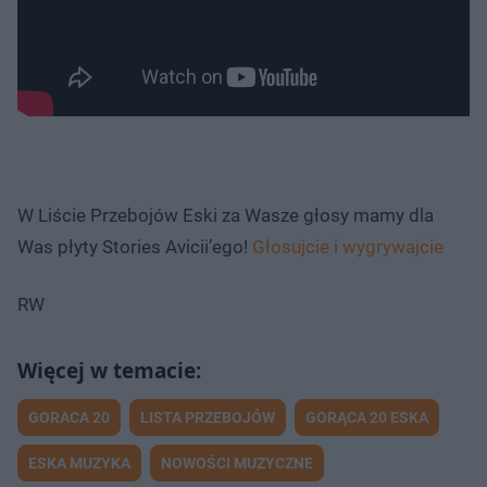
W Liście Przebojów Eski za Wasze głosy mamy dla
Was płyty Stories Avicii’ego!
Głosujcie i wygrywajcie
RW
GORACA 20
LISTA PRZEBOJÓW
GORĄCA 20 ESKA
ESKA MUZYKA
NOWOŚCI MUZYCZNE