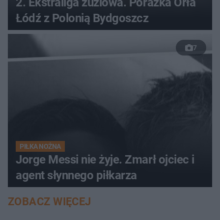
2. Ekstraliga żużlowa. Porażka Orła
Łódź z Polonią Bydgoszcz
7
PIŁKA NOŻNA
Jorge Messi nie żyje. Zmarł ojciec i
agent słynnego piłkarza
ZOBACZ WIĘCEJ