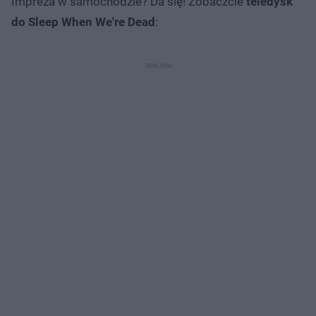
Impreza w samochodzie? Da się! Zobaczcie
teledysk
do Sleep When We're Dead
: