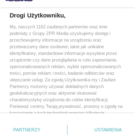
Drogi Użytkowniku,
My, naszych 1162 zaufanych partnerów oraz inne
Żaden utwór zamieszczony w serwisie nie może być powielany i
podmioty z Grupy ZPR Media uzyskujemy dostęp i
rozpowszechniany lub dalej rozpowszechniany w jakikolwiek sposób (w
tym także elektroniczny lub mechaniczny) na jakimkolwiek polu
przechowujemy informacje na urządzeniu oraz
eksploatacji w jakiejkolwiek formie, włącznie z umieszczaniem w Internecie
przetwarzamy dane osobowe, takie jak unikalne
bez pisemnej zgody właściciela praw. Jakiekolwiek użycie lub
wykorzystanie utworów w całości lub w części z naruszeniem prawa, tzn.
identyfikatory, standardowe informacje wysyłane przez
bez właściwej zgody, jest zabronione pod groźbą kary i może być ścigane
urządzenie czy dane przeglądania w celu zapewniania
prawnie.
spersonalizowanych reklam, wybór spersonalizowanych
treści, pomiar reklam i treści, badanie odbiorców oraz
ulepszanie usług. Za zgodą Użytkownika my i Zaufani
Partnerzy możemy używać dokładnych danych
geolokalizacyjnych oraz aktywnie skanować
charakterystykę urządzenia do celów identyfikacji.
O nas
Ponieważ cenimy Twoją prywatność, prosimy o zgodę na
korzystanie z tych technologii poprzez kliknięcie
Informacje prawne
„Akceptuję”. Zgoda jest dobrowolna i zawsze możesz ją
zmienić/wycofać klikając przycisk ustawień prywatności
Nasze serwisy
PARTNERZY
USTAWIENIA
znajdujący się w lewym dolnym rogu strony
. Niektóre