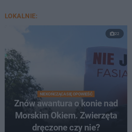
LOKALNIE:
22
NIEKOŃCZĄCA SIĘ OPOWIEŚĆ
Znów awantura o konie nad
Morskim Okiem. Zwierzęta
dręczone czy nie?