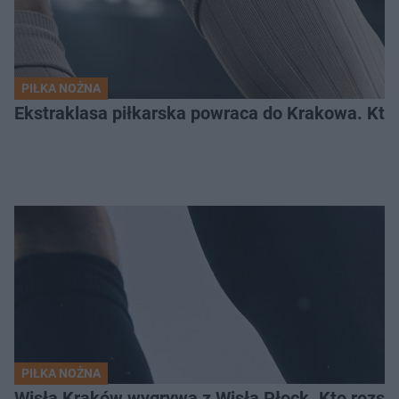
PIŁKA NOŻNA
Ekstraklasa piłkarska powraca do Krakowa. Kto 
PIŁKA NOŻNA
Wisła Kraków wygrywa z Wisłą Płock. Kto rozstr