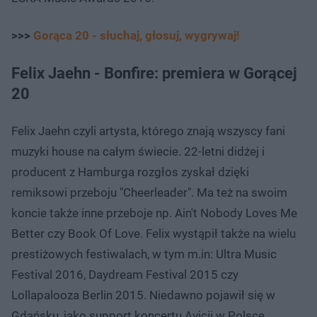
>>>
Gorąca 20 - słuchaj, głosuj, wygrywaj!
Felix Jaehn - Bonfire: premiera w Gorącej
20
Felix Jaehn czyli artysta, którego znają wszyscy fani
muzyki house na całym świecie. 22-letni didżej i
producent z Hamburga rozgłos zyskał dzięki
remiksowi przeboju "Cheerleader". Ma też na swoim
koncie także inne przeboje np. Ain't Nobody Loves Me
Better czy Book Of Love. Felix wystąpił także na wielu
prestiżowych festiwalach, w tym m.in: Ultra Music
Festival 2016, Daydream Festival 2015 czy
Lollapalooza Berlin 2015. Niedawno pojawił się w
Gdańsku, jako support koncertu Avicii w Polsce.