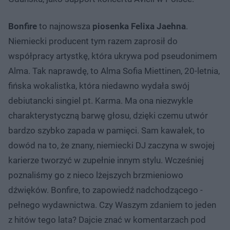
Bonfire
to najnowsza
piosenka Felixa Jaehna
.
Niemiecki producent tym razem zaprosił do
współpracy artystkę, która ukrywa pod pseudonimem
Alma. Tak naprawdę, to Alma Sofia Miettinen, 20-letnia,
fińska wokalistka, która niedawno wydała swój
debiutancki singiel pt. Karma. Ma ona niezwykle
charakterystyczną barwę głosu, dzięki czemu utwór
bardzo szybko zapada w pamięci. Sam kawałek, to
dowód na to, że znany, niemiecki DJ zaczyna w swojej
karierze tworzyć w zupełnie innym stylu. Wcześniej
poznaliśmy go z nieco lżejszych brzmieniowo
dźwięków. Bonfire, to zapowiedź nadchodzącego -
pełnego wydawnictwa. Czy Waszym zdaniem to jeden
z hitów tego lata? Dajcie znać w komentarzach pod