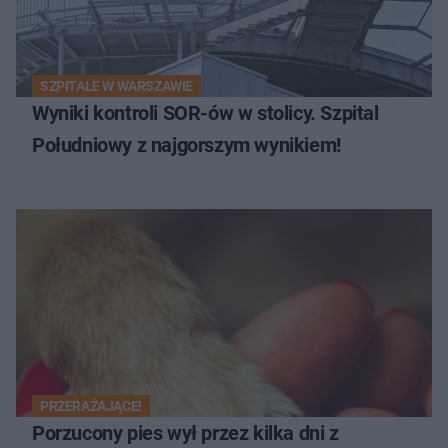
SZPITALE W WARSZAWIE
Wyniki kontroli SOR-ów w stolicy. Szpital
Południowy z najgorszym wynikiem!
PRZERAŻAJĄCE!
Porzucony pies wył przez kilka dni z