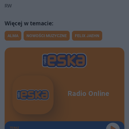
RW
ALMA
NOWOŚCI MUZYCZNE
FELIX JAEHN
Radio Online
TERAZ