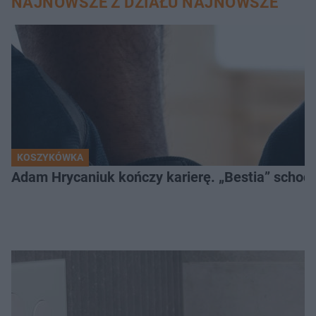
NAJNOWSZE Z DZIAŁU NAJNOWSZE
KOSZYKÓWKA
Adam Hrycaniuk kończy karierę. „Bestia” schodzi