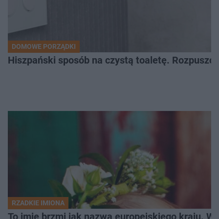
DOMOWE PORZĄDKI
Hiszpański sposób na czystą toaletę. Rozpuszcz
RZADKIE IMIONA
To imię brzmi jak nazwa europejskiego kraju. W 