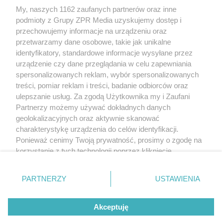
My, naszych 1162 zaufanych partnerów oraz inne
Żaden utwór zamieszczony w serwisie nie może być powielany i
podmioty z Grupy ZPR Media uzyskujemy dostęp i
rozpowszechniany lub dalej rozpowszechniany w jakikolwiek sposób (w
tym także elektroniczny lub mechaniczny) na jakimkolwiek polu
przechowujemy informacje na urządzeniu oraz
eksploatacji w jakiejkolwiek formie, włącznie z umieszczaniem w Internecie
przetwarzamy dane osobowe, takie jak unikalne
bez pisemnej zgody właściciela praw. Jakiekolwiek użycie lub
wykorzystanie utworów w całości lub w części z naruszeniem prawa, tzn.
identyfikatory, standardowe informacje wysyłane przez
bez właściwej zgody, jest zabronione pod groźbą kary i może być ścigane
urządzenie czy dane przeglądania w celu zapewniania
prawnie.
spersonalizowanych reklam, wybór spersonalizowanych
treści, pomiar reklam i treści, badanie odbiorców oraz
ulepszanie usług. Za zgodą Użytkownika my i Zaufani
Partnerzy możemy używać dokładnych danych
geolokalizacyjnych oraz aktywnie skanować
charakterystykę urządzenia do celów identyfikacji.
O nas
Ponieważ cenimy Twoją prywatność, prosimy o zgodę na
korzystanie z tych technologii poprzez kliknięcie
Informacje prawne
„Akceptuję”. Zgoda jest dobrowolna i zawsze możesz ją
zmienić/wycofać klikając przycisk ustawień prywatności
Nasze serwisy
PARTNERZY
USTAWIENIA
znajdujący się w lewym dolnym rogu strony
. Niektóre
rodzaje przetwarzania danych nie wymagają zgody
© 2026 Grupa ZPR Media
Akceptuję
użytkownika, ale masz prawo sprzeciwić się takiemu
przetwarzaniu. Preferencje będą miały zastosowanie tylko