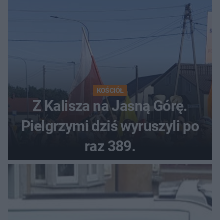
KOŚCIÓŁ
Z Kalisza na Jasną Górę.
Pielgrzymi dziś wyruszyli po
raz 389.