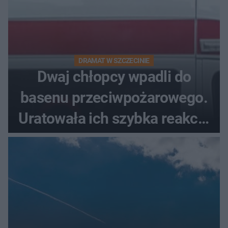
DRAMAT W SZCZECINIE
Dwaj chłopcy wpadli do
basenu przeciwpożarowego.
Uratowała ich szybka reakcja
świadków