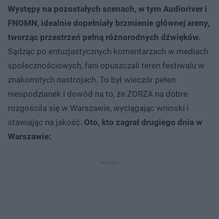
Występy na pozostałych scenach, w tym Audioriver i
FNOMN, idealnie dopełniały brzmienie głównej areny,
tworząc przestrzeń pełną różnorodnych dźwięków.
Sądząc po entuzjastycznych komentarzach w mediach
społecznościowych, fani opuszczali teren festiwalu w
znakomitych nastrojach. To był wieczór pełen
niespodzianek i dowód na to, że ZORZA na dobre
rozgościła się w Warszawie, wyciągając wnioski i
stawiając na jakość.
Oto, kto zagrał drugiego dnia w
Warszawie: