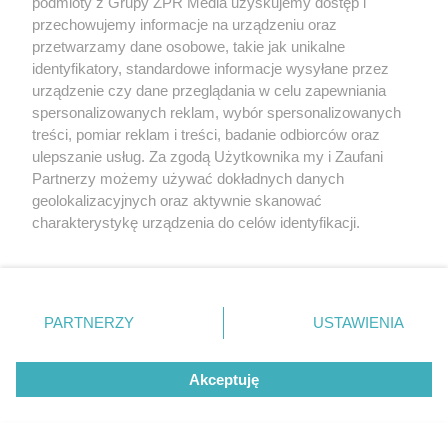
podmioty z Grupy ZPR Media uzyskujemy dostęp i
przechowujemy informacje na urządzeniu oraz
przetwarzamy dane osobowe, takie jak unikalne
identyfikatory, standardowe informacje wysyłane przez
PIŁKA NOŻNA
urządzenie czy dane przeglądania w celu zapewniania
Stelios Andreou opuszcza Widzew
spersonalizowanych reklam, wybór spersonalizowanych
Łódź. Gdzie zagra obrońca?
treści, pomiar reklam i treści, badanie odbiorców oraz
ulepszanie usług. Za zgodą Użytkownika my i Zaufani
Partnerzy możemy używać dokładnych danych
geolokalizacyjnych oraz aktywnie skanować
charakterystykę urządzenia do celów identyfikacji.
Ponieważ cenimy Twoją prywatność, prosimy o zgodę na
korzystanie z tych technologii poprzez kliknięcie
„Akceptuję”. Zgoda jest dobrowolna i zawsze możesz ją
zmienić/wycofać klikając przycisk ustawień prywatności
PARTNERZY
USTAWIENIA
znajdujący się w lewym dolnym rogu strony
. Niektóre
rodzaje przetwarzania danych nie wymagają zgody
Akceptuję
użytkownika, ale masz prawo sprzeciwić się takiemu
PIŁKA NOŻNA
przetwarzaniu. Preferencje będą miały zastosowanie tylko
Ekstraklasa. Lider zagra w Kielcach.
na tej witrynie.