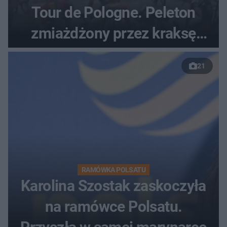
Tour de Pologne. Peleton
zmiażdżony przez kraksę
przed Karpaczem
21
RAMÓWKA POLSATU
Karolina Szostak zaskoczyła
na ramówce Polsatu.