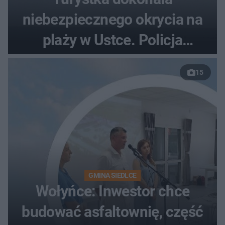
niebezpiecznego okrycia na
plaży w Ustce. Policja
musiała zamknąć odcinek
15
wybrzeża
GMINA SIEDLCE
Wołyńce: Inwestor chce
budować asfaltownię, część