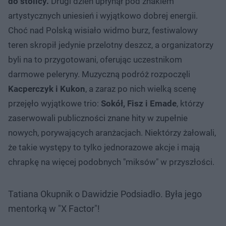
do
stolicy.
Drugi dzień upłynął pod znakiem
artystycznych uniesień i wyjątkowo dobrej energii.
Choć nad Polską wisiało widmo burz, festiwalowy
teren skropił jedynie przelotny deszcz, a organizatorzy
byli na to przygotowani, oferując uczestnikom
darmowe peleryny. Muzyczną podróż rozpoczęli
Kacperczyk i Kukon
, a zaraz po nich wielką scenę
przejęło wyjątkowe trio:
Sokół, Fisz i Emade
, którzy
zaserwowali publiczności znane hity w zupełnie
nowych, porywających aranżacjach. Niektórzy żałowali,
że takie występy to tylko jednorazowe akcje i mają
chrapkę na więcej podobnych "miksów" w przyszłości.
Tatiana Okupnik o Dawidzie Podsiadło. Była jego
mentorką w "X Factor"!