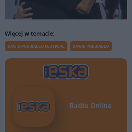
DAWID PODSIADŁO FESTIWAL
DAWID PODSIADŁO
Radio Online