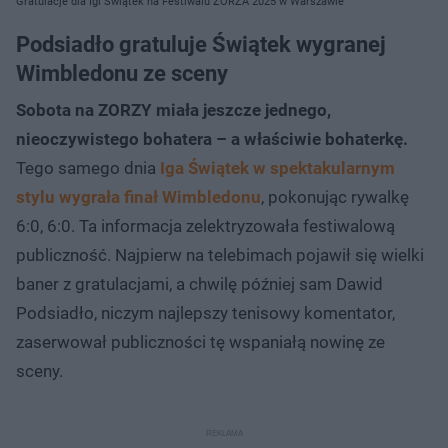
Gratulacje dla Igi Świątek na Festiwalu ZORZA 2025 w Warszawie
Podsiadło gratuluje Świątek wygranej
Wimbledonu ze sceny
Sobota na ZORZY miała jeszcze jednego,
nieoczywistego bohatera – a właściwie bohaterkę.
Tego samego dnia
Iga Świątek w spektakularnym
stylu wygrała finał Wimbledonu
, pokonując rywalkę
6:0, 6:0. Ta informacja zelektryzowała festiwalową
publiczność. Najpierw na telebimach pojawił się wielki
baner z gratulacjami, a chwilę później sam Dawid
Podsiadło, niczym najlepszy tenisowy komentator,
zaserwował publiczności tę wspaniałą nowinę ze
sceny.