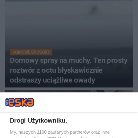
DOMOWE SPOSOBY
Domowy spray na muchy. Ten prosty
roztwór z octu błyskawicznie
odstraszy uciążliwe owady
Drogi Użytkowniku,
My, naszych 1160 zaufanych partnerów oraz inne