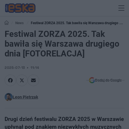
News
Festiwal ZORZA 2025. Tak bawiła się Warszawa drugiego dnia
[FOTORELACJA]
Festiwal ZORZA 2025. Tak
bawiła się Warszawa drugiego
dnia [FOTORELACJA]
2025-07-13
11:14
Dodaj do Google
Leon Pietrzak
Drugi dzień festiwalu ZORZA 2025 w Warszawie
upłynął pod znakiem niezwykłych muzycznych