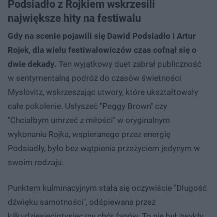
Podsiadło z Rojkiem wskrzesili
największe hity na festiwalu
Gdy na scenie pojawili się Dawid Podsiadło i Artur
Rojek, dla wielu festiwalowiczów czas cofnął się o
dwie dekady.
Ten wyjątkowy duet zabrał publiczność
w sentymentalną podróż do czasów świetności
Myslovitz, wskrzeszając utwory, które ukształtowały
całe pokolenie. Usłyszeć "Peggy Brown" czy
"Chciałbym umrzeć z miłości" w oryginalnym
wykonaniu Rojka, wspieranego przez energię
Podsiadły, było bez wątpienia przeżyciem jedynym w
swoim rodzaju.
Punktem kulminacyjnym stała się oczywiście "Długość
dźwięku samotności", odśpiewana przez
kilkudziesięciotysięczny chór fanów. To nie był zwykły