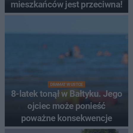
mieszkańców jest przeciwna!
DRAMAT W USTCE
8-latek tonął w Bałtyku. Jego
ojciec może ponieść
poważne konsekwencje