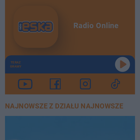
Radio Online
TERAZ
GRAMY
NAJNOWSZE Z DZIAŁU NAJNOWSZE