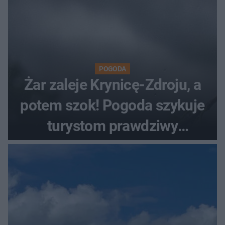
POGODA
Żar zaleje Krynicę-Zdroju, a
potem szok! Pogoda szykuje
turystom prawdziwy
rollercoaster