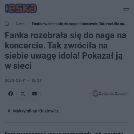
News
Fanka rozebrała się do naga na koncercie. Tak zwróciła na
siebie uwagę idola! Pokazał ją w sieci
Fanka rozebrała się do naga na
koncercie. Tak zwróciła na
siebie uwagę idola! Pokazał ją
w sieci
2023-09-11
12:08
Dodaj do Google
Maksymilian Kluziewicz
Fani prześcigają się w pomysłach, jak zwrócić