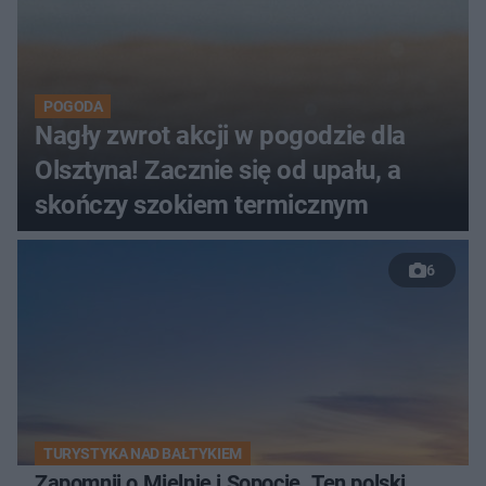
POGODA
Nagły zwrot akcji w pogodzie dla
Olsztyna! Zacznie się od upału, a
skończy szokiem termicznym
6
TURYSTYKA NAD BAŁTYKIEM
Zapomnij o Mielnie i Sopocie. Ten polski