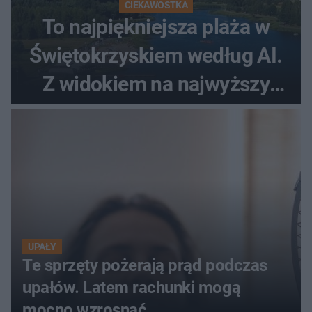
CIEKAWOSTKA
To najpiękniejsza plaża w
Świętokrzyskiem według AI.
Z widokiem na najwyższy
szczyt Gór Świętokrzyskich
UPAŁY
Te sprzęty pożerają prąd podczas
upałów. Latem rachunki mogą
mocno wzrosnąć