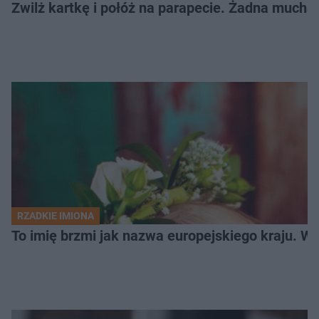
Zwilż kartkę i połóż na parapecie. Żadna mucha
RZADKIE IMIONA
To imię brzmi jak nazwa europejskiego kraju. W 