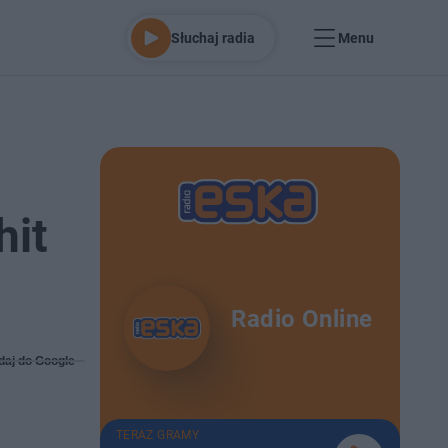
Słuchaj radia
Menu
hit
Radio Online
daj do Google
TERAZ GRAMY