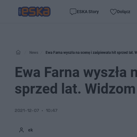
ESKA Story
Dołącz
News
Ewa Farna wyszła na scenę i zaśpiewała hit sprzed lat.
Ewa Farna wyszła n
sprzed lat. Widzom
2021-12-07
10:47
ek