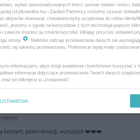
klam, wybór spersonalizowanych treści, pomiar reklam i treści, bad
wego koncertu Fundacji Polsat w mikołajkowy wieczór 6 
 zgodą Użytkownika my i Zaufani Partnerzy możemy używać dokład
az aktywnie skanować charakterystykę urządzenia do celów identyfi
ie ona przykuła największą uwagę widzów, ponieważ po 
ść, prosimy o zgodę na korzystanie z tych technologii poprzez klikn
i, która eksponowała jej ciążowy brzuszek. Jednak kreacj
a i zawsze możesz ją zmienić/wycofać klikając przycisk ustawień pr
okalem. Artystka postawiła na sentymentalne brzmienia
ogu strony
. Niektóre rodzaje przetwarzania danych nie wymagaj
iwić się takiemu przetwarzaniu. Preferencje będą miały zastosowanie
, który promował również film o takim samym tytule. Co 
 miała miejsce 4 stycznia 2017 roku na antenie Radia E
szymi informacjami, abyś mógł świadomie i komfortowo korzystać z
 występu w telewizji Polsat i zalewają ją ciepłymi kom
gółowe informacje dotyczące przetwarzania Twoich danych znajdzi
s
oraz po kliknięciu w „Ustawienia”.
cert ❣Markowski, Farna, Kwiatkowski,
. Jakże pięknie się to ogląda. Wszystkiego
USTAWIENIA
undacji❣❤
‍??‍??‍?
ty koncert, pełen emocji, wzruszeń ❤️❤️❤️