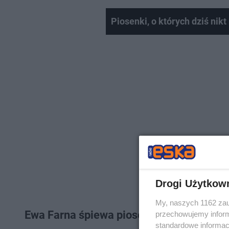
Piosenki, o których dziś nikt
Drogi Użytkow
My, naszych 1162 zau
Ewa Farna śpiewa piosenkę sprzed lat
przechowujemy informa
standardowe informac