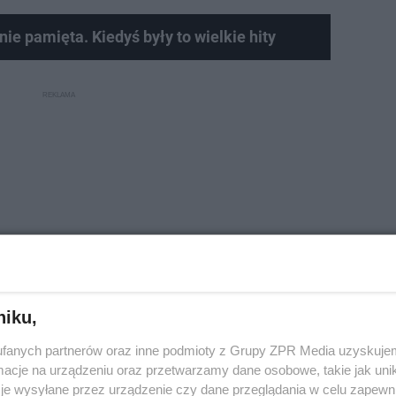
 nie pamięta. Kiedyś były to wielkie hity
niku,
fanych partnerów oraz inne podmioty z Grupy ZPR Media uzyskujem
cje na urządzeniu oraz przetwarzamy dane osobowe, takie jak unika
je wysyłane przez urządzenie czy dane przeglądania w celu zapewn