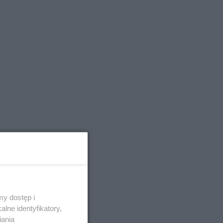
y dostęp i
lne identyfikatory,
iania