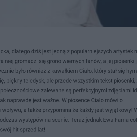
ka, dlatego dziś jest jedną z popularniejszych artystek n
a niej gromadzi się grono wiernych fanów, a jej piosenki 
cznie było również z kawałkiem Ciało, który stał się hy
ę, piękny teledysk, ale przede wszystkim tekst piosenki,
 społecznościowe zalewane są perfekcyjnymi zdjęciami i
tak naprawdę jest ważne. W piosence Ciało mówi o
ę wpływu, a także przypomina że każdy jest wyjątkowy! 
podczas występów na scenie. Teraz jednak Ewa Farna cof
wój hit sprzed lat!