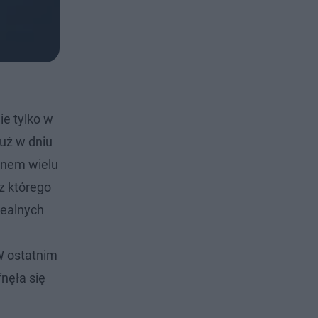
ie tylko w
już w dniu
mnem wielu
 z którego
dealnych
W ostatnim
nęła się