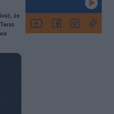
dość, że
 Teraz
Ewa