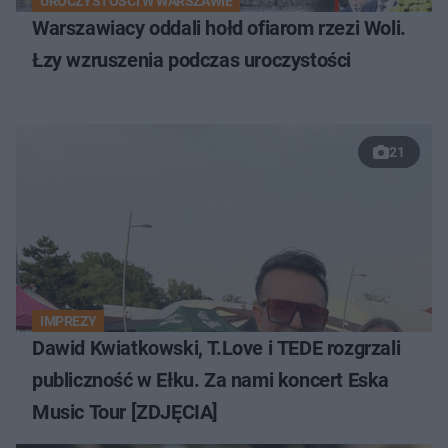
UROCZYSTOŚCI W WARSZAWIE
Warszawiacy oddali hołd ofiarom rzezi Woli.
Łzy wzruszenia podczas uroczystości
21
IMPREZY
Dawid Kwiatkowski, T.Love i TEDE rozgrzali
publiczność w Ełku. Za nami koncert Eska
Music Tour [ZDJĘCIA]