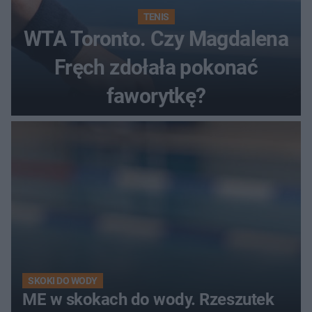
TENIS
WTA Toronto. Czy Magdalena
Fręch zdołała pokonać
faworytkę?
SKOKI DO WODY
ME w skokach do wody. Rzeszutek