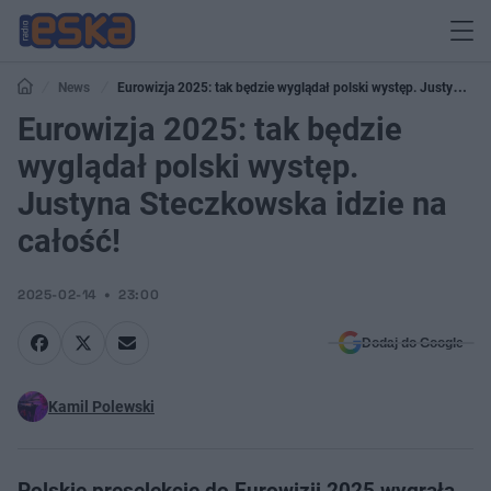
News
Eurowizja 2025: tak będzie wyglądał polski występ. Justyna
Steczkowska idzie na całość!
Eurowizja 2025: tak będzie
wyglądał polski występ.
Justyna Steczkowska idzie na
całość!
2025-02-14
23:00
Dodaj do Google
Kamil Polewski
Polskie preselekcje do Eurowizji 2025 wygrała