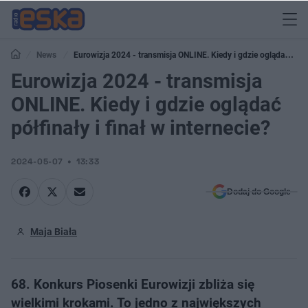
News
Eurowizja 2024 - transmisja ONLINE. Kiedy i gdzie oglądać
półfinały i finał w internecie?
Eurowizja 2024 - transmisja
ONLINE. Kiedy i gdzie oglądać
półfinały i finał w internecie?
2024-05-07
13:33
Dodaj do Google
Maja Biała
68. Konkurs Piosenki Eurowizji zbliża się
wielkimi krokami. To jedno z największych