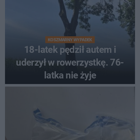
KOSZMARNY WYPADEK
18-latek pędził autem i
uderzył w rowerzystkę. 76-
latka nie żyje