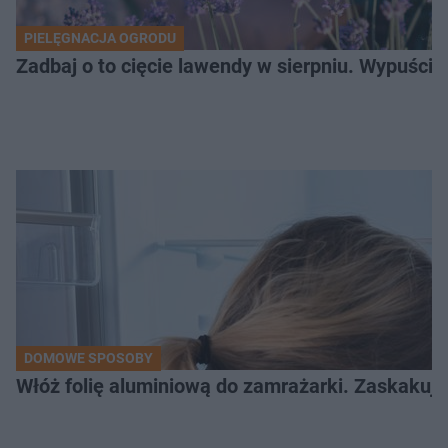
PIELĘGNACJA OGRODU
Zadbaj o to cięcie lawendy w sierpniu. Wypuśc
DOMOWE SPOSOBY
Włóż folię aluminiową do zamrażarki. Zaskakują