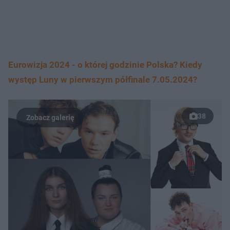
Eurowizja 2024 - o której godzinie Polska? Kiedy
występ Luny w pierwszym półfinale 7.05.2024?
38