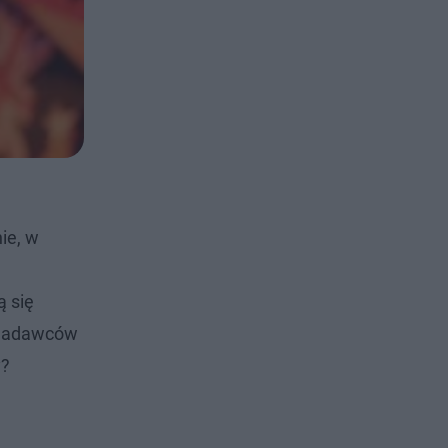
ie, w
ą się
a Nadawców
y?