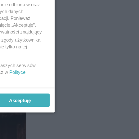
anie odbiorców oraz
nych danych
kacji. Ponieważ
ięcie „Akceptuję”.
ywatności znajdujący
ą zgody użytkownika,
 tylko na tej
 naszych serwisów
esz w
Polityce
e 18 maja.
Akceptuję
6