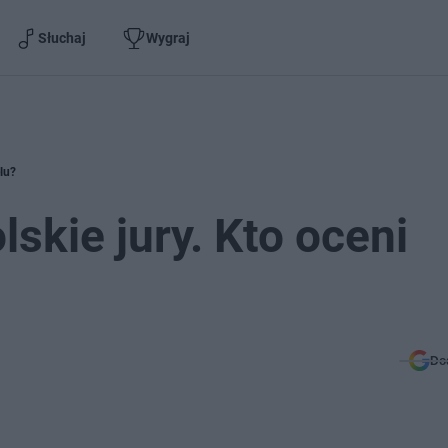
Słuchaj
Wygraj
lu?
lskie jury. Kto oceni
Do