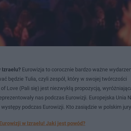
 Izraelu?
Eurowizja to corocznie bardzo ważne wydarzen
 będzie Tulia, czyli zespół, który w swojej twórczości
of Love (Pali się) jest niezwykłą propozycją, wyróżniając
reprezentowały nas podczas Eurowizji. Europejska Uni
ć występy podczas Eurowizji. Kto zasiądzie w polskim jur
urowizji w Izraelu! Jaki jest powód?