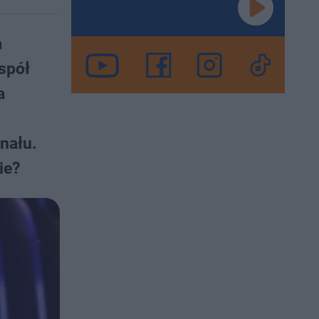
a
spół
a
nału.
ie?