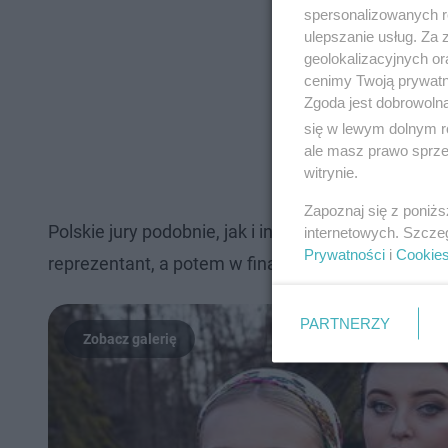
spersonalizowanych re
ulepszanie usług. Za
geolokalizacyjnych or
cenimy Twoją prywatno
Zgoda jest dobrowoln
się w lewym dolnym r
ale masz prawo sprzec
witrynie.
Zapoznaj się z poniż
Polskie jury podobnie, jak i inne komisje narodow
internetowych. Szcze
Prywatności
i
Cookie
reprezentant, a potem w finale. Nasza komisja oc
PARTNERZY