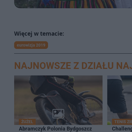
eurowizja 2019
NAJNOWSZE Z DZIAŁU N
ŻUŻEL
TENIS Z
Abramczyk Polonia Bydgoszcz
Challeng