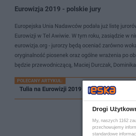
Eurowizja 2019 - polskie jury
Europejska Unia Nadawców podała już listę juroró
Eurowizji w Tel Awiwie. W tym roku, zasiądzie w 
eurowizja.org - jurorzy będą oceniać zarówno woka
oryginalność piosenek oraz ogólne wrażenia po obe
będzie przewodniczącą, Maciej Durczak, Dominika
POLECANY ARTYKUŁ:
Tulia na Eurowizji 2019 - tak będzie wyglą
Drogi Użytkow
My, naszych 1162 zau
przechowujemy informa
standardowe informac