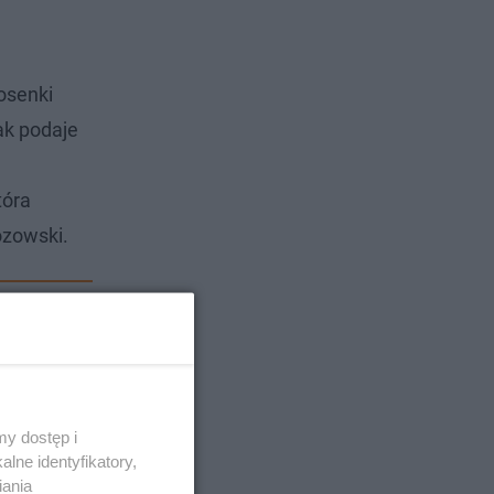
osenki
ak podaje
tóra
ozowski.
y dostęp i
lne identyfikatory,
iania