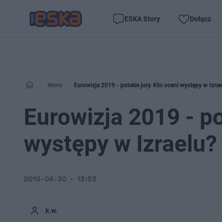
ESKA Story
Dołącz
News
Eurowizja 2019 - polskie jury. Kto oceni występy w Izrae
Eurowizja 2019 - po
występy w Izraelu?
2019-04-30
13:53
k.w.