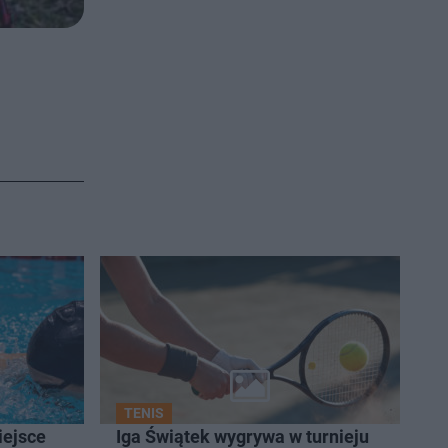
TENIS
iejsce
Iga Świątek wygrywa w turnieju