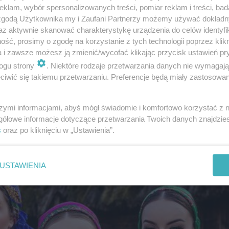
klam, wybór spersonalizowanych treści, pomiar reklam i treści, bad
 zgodą Użytkownika my i Zaufani Partnerzy możemy używać dokład
az aktywnie skanować charakterystykę urządzenia do celów identyfi
ść, prosimy o zgodę na korzystanie z tych technologii poprzez klikn
a i zawsze możesz ją zmienić/wycofać klikając przycisk ustawień pr
ogu strony
. Niektóre rodzaje przetwarzania danych nie wymagaj
iwić się takiemu przetwarzaniu. Preferencje będą miały zastosowanie
szymi informacjami, abyś mógł świadomie i komfortowo korzystać z
e, głosować będzie w półfinale, w którym występuje nasz
gółowe informacje dotyczące przetwarzania Twoich danych znajdzi
s
oraz po kliknięciu w „Ustawienia”.
eni więc występy podczas półfinału 14 maja oraz w final
USTAWIENIA