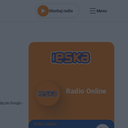
Słuchaj radia
Menu
Radio Online
daj do Google
TERAZ GRAMY