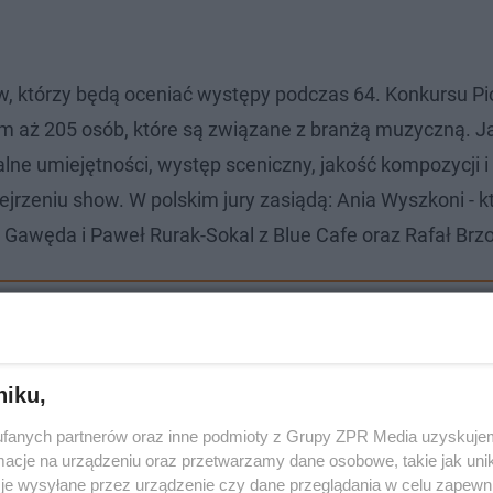
w, którzy będą oceniać występy podczas 64. Konkursu Pi
nim aż 205 osób, które są związane z branżą muzyczną. J
lne umiejętności, występ sceniczny, jakość kompozycji i
jrzeniu show. W polskim jury zasiądą: Ania Wyszkoni - k
 Gawęda i Paweł Rurak-Sokal z Blue Cafe oraz Rafał Brz
dał występ Polski?
niku,
fanych partnerów oraz inne podmioty z Grupy ZPR Media uzyskujem
cje na urządzeniu oraz przetwarzamy dane osobowe, takie jak unika
je wysyłane przez urządzenie czy dane przeglądania w celu zapewn