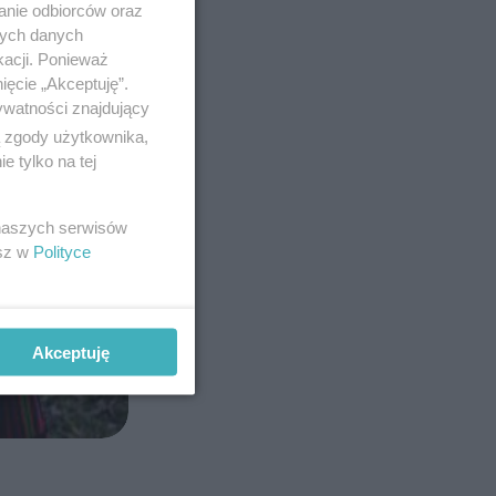
anie odbiorców oraz
nych danych
kacji. Ponieważ
ięcie „Akceptuję”.
ywatności znajdujący
ą zgody użytkownika,
 tylko na tej
 naszych serwisów
esz w
Polityce
Akceptuję