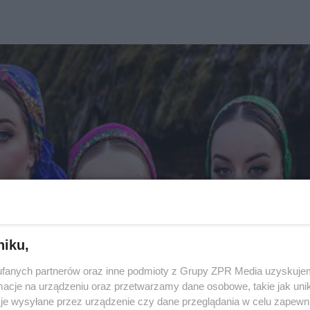
niku,
fanych partnerów oraz inne podmioty z Grupy ZPR Media uzyskujem
cje na urządzeniu oraz przetwarzamy dane osobowe, takie jak unika
je wysyłane przez urządzenie czy dane przeglądania w celu zapewn