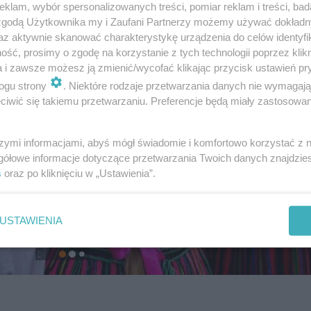
klam, wybór spersonalizowanych treści, pomiar reklam i treści, bad
 zgodą Użytkownika my i Zaufani Partnerzy możemy używać dokład
az aktywnie skanować charakterystykę urządzenia do celów identyfi
ść, prosimy o zgodę na korzystanie z tych technologii poprzez klikn
a i zawsze możesz ją zmienić/wycofać klikając przycisk ustawień pr
ogu strony
. Niektóre rodzaje przetwarzania danych nie wymagaj
iwić się takiemu przetwarzaniu. Preferencje będą miały zastosowanie
szymi informacjami, abyś mógł świadomie i komfortowo korzystać z
gółowe informacje dotyczące przetwarzania Twoich danych znajdzi
s
oraz po kliknięciu w „Ustawienia”.
USTAWIENIA