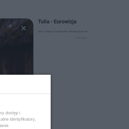
Tulia - Eurowizja
Autor: Grzegorz Gołębiowski/ Materiały prasowe
y dostęp i
lne identyfikatory,
iania