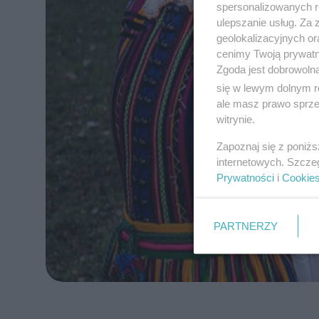
spersonalizowanych re
ulepszanie usług. Za
geolokalizacyjnych or
cenimy Twoją prywatno
Zgoda jest dobrowoln
się w lewym dolnym r
ale masz prawo sprzec
witrynie.
Zapoznaj się z poniż
internetowych. Szcze
Prywatności
i
Cookie
PARTNERZY