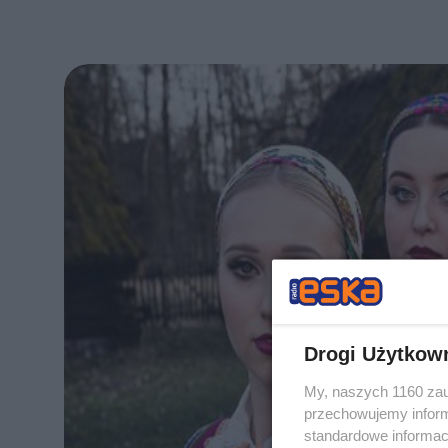
Drogi Użytkow
My, naszych 1160 zau
przechowujemy informa
standardowe informac