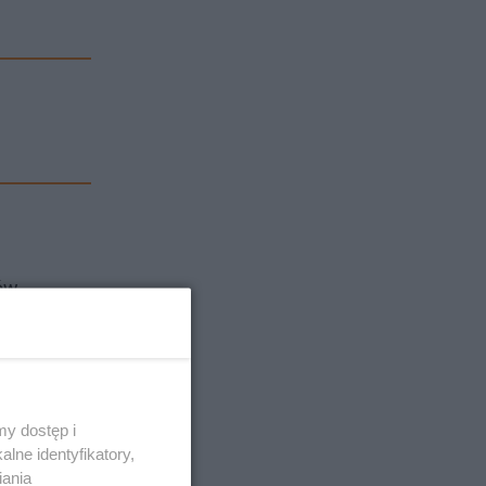
wów
ia Biczak
u, który
y dostęp i
lne identyfikatory,
iania