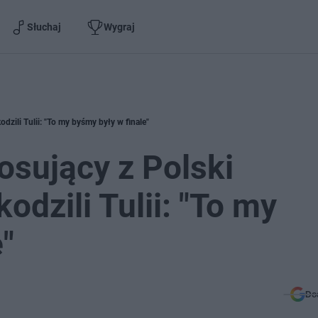
Słuchaj
Wygraj
dzili Tulii: "To my byśmy były w finale"
osujący z Polski
dzili Tulii: "To my
"
Do