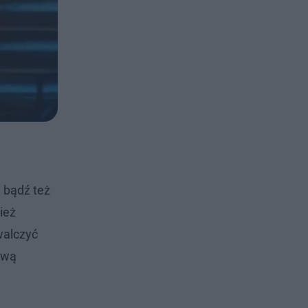
 bądź też
ież
walczyć
rawą