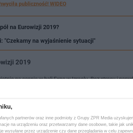
chwyciła publiczność! WIDEO
spół na Eurowizji 2019?
i: "Czekamy na wyjaśnienie sytuacji"
owizji 2019
etnie na scenie w hali Expo w Izraelu. Bez stresu i ner
a Sinkiewicz, Dominika Siepa, Patrycja Nowicka oraz Tul
Eurowizji 2019, był dla większości pewnością. Niestety,
niku,
stu jury. Zespół nie zakwalifikował się do wielkiego finał
fanych partnerów oraz inne podmioty z Grupy ZPR Media uzyskujem
cje na urządzeniu oraz przetwarzamy dane osobowe, takie jak unika
je wysyłane przez urządzenie czy dane przeglądania w celu zapewn