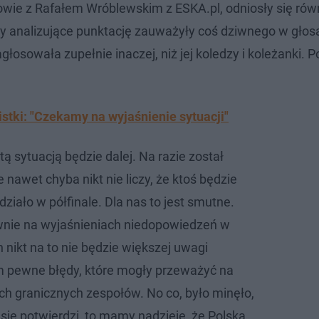
wie z Rafałem Wróblewskim z ESKA.pl, odniosły się rów
by analizujące punktację zauważyły coś dziwnego w głos
agłosowała zupełnie inaczej, niż jej koledzy i koleżanki. P
istki: "Czekamy na wyjaśnienie sytuacji"
tą sytuacją będzie dalej. Na razie został
e nawet chyba nikt nie liczy, że ktoś będzie
 działo w półfinale. Dla nas to jest smutne.
wnie na wyjaśnieniach niedopowiedzeń w
h nikt na to nie będzie większej uwagi
m pewne błędy, które mogły przeważyć na
ych granicznych zespołów. No co, było minęło,
a się potwierdzi, to mamy nadzieję, że Polska