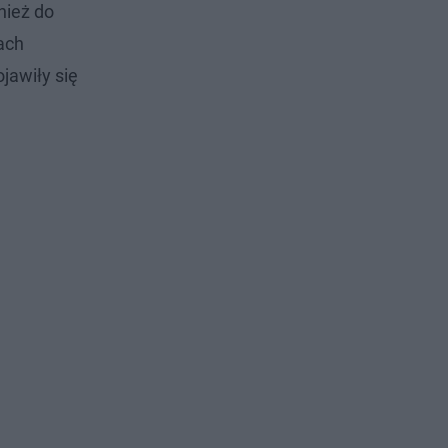
nież do
ach
ojawiły się