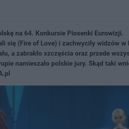
lskę na 64. Konkursie Piosenki Eurowizji.
i się (Fire of Love) i zachwyciły widzów w 
nału, a zabrakło szczęścia oraz przede wszy
upie namieszało polskie jury. Skąd taki wn
A.pl