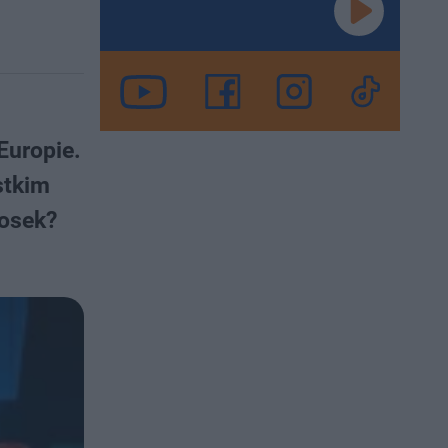
Europie.
stkim
iosek?