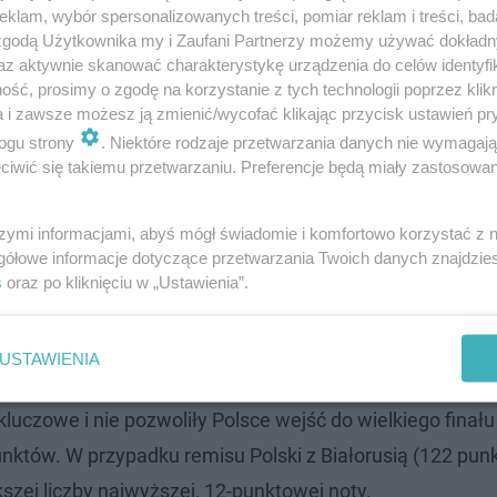
klam, wybór spersonalizowanych treści, pomiar reklam i treści, bad
 zgodą Użytkownika my i Zaufani Partnerzy możemy używać dokład
az aktywnie skanować charakterystykę urządzenia do celów identyfi
ść, prosimy o zgodę na korzystanie z tych technologii poprzez klikn
a i zawsze możesz ją zmienić/wycofać klikając przycisk ustawień pr
ogu strony
. Niektóre rodzaje przetwarzania danych nie wymagaj
iwić się takiemu przetwarzaniu. Preferencje będą miały zastosowanie
szymi informacjami, abyś mógł świadomie i komfortowo korzystać z
gółowe informacje dotyczące przetwarzania Twoich danych znajdzi
s
oraz po kliknięciu w „Ustawienia”.
owanie polskiej publiczności. Białoruś otrzymała od pol
USTAWIENIA
wa punkty - łącznie nasi zachodni na mapie sąsiedzi zga
kluczowe i nie pozwoliły Polsce wejść do wielkiego finału
unktów. W przypadku remisu Polski z Białorusią (122 pun
szej liczby najwyższej, 12-punktowej noty.