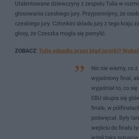
Utalentowane dziewczyny z zespołu Tulia w rozmo
głosowania czeskiego jury. Przypomnijmy, że oso
czeskiego jury. Członkini składu jury z tego kraju z
głosy, że Czeszka mogła się pomylić.
ZOBACZ
:
Tulia odpadła przez błąd jurorki? Wokal
Nic nie wiemy, co z 
wyjaśniony finał, al
wyjaśniał to, co się
EBU skupia się głó
finale, w półfinałac
poświęcał. Były ta
wejściu do finału t
jeżeli taka sytuacj