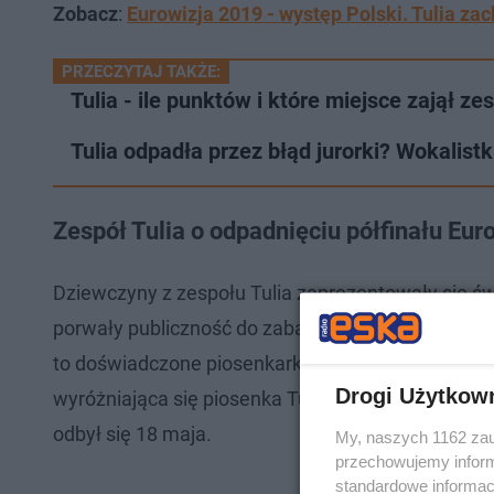
Zobacz
:
Eurowizja 2019 - występ Polski. Tulia za
PRZECZYTAJ TAKŻE:
Tulia - ile punktów i które miejsce zajął ze
Tulia odpadła przez błąd jurorki? Wokalistk
Zespół Tulia o odpadnięciu półfinału Eur
Dziewczyny z zespołu Tulia zaprezentowały się świ
porwały publiczność do zabawy. Wokalistki - Joann
to doświadczone piosenkarki i ich awans do finału 
Drogi Użytkow
wyróżniająca się piosenka Tulii, nie przypadła do gu
odbył się 18 maja.
My, naszych 1162 zau
przechowujemy informa
standardowe informac