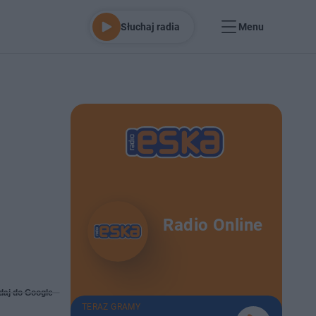
Słuchaj radia
Menu
Radio Online
daj do Google
TERAZ GRAMY