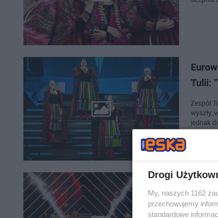
Eurowi
Tulii:
Zespół T
wyszły, w
jednak d
Drogi Użytkow
Tulia 
My, naszych 1162 zau
wyjaśn
przechowujemy informa
standardowe informac