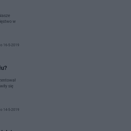
 Nasze
cięstwo w
o 16-5-2019
łu?
ezentował
wiły się
o 14-5-2019