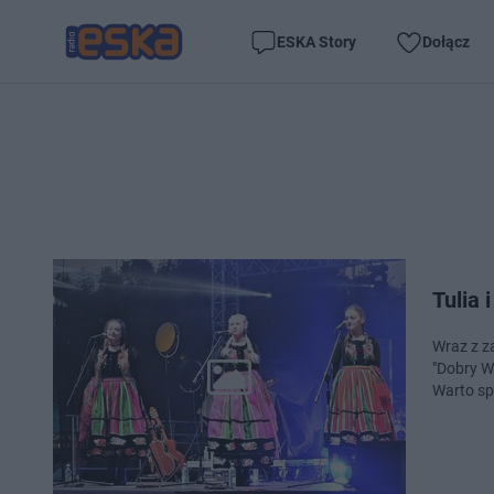
ESKA Story
Dołącz
Tulia 
Wraz z z
"Dobry W
Warto sp