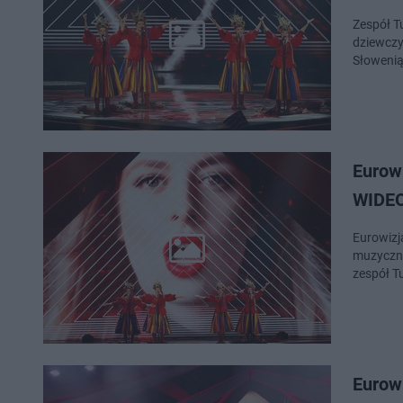
Zespół T
dziewczyn
Słowenią
Eurowi
WIDE
Eurowizj
muzyczne
zespół T
Eurowi