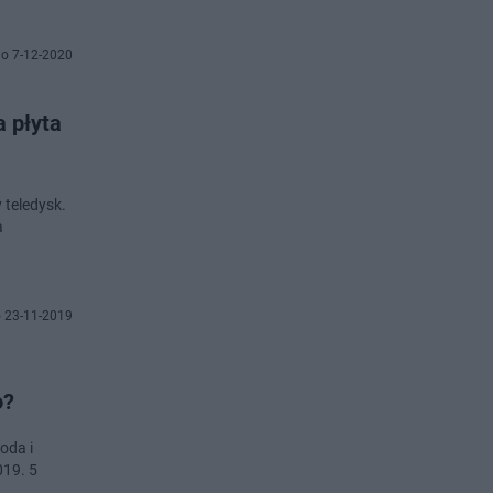
o 7-12-2020
a płyta
 teledysk.
a
 23-11-2019
o?
oda i
019. 5