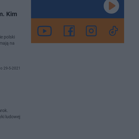
am. Kim
e polski
 mają na
o 29-5-2021
mrok.
yki ludowej