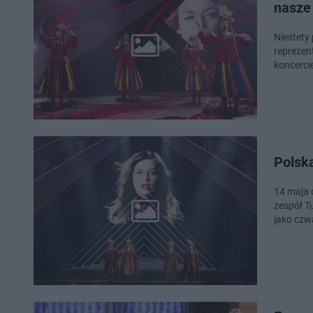
nasze
Niestety
reprezent
koncerc
Polska
14 maja 
zespół T
jako czw