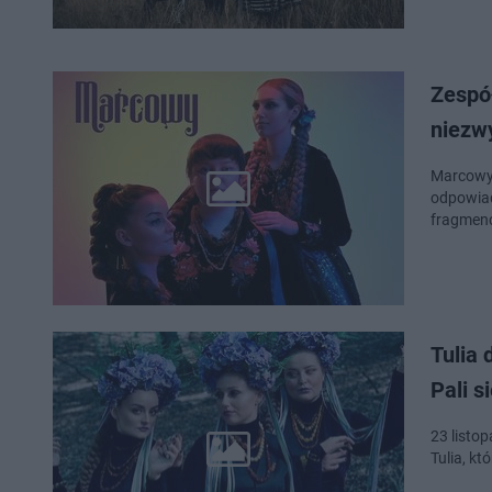
Zespół
niezw
Marcowy 
odpowiad
fragmenc
Tulia 
Pali s
23 listo
Tulia, kt