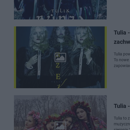
Tulia 
zachw
Tulia po
To nowe r
zapowiad
Tulia 
Tulia to
muzyczny
sierpnia