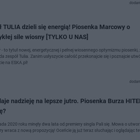
dodan
 TULIA dzieli się energią! Piosenka Marcowy o
ykłej sile wiosny [TYLKO U NAS]
- to tytuł nowej, energetycznej i pełnej wiosennego optymizmu piosenki, 
a zespół Tulia. Zanim usłyszycie całość przekonajcie się i poznajcie utw
ie na ESKA.pl!
dodan
daje nadzieję na lepsze jutro. Piosenka Burza HIT
ię?
pada 2020 roku minęły dwa lata od premiery singla Pali się. Mowa o utwo
óry wraca z nową propozycją! Oceńcie ją już teraz słuchając i oglądając te