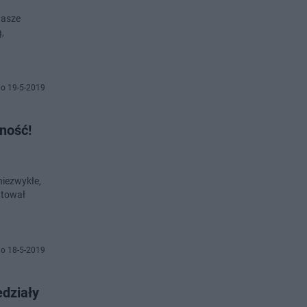
Nasze
,
o 19-5-2019
zność!
niezwykłe,
ntował
o 18-5-2019
edziały