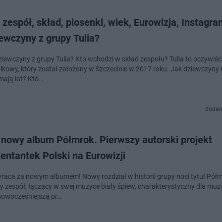
- zespół, skład, piosenki, wiek, Eurowizja, Instagr
ewczyny z grupy Tulia?
ziewczyny z grupy Tulia? Kto wchodzi w skład zespołu? Tulia to oczywiści
olkowy, który został założony w Szczecinie w 2017 roku. Jak dziewczyny
 mają lat? Któ…
dodan
i nowy album Półmrok. Pierwszy autorski projekt
entantek Polski na Eurowizji
wraca za nowym albumem! Nowy rozdział w historii grupy nosi tytuł Pół
y zespół, łączący w swej muzyce biały śpiew, charakterystyczny dla muz
nowocześniejszą pr…