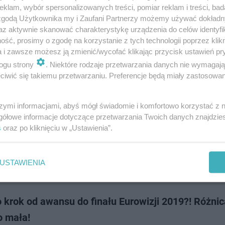
 naprawdę niewiele, byśmy oglądali występ zespołu Tulia w finale Eurowiz
klam, wybór spersonalizowanych treści, pomiar reklam i treści, bad
ki reprezentowały Polskę w Izraelu, a swoją piosenkę "Pali się" zaprezen
 zgodą Użytkownika my i Zaufani Partnerzy możemy używać dokład
m półfinale k…
az aktywnie skanować charakterystykę urządzenia do celów identyfi
ść, prosimy o zgodę na korzystanie z tych technologii poprzez klikn
a i zawsze możesz ją zmienić/wycofać klikając przycisk ustawień pr
dodan
ogu strony
. Niektóre rodzaje przetwarzania danych nie wymagaj
iwić się takiemu przetwarzaniu. Preferencje będą miały zastosowanie
- ile punktów i które miejsce zajął zespół na Eurowi
szymi informacjami, abyś mógł świadomie i komfortowo korzystać z
gółowe informacje dotyczące przetwarzania Twoich danych znajdzi
 2019 została podzielona na dwa półfinały oraz finał. Odbyły się one kol
s
oraz po kliknięciu w „Ustawienia”.
aja. O wejście do finału walczyli reprezentanci takich państw jak: Cypr, 
a, Słow…
USTAWIENIA
dodan
o krok od awansu do finału Eurowizji 2019?! Różnic
o mała!