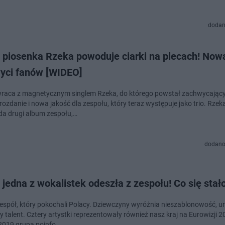
dodan
- piosenka Rzeka powoduje ciarki na plecach! Now
yci fanów [WIDEO]
wraca z magnetycznym singlem Rzeka, do którego powstał zachwycający
ozdanie i nowa jakość dla zespołu, który teraz występuje jako trio. Rzek
a drugi album zespołu,…
dodano
- jedna z wokalistek odeszła z zespołu! Co się stał
 zespół, który pokochali Polacy. Dziewczyny wyróżnia nieszablonowość, ur
 talent. Cztery artystki reprezentowały również nasz kraj na Eurowizji 2
 2019 grupa poinfo…