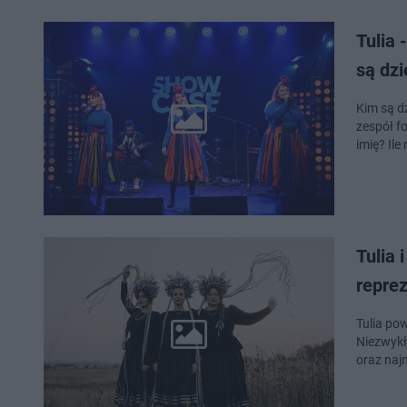
Tulia 
są dzi
Kim są d
zespół f
imię? Ile
Tulia 
reprez
Tulia po
Niezwykł
oraz naj