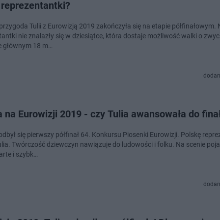
 reprezentantki?
 przygoda Tulii z Eurowizją 2019 zakończyła się na etapie półfinałowym.
antki nie znalazły się w dziesiątce, która dostaje możliwość walki o zwy
ie głównym 18 m…
dodan
 na Eurowizji 2019 - czy Tulia awansowała do fina
odbył się pierwszy półfinał 64. Konkursu Piosenki Eurowizji. Polskę repr
ulia. Twórczość dziewczyn nawiązuje do ludowości i folku. Na scenie poja
arte i szybk…
dodan