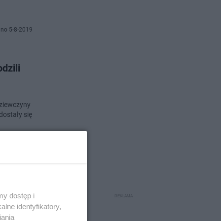
no 5-8-2019
dzili
Dziewczyny
dostały się
o 27-5-2019
na
y dostęp i
lne identyfikatory,
iania