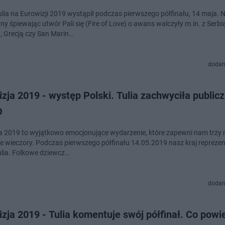
ulia na Eurowizji 2019 wystąpił podczas pierwszego półfinału, 14 maja. 
y śpiewając utwór Pali się (Fire of Love) o awans walczyły m.in. z Serbią
, Grecją czy San Marin…
dodan
zja 2019 - występ Polski. Tulia zachwyciła public
O
a 2019 to wyjątkowo emocjonujące wydarzenie, które zapewni nam trzy 
 wieczory. Podczas pierwszego półfinału 14.05.2019 nasz kraj repreze
ulia. Folkowe dziewcz…
dodan
zja 2019 - Tulia komentuje swój półfinał. Co powi