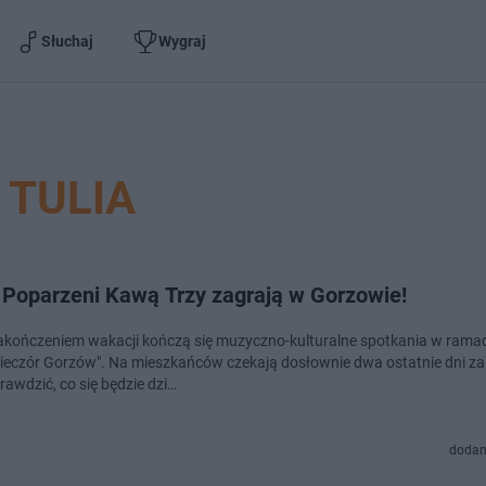
Słuchaj
Wygraj
TULIA
i Poparzeni Kawą Trzy zagrają w Gorzowie!
akończeniem wakacji kończą się muzyczno-kulturalne spotkania w ramac
ieczór Gorzów". Na mieszkańców czekają dosłownie dwa ostatnie dni z
rawdzić, co się będzie dzi…
dodan