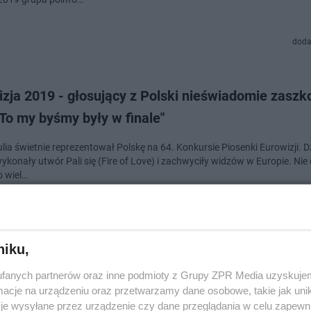
doda
zja 2019 - głosujący z Polski nieświadomie zaszko
 "To my byśmy były w finale"
ulia świetnie reprezentował Polskę na 64. Konkursie Piosenki Eurowizji. 
ykonały utwór Pali się (Fire of Love) i zachwyciły widzów w Europie. Nie 
o wiel…
dodan
niku,
odpadła przez błąd jurorki? Wokalistki: "Czekamy 
fanych partnerów oraz inne podmioty z Grupy ZPR Media uzyskujem
ienie sytuacji"
cje na urządzeniu oraz przetwarzamy dane osobowe, takie jak unika
je wysyłane przez urządzenie czy dane przeglądania w celu zapewn