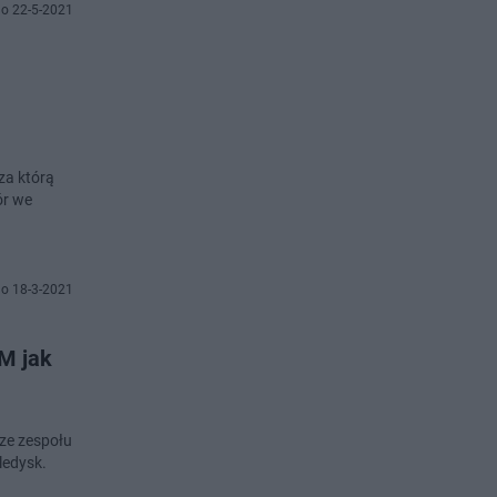
o 22-5-2021
za którą
ór we
o 18-3-2021
EM jak
rze zespołu
ledysk.