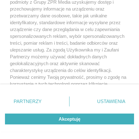
Turniej WTA w Toronto.
podmioty z Grupy ZPR Media uzyskujemy dostęp i
przechowujemy informacje na urządzeniu oraz
Sznajder rywalką Świątek w
przetwarzamy dane osobowe, takie jak unikalne
identyfikatory, standardowe informacje wysyłane przez
ćwierćfinale
urządzenie czy dane przeglądania w celu zapewniania
spersonalizowanych reklam, wybór spersonalizowanych
treści, pomiar reklam i treści, badanie odbiorców oraz
ulepszanie usług. Za zgodą Użytkownika my i Zaufani
Partnerzy możemy używać dokładnych danych
geolokalizacyjnych oraz aktywnie skanować
charakterystykę urządzenia do celów identyfikacji.
Ponieważ cenimy Twoją prywatność, prosimy o zgodę na
korzystanie z tych technologii poprzez kliknięcie
„Akceptuję”. Zgoda jest dobrowolna i zawsze możesz ją
zmienić/wycofać klikając przycisk ustawień prywatności
PARTNERZY
USTAWIENIA
znajdujący się w lewym dolnym rogu strony
. Niektóre
PIŁKA NOŻNA
rodzaje przetwarzania danych nie wymagają zgody
Korona Kielce remisuje z
Akceptuję
użytkownika, ale masz prawo sprzeciwić się takiemu
przetwarzaniu. Preferencje będą miały zastosowanie tylko
Legią. Trener z dużym
na tej witrynie.