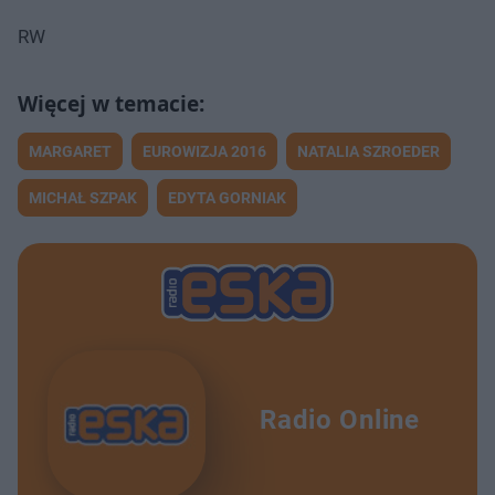
RW
MARGARET
EUROWIZJA 2016
NATALIA SZROEDER
MICHAŁ SZPAK
EDYTA GORNIAK
Radio Online