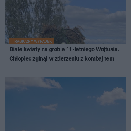
TRAGICZNY WYPADEK
Białe kwiaty na grobie 11-letniego Wojtusia.
Chłopiec zginął w zderzeniu z kombajnem