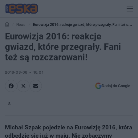
News
Eurowizja 2016: reakcje gwiazd, które przegrały. Fani też są
rozczarowani!
Eurowizja 2016: reakcje
gwiazd, które przegrały. Fani
też są rozczarowani!
2016-03-06
16:01
Dodaj do Google
Michał Szpak pojedzie na Eurowizję 2016, która
odbędzie się już w maju. Nie zobaczymy