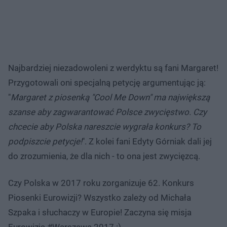
Najbardziej niezadowoleni z werdyktu są fani Margaret!
Przygotowali oni specjalną petycję argumentując ją:
"
Margaret z piosenką "Cool Me Down" ma największą
szanse aby zagwarantować Polsce zwycięstwo. Czy
chcecie aby Polska nareszcie wygrała konkurs? To
podpiszcie petycje!
". Z kolei fani Edyty Górniak dali jej
do zrozumienia, że dla nich - to ona jest zwycięzcą.
Czy Polska w 2017 roku zorganizuje 62. Konkurs
Piosenki Eurowizji? Wszystko zależy od Michała
Szpaka i słuchaczy w Europie! Zaczyna się misja
Eurowizja #Warszawa 2017 :)