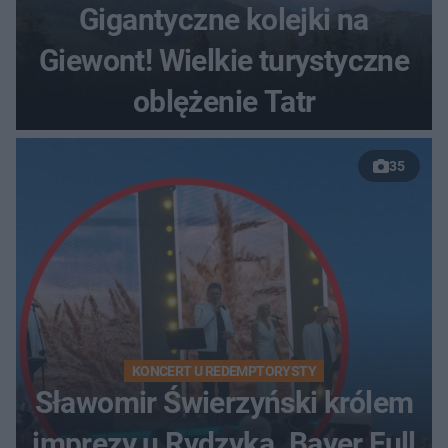
Gigantyczne kolejki na
Giewont! Wielkie turystyczne
oblężenie Tatr
35
KONCERT U REDEMPTORYSTY
Sławomir Świerzyński królem
imprezy u Rydzyka. Bayer Full