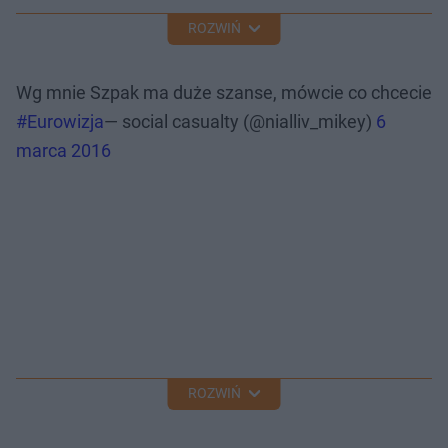
ROZWIŃ
Wg mnie Szpak ma duże szanse, mówcie co chcecie
#Eurowizja
— social casualty (@nialliv_mikey)
6
marca 2016
ROZWIŃ