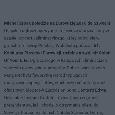
Michał Szpak pojedzie na Eurowizję 2016 do Szwecji!
Oficjalne ogłoszenie wyboru telewidzów poznaliśmy w
czasie koncertu eliminacyjnego, który odbył się w
gmachu Telewizji Polskiej. Wokalista podczas
61.
Konkursu Piosenki Eurowizji zaśpiewa swój hit Color
Of Your Life.
Oprócz niego w Krajowych Eliminacjach
walczyło dziewięcioro artystów. Dobrze wiecie, że to
Margaret była faworytką wśród typujących
muzycznych specjalistów, słuchaczy radiostacji oraz
oficjalnych blogerów Eurovision Song Contest! Edyta
Górniak ze swoim Grateful również była w gronie
pretendentów, jeśli chodzi o otrzymanie biletu do
Szwecji. Dorzućmy do nich Natalię Szroeder, Dorotę