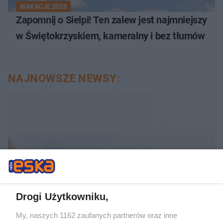
WAKACJE 2026
Zapomnij o Sielpi! Ten zalew jest najmniejszy
w Świętokrzyskiem, kameralny i bez tłumów
NAJNOWSZE NEWSY:
Drogi Użytkowniku,
TENIS
My, naszych 1162 zaufanych partnerów oraz inne