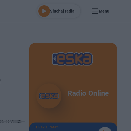
Słuchaj radia
Menu
f
Radio Online
daj do Google
TERAZ GRAMY