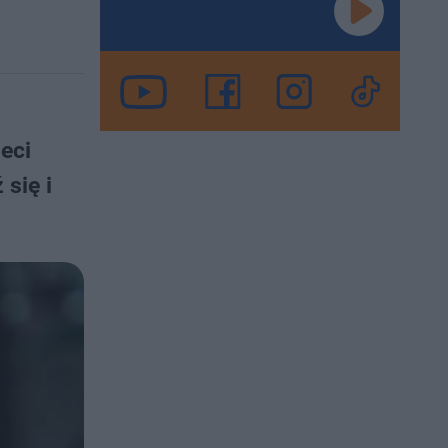
eci
się i