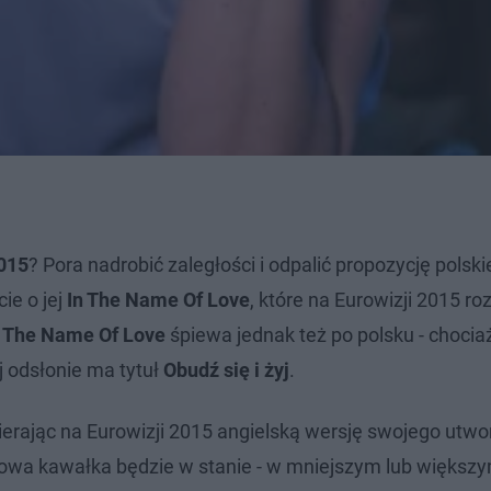
2015
? Pora nadrobić zaległości i odpalić propozycję polski
ie o jej
In The Name Of Love
, które na
Eurowizji 2015 ro
 The Name Of Love
śpiewa jednak też po polsku - chocia
j odsłonie ma tytuł
Obudź się i żyj
.
erając na Eurowizji 2015 angielską wersję swojego utwo
owa kawałka będzie w stanie - w mniejszym lub większy