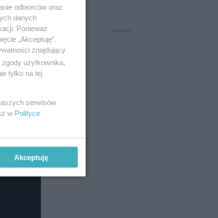
anie odbiorców oraz
olskiej
nych danych
zji 2015
kacji. Ponieważ
ięcie „Akceptuję”.
ywatności znajdujący
ą zgody użytkownika,
 tylko na tej
 naszych serwisów
esz w
Polityce
Akceptuję