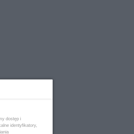
y dostęp i
lne identyfikatory,
ć na
iania