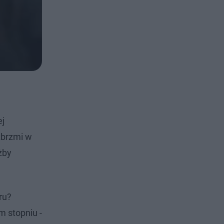
ej
zbrzmi w
żby
ru?
m stopniu -