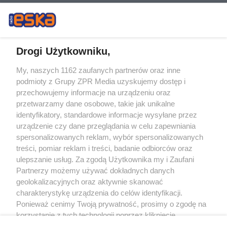
Drogi Użytkowniku,
My, naszych 1162 zaufanych partnerów oraz inne
Żaden utwór zamieszczony w serwisie nie może być powielany i
podmioty z Grupy ZPR Media uzyskujemy dostęp i
rozpowszechniany lub dalej rozpowszechniany w jakikolwiek sposób (w
tym także elektroniczny lub mechaniczny) na jakimkolwiek polu
przechowujemy informacje na urządzeniu oraz
eksploatacji w jakiejkolwiek formie, włącznie z umieszczaniem w Internecie
przetwarzamy dane osobowe, takie jak unikalne
bez pisemnej zgody właściciela praw. Jakiekolwiek użycie lub
wykorzystanie utworów w całości lub w części z naruszeniem prawa, tzn.
identyfikatory, standardowe informacje wysyłane przez
bez właściwej zgody, jest zabronione pod groźbą kary i może być ścigane
urządzenie czy dane przeglądania w celu zapewniania
prawnie.
spersonalizowanych reklam, wybór spersonalizowanych
treści, pomiar reklam i treści, badanie odbiorców oraz
ulepszanie usług. Za zgodą Użytkownika my i Zaufani
Partnerzy możemy używać dokładnych danych
geolokalizacyjnych oraz aktywnie skanować
charakterystykę urządzenia do celów identyfikacji.
O nas
Ponieważ cenimy Twoją prywatność, prosimy o zgodę na
korzystanie z tych technologii poprzez kliknięcie
Informacje prawne
„Akceptuję”. Zgoda jest dobrowolna i zawsze możesz ją