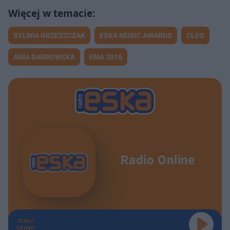
SYLWIA GRZESZCZAK
ESKA MUSIC AWARDS
CLEO
ANIA DABROWSKA
EMA 2016
Radio Online
TERAZ
GRAMY