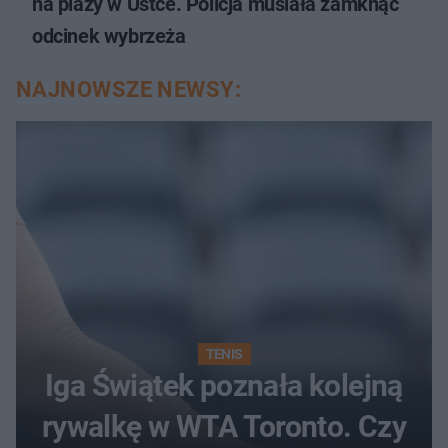
na plaży w Ustce. Policja musiała zamknąć
odcinek wybrzeża
NAJNOWSZE NEWSY:
TENIS
Iga Świątek poznała kolejną
rywalkę w WTA Toronto. Czy