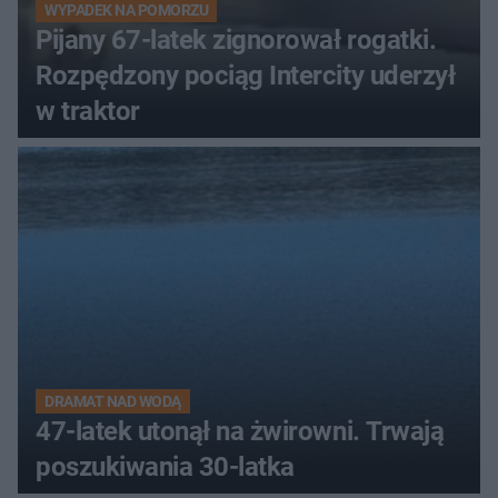
WYPADEK NA POMORZU
Pijany 67-latek zignorował rogatki.
Rozpędzony pociąg Intercity uderzył
w traktor
DRAMAT NAD WODĄ
47-latek utonął na żwirowni. Trwają
poszukiwania 30-latka