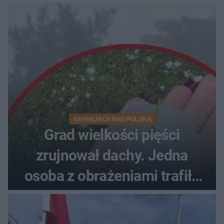
NAWAŁNICA NAD POLSKĄ
Grad wielkości pięści
zrujnował dachy. Jedna
osoba z obrażeniami trafiła
do szpitala