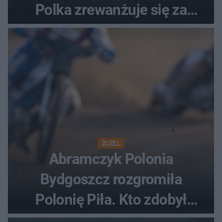
Polka zrewanżuje się za
ostatnią porażkę?
ŻUŻEL
Abramczyk Polonia
Bydgoszcz rozgromiła
Polonię Piła. Kto zdobył
najwięcej punktów?