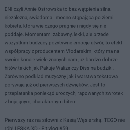
ENI czyli Annie Ostrowska to bez wątpienia silna,
niezależna, świadoma i mocno stąpająca po ziemi
kobieta, która wie czego pragnie i nigdy się nie
poddaje. Momentami zabawny, lekki, ale przede
wszystkim budzący pozytywne emocje utwór, to efekt
współpracy z producentem Vłodarskim, który ma na
swoim koncie wiele znanych nam już bardzo dobrze
hitów takich jak Pakuje Walize czy Diss na budziki.
Zarówno podkład muzyczny jak i warstwa tekstowa
porywają już od pierwszych dźwięków. Jest to
przeplatanka poniekąd uroczych, rapowanych zwrotek
z bujającym, charakternym bitem.
Pierwszy raz na siłowni z Kasią Węsierską. TEGO nie
rób! | ESKA XD - Fit vlog #59