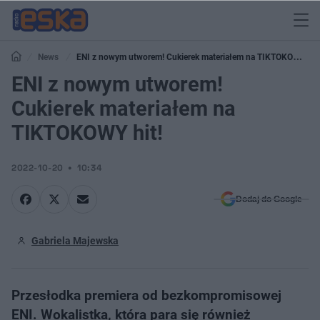
News
ENI z nowym utworem! Cukierek materiałem na TIKTOKOWY
hit!
ENI z nowym utworem!
Cukierek materiałem na
TIKTOKOWY hit!
2022-10-20
10:34
Dodaj do Google
Gabriela Majewska
Przesłodka premiera od bezkompromisowej
ENI. Wokalistka, która para się również