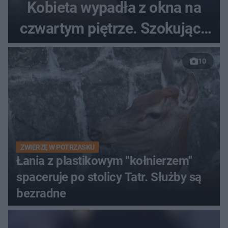
Kobieta wypadła z okna na
czwartym piętrze. Szokujące
nagranie trafiło do sieci
10
ZWIERZĘ W POTRZASKU
Łania z plastikowym "kołnierzem"
spaceruje po stolicy Tatr. Służby są
bezradne