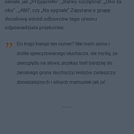
seriale, jak „Przyjaciółki“, „Barwy szczęścia“, „Oko za
oko“ , „48h“, czy „Na sygnale“.Zapytana o grupę
docelową wśród odbiorców tego utworu
odpowiedziała przekornie:
Do kogo kieruje ten numer? Nie mam jasno i
ściśle sprecyzowanego słuchacza, ale myślę, że
zewzględu na słowa, przekaz trafi bardziej do
żenskiego grona słuchaczy/widzów zwłaszcza
doniezależnych i silnych mamusiek jak ja!