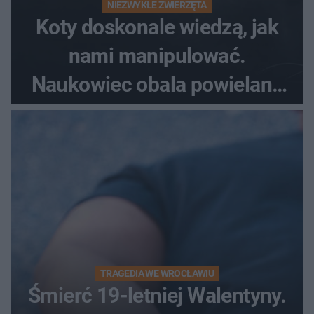
NIEZWYKŁE ZWIERZĘTA
Koty doskonale wiedzą, jak
nami manipulować.
Naukowiec obala powielane
od lat mity na ich temat
TRAGEDIA WE WROCŁAWIU
Śmierć 19-letniej Walentyny.