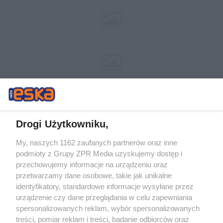
Drogi Użytkowniku,
My, naszych 1162 zaufanych partnerów oraz inne
Żaden utwór zamieszczony w serwisie nie może być powielany i
podmioty z Grupy ZPR Media uzyskujemy dostęp i
rozpowszechniany lub dalej rozpowszechniany w jakikolwiek sposób (w
tym także elektroniczny lub mechaniczny) na jakimkolwiek polu
przechowujemy informacje na urządzeniu oraz
eksploatacji w jakiejkolwiek formie, włącznie z umieszczaniem w
przetwarzamy dane osobowe, takie jak unikalne
Internecie bez pisemnej zgody właściciela praw. Jakiekolwiek użycie lub
identyfikatory, standardowe informacje wysyłane przez
wykorzystanie utworów w całości lub w części z naruszeniem prawa,
tzn. bez właściwej zgody, jest zabronione pod groźbą kary i może być
urządzenie czy dane przeglądania w celu zapewniania
ścigane prawnie.
spersonalizowanych reklam, wybór spersonalizowanych
treści, pomiar reklam i treści, badanie odbiorców oraz