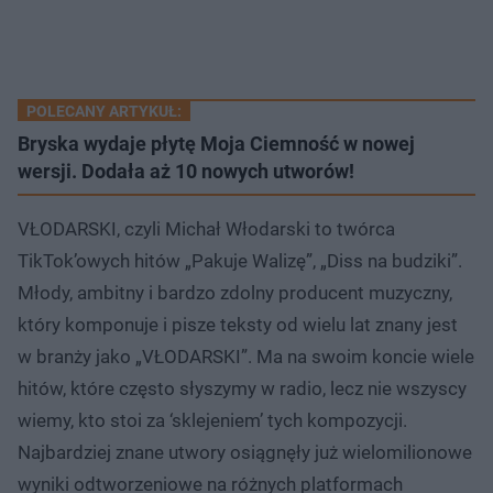
POLECANY ARTYKUŁ:
Bryska wydaje płytę Moja Ciemność w nowej
wersji. Dodała aż 10 nowych utworów!
VŁODARSKI, czyli Michał Włodarski to twórca
TikTok’owych hitów „Pakuje Walizę”, „Diss na budziki”.
Młody, ambitny i bardzo zdolny producent muzyczny,
który komponuje i pisze teksty od wielu lat znany jest
w branży jako „VŁODARSKI”. Ma na swoim koncie wiele
hitów, które często słyszymy w radio, lecz nie wszyscy
wiemy, kto stoi za ‘sklejeniem’ tych kompozycji.
Najbardziej znane utwory osiągnęły już wielomilionowe
wyniki odtworzeniowe na różnych platformach