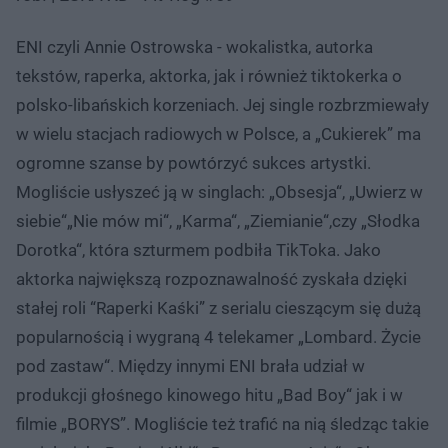
ENI czyli Annie Ostrowska - wokalistka, autorka
tekstów, raperka, aktorka, jak i również tiktokerka o
polsko-libańskich korzeniach. Jej single rozbrzmiewały
w wielu stacjach radiowych w Polsce, a „Cukierek” ma
ogromne szanse by powtórzyć sukces artystki.
Mogliście usłyszeć ją w singlach: „Obsesja“, „Uwierz w
siebie“„Nie mów mi“, „Karma“, „Ziemianie“,czy „Słodka
Dorotka“, która szturmem podbiła TikToka. Jako
aktorka największą rozpoznawalność zyskała dzięki
stałej roli “Raperki Kaśki” z serialu cieszącym się dużą
popularnością i wygraną 4 telekamer „Lombard. Życie
pod zastaw“. Między innymi ENI brała udział w
produkcji głośnego kinowego hitu „Bad Boy“ jak i w
filmie „BORYS”. Mogliście też trafić na nią śledząc takie