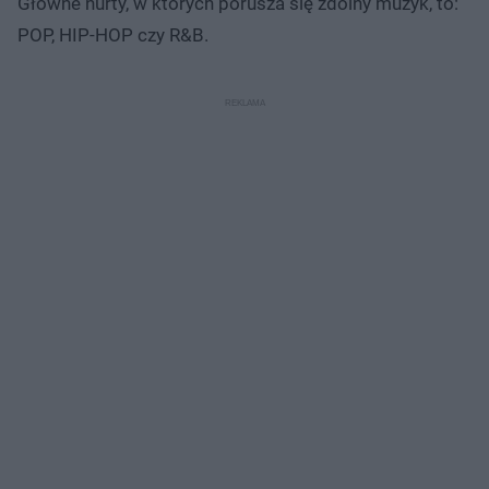
Główne nurty, w których porusza się zdolny muzyk, to:
POP, HIP-HOP czy R&B.