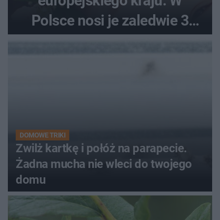
europejskiego kraju. W
Polsce nosi je zaledwie 3
kobiety
DOMOWE TRIKI
Zwilż kartkę i połóż na parapecie.
Żadna mucha nie wleci do twojego
domu