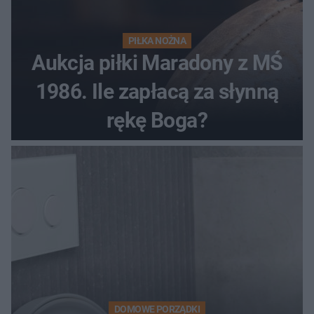
PIŁKA NOŻNA
Aukcja piłki Maradony z MŚ
1986. Ile zapłacą za słynną
rękę Boga?
DOMOWE PORZĄDKI