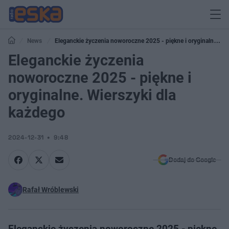
News
Eleganckie życzenia noworoczne 2025 - piękne i oryginalne.
Wierszyki dla każdego
Eleganckie życzenia
noworoczne 2025 - piękne i
oryginalne. Wierszyki dla
każdego
2024-12-31
9:48
Dodaj do Google
Rafał Wróblewski
Eleganckie życzenia noworoczne 2025 - piękne