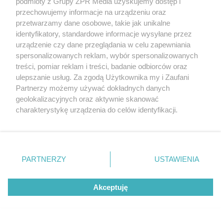
podmioty z Grupy ZPR Media uzyskujemy dostęp i
przechowujemy informacje na urządzeniu oraz
KOŚCIÓŁ
przetwarzamy dane osobowe, takie jak unikalne
Z Kalisza na Jasną Górę. Pielgrzymi dziś
identyfikatory, standardowe informacje wysyłane przez
wyruszyli po raz 389.
urządzenie czy dane przeglądania w celu zapewniania
spersonalizowanych reklam, wybór spersonalizowanych
treści, pomiar reklam i treści, badanie odbiorców oraz
ulepszanie usług. Za zgodą Użytkownika my i Zaufani
NAJNOWSZE NEWSY:
Partnerzy możemy używać dokładnych danych
geolokalizacyjnych oraz aktywnie skanować
charakterystykę urządzenia do celów identyfikacji.
Ponieważ cenimy Twoją prywatność, prosimy o zgodę na
korzystanie z tych technologii poprzez kliknięcie
„Akceptuję”. Zgoda jest dobrowolna i zawsze możesz ją
zmienić/wycofać klikając przycisk ustawień prywatności
PARTNERZY
USTAWIENIA
znajdujący się w lewym dolnym rogu strony
. Niektóre
rodzaje przetwarzania danych nie wymagają zgody
Akceptuję
użytkownika, ale masz prawo sprzeciwić się takiemu
przetwarzaniu. Preferencje będą miały zastosowanie tylko
na tej witrynie.
KOSZYKÓWKA