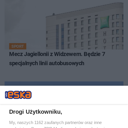
SPORT
Mecz Jagiellonii z Widzewem. Będzie 7
specjalnych linii autobusowych
Drogi Użytkowniku,
My, naszych 1162 zaufanych partnerów oraz inne