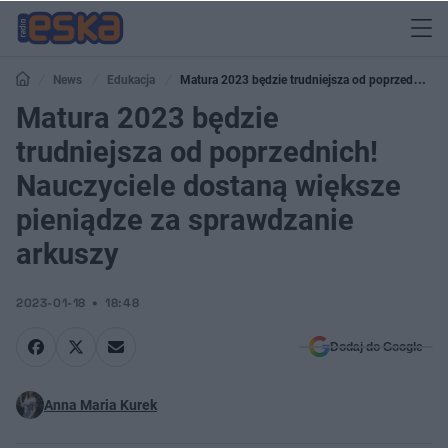
News
Edukacja
Matura 2023 będzie trudniejsza od poprzednich!
Nauczyciele dostaną większe pieniądze za sprawdzanie arkuszy
Matura 2023 będzie
trudniejsza od poprzednich!
Nauczyciele dostaną większe
pieniądze za sprawdzanie
arkuszy
2023-01-18
18:48
Dodaj do Google
Anna Maria Kurek