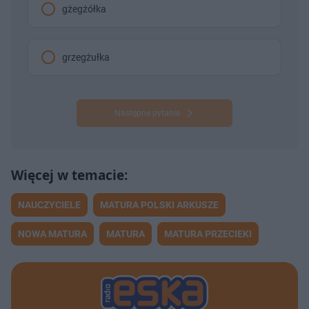
gżegżółka
grzegżułka
Następne pytanie
NAUCZYCIELE
MATURA POLSKI ARKUSZE
NOWA MATURA
MATURA
MATURA PRZECIEKI