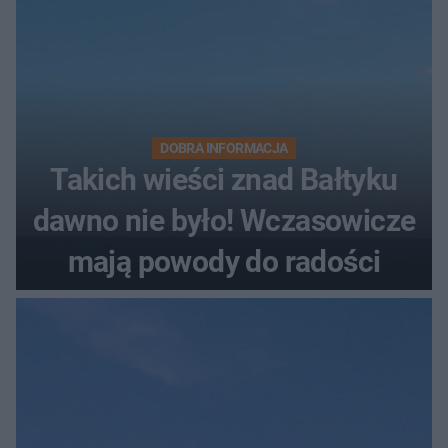
DOBRA INFORMACJA
Takich wieści znad Bałtyku
dawno nie było! Wczasowicze
mają powody do radości