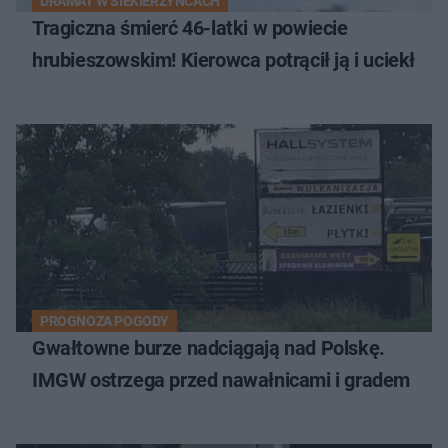
DRAMAT W SIEKIERZYŃCACH
Tragiczna śmierć 46-latki w powiecie
hrubieszowskim! Kierowca potrącił ją i uciekł
PROGNOZA POGODY
Gwałtowne burze nadciągają nad Polskę.
IMGW ostrzega przed nawałnicami i gradem