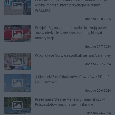
wielka impreza, która przyciągnęła tłumy
[GALERIA]
dodano 18-8-2024
Przyjeżdżaj na zlot pochwalić się swoją perełką!
Już w niedzielę Stary Sącz opanują klasyki
motoryzacji
dodano 27-7-2024
W bibliotece Norwida spotkali się fani Ani Shirley
dodano 26-7-2024
„I Siedlecki Zlot Składaków i Rowerów z PRL-u”
już 22 czerwca
dodano 20-6-2024
Przed nami "Śląskie Manewry", największy w
Polsce zlotów pasjonatów militariów
dodano 7-6-2024