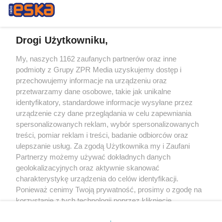
Drogi Użytkowniku,
My, naszych 1162 zaufanych partnerów oraz inne
Żaden utwór zamieszczony w serwisie nie może być powielany i
podmioty z Grupy ZPR Media uzyskujemy dostęp i
rozpowszechniany lub dalej rozpowszechniany w jakikolwiek sposób (w
tym także elektroniczny lub mechaniczny) na jakimkolwiek polu
przechowujemy informacje na urządzeniu oraz
eksploatacji w jakiejkolwiek formie, włącznie z umieszczaniem w Internecie
przetwarzamy dane osobowe, takie jak unikalne
bez pisemnej zgody właściciela praw. Jakiekolwiek użycie lub
wykorzystanie utworów w całości lub w części z naruszeniem prawa, tzn.
identyfikatory, standardowe informacje wysyłane przez
bez właściwej zgody, jest zabronione pod groźbą kary i może być ścigane
urządzenie czy dane przeglądania w celu zapewniania
prawnie.
spersonalizowanych reklam, wybór spersonalizowanych
treści, pomiar reklam i treści, badanie odbiorców oraz
ulepszanie usług. Za zgodą Użytkownika my i Zaufani
Partnerzy możemy używać dokładnych danych
geolokalizacyjnych oraz aktywnie skanować
charakterystykę urządzenia do celów identyfikacji.
O nas
Ponieważ cenimy Twoją prywatność, prosimy o zgodę na
korzystanie z tych technologii poprzez kliknięcie
Informacje prawne
„Akceptuję”. Zgoda jest dobrowolna i zawsze możesz ją