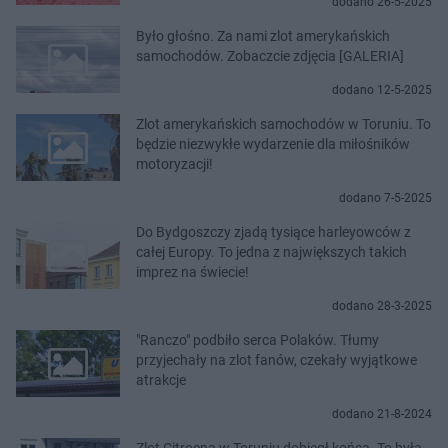
dodano 26-5-2025
Było głośno. Za nami zlot amerykańskich
samochodów. Zobaczcie zdjęcia [GALERIA]
dodano 12-5-2025
Zlot amerykańskich samochodów w Toruniu. To
będzie niezwykłe wydarzenie dla miłośników
motoryzacji!
dodano 7-5-2025
Do Bydgoszczy zjadą tysiące harleyowców z
całej Europy. To jedna z największych takich
imprez na świecie!
dodano 28-3-2025
"Ranczo" podbiło serca Polaków. Tłumy
przyjechały na zlot fanów, czekały wyjątkowe
atrakcje
dodano 21-8-2024
Zlot Citroena w Toruniu dobiegł końca. To była