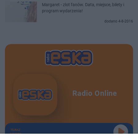
Margaret - zlot fanów. Data, miejsce, bilety i
program wydarzenia!
dodano 4-8-2016
Radio Online
TERAZ
GRAMY