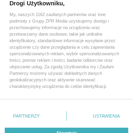
Drogi Użytkowniku,
My, naszych 1162 zaufanych partnerów oraz inne
Żaden utwór zamieszczony w serwisie nie może być powielany i
podmioty z Grupy ZPR Media uzyskujemy dostęp i
rozpowszechniany lub dalej rozpowszechniany w jakikolwiek sposób (w
tym także elektroniczny lub mechaniczny) na jakimkolwiek polu
przechowujemy informacje na urządzeniu oraz
eksploatacji w jakiejkolwiek formie, włącznie z umieszczaniem w
przetwarzamy dane osobowe, takie jak unikalne
Internecie bez pisemnej zgody właściciela praw. Jakiekolwiek użycie lub
identyfikatory, standardowe informacje wysyłane przez
wykorzystanie utworów w całości lub w części z naruszeniem prawa,
tzn. bez właściwej zgody, jest zabronione pod groźbą kary i może być
urządzenie czy dane przeglądania w celu zapewniania
ścigane prawnie.
spersonalizowanych reklam, wybór spersonalizowanych
treści, pomiar reklam i treści, badanie odbiorców oraz
ulepszanie usług. Za zgodą Użytkownika my i Zaufani
Partnerzy możemy używać dokładnych danych
geolokalizacyjnych oraz aktywnie skanować
charakterystykę urządzenia do celów identyfikacji.
Ponieważ cenimy Twoją prywatność, prosimy o zgodę na
O nas
korzystanie z tych technologii poprzez kliknięcie
Informacje prawne
„Akceptuję”. Zgoda jest dobrowolna i zawsze możesz ją
zmienić/wycofać klikając przycisk ustawień prywatności
PARTNERZY
USTAWIENIA
Nasze serwisy
znajdujący się w lewym dolnym rogu strony
. Niektóre
rodzaje przetwarzania danych nie wymagają zgody
© 2026 Grupa ZPR Media
Akceptuję