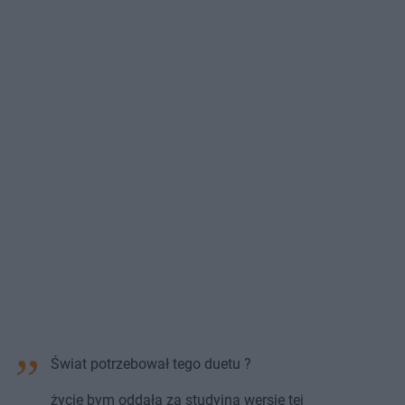
Świat potrzebował tego duetu ?
życie bym oddała za studyjną wersję tej