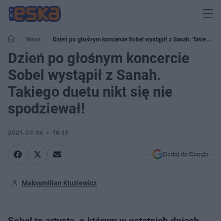
News
Dzień po głośnym koncercie Sobel wystąpił z Sanah. Takiego
duetu nikt się nie spodziewał!
Dzień po głośnym koncercie
Sobel wystąpił z Sanah.
Takiego duetu nikt się nie
spodziewał!
2021-07-06
16:13
Dodaj do Google
Maksymilian Kluziewicz
Sobel to artysta, o którym w ostatnich dniach