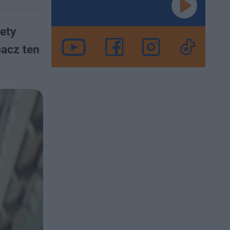
ety
bacz ten