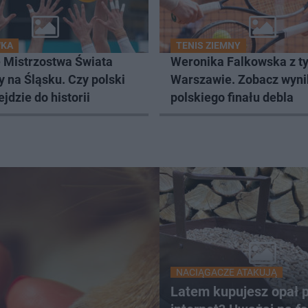
WKA
TENIS ZIEMNY
 Mistrzostwa Świata
Weronika Falkowska z t
y na Śląsku. Czy polski
Warszawie. Zobacz wyni
ejdzie do historii
polskiego finału debla
NACIĄGACZE ATAKUJĄ
Latem kupujesz opał 