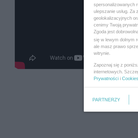
spersonalizowanych re
ulepszanie usług. Za
geolokalizacyjnych or
cenimy Twoją prywatno
Zgoda jest dobrowoln
się w lewym dolnym r
ale masz prawo sprzec
witrynie.
Zapoznaj się z poniż
internetowych. Szcze
Prywatności
i
Cookie
PARTNERZY