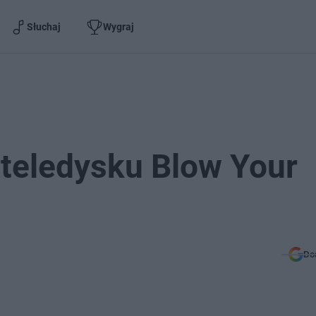
Słuchaj
Wygraj
 teledysku Blow Your
Do