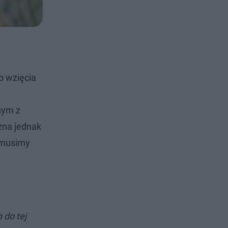
o wzięcia
nym z
żna jednak
e musimy
 do tej