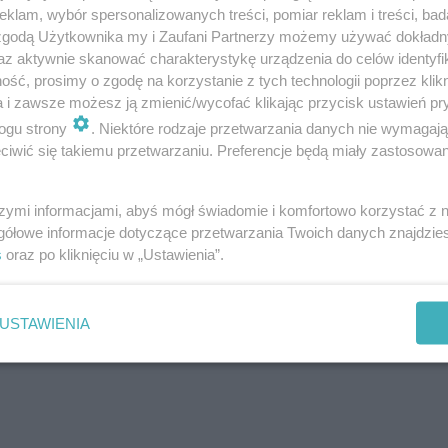
klam, wybór spersonalizowanych treści, pomiar reklam i treści, bad
 zgodą Użytkownika my i Zaufani Partnerzy możemy używać dokład
az aktywnie skanować charakterystykę urządzenia do celów identyfi
ść, prosimy o zgodę na korzystanie z tych technologii poprzez klikn
a i zawsze możesz ją zmienić/wycofać klikając przycisk ustawień pr
ogu strony
. Niektóre rodzaje przetwarzania danych nie wymagaj
iwić się takiemu przetwarzaniu. Preferencje będą miały zastosowanie
szymi informacjami, abyś mógł świadomie i komfortowo korzystać z
gółowe informacje dotyczące przetwarzania Twoich danych znajdzi
s
oraz po kliknięciu w „Ustawienia”.
USTAWIENIA