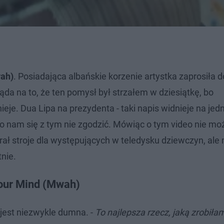
ah)
. Posiadająca albańskie korzenie artystka zaprosiła d
ląda na to, że ten pomysł był strzałem w dziesiątkę, bo
e. Dua Lipa na prezydenta - taki napis widnieje na jed
o nam się z tym nie zgodzić. Mówiąc o tym video nie mo
rał stroje dla występujących w teledysku dziewczyn, al
tnie.
Your Mind (Mwah)
 jest niezwykle dumna. -
To najlepsza rzecz, jaką zrobiłam