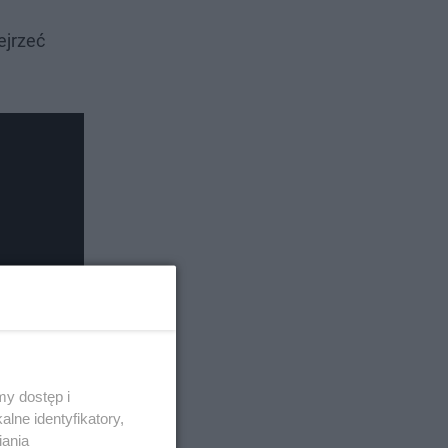
ejrzeć
y dostęp i
lne identyfikatory,
iania