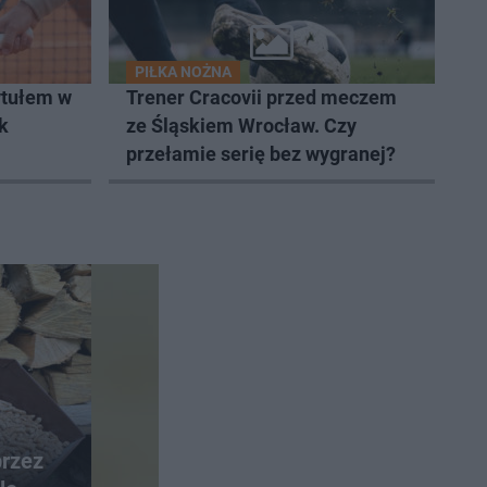
PIŁKA NOŻNA
ytułem w
Trener Cracovii przed meczem
k
ze Śląskiem Wrocław. Czy
przełamie serię bez wygranej?
przez