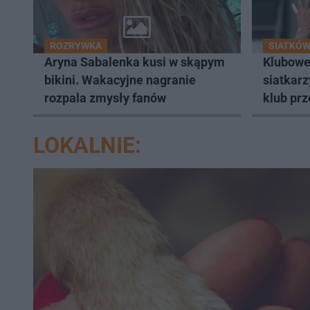
ROZRYWKA
SIATKÓ
Aryna Sabalenka kusi w skąpym
Klubowe
bikini. Wakacyjne nagranie
siatkarz
rozpala zmysły fanów
klub prz
LOKALNIE: