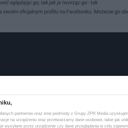
wić oglądając go, tak jak ja tworząc go
- tak
 swoim oficjalnym profilu na Facebooku. Możecie go ob
niku,
fanych partnerów oraz inne podmioty z Grupy ZPR Media uzyskujem
cje na urządzeniu oraz przetwarzamy dane osobowe, takie jak unika
je wysyłane przez urządzenie czy dane przeglądania w celu zapewn