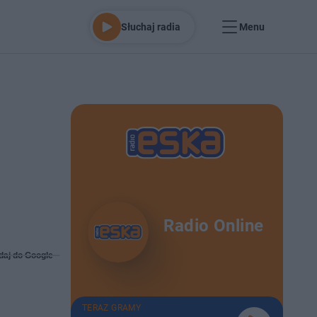
Słuchaj radia
Menu
Radio Online
daj do Google
TERAZ GRAMY