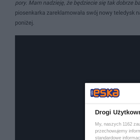
pory. Mam nadzieję, że będziecie się tak dobrze ba
piosenkarka zareklamowała swój nowy teledysk na
poniżej.
Drogi Użytkow
My, naszych 1162 zau
przechowujemy informa
standardowe informac