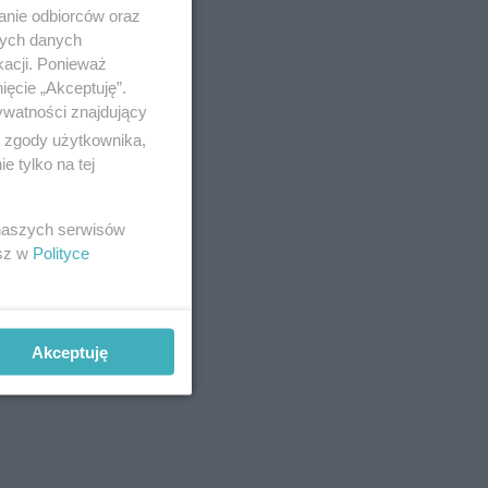
anie odbiorców oraz
nych danych
kacji. Ponieważ
ięcie „Akceptuję”.
ywatności znajdujący
ą zgody użytkownika,
 tylko na tej
 naszych serwisów
esz w
Polityce
Akceptuję