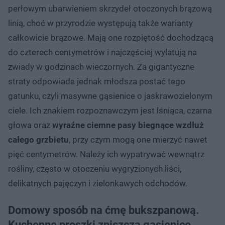
perłowym ubarwieniem skrzydeł otoczonych brązową
linią, choć w przyrodzie występują także warianty
całkowicie brązowe. Mają one rozpiętość dochodzącą
do czterech centymetrów i najczęściej wylatują na
zwiady w godzinach wieczornych. Za gigantyczne
straty odpowiada jednak młodsza postać tego
gatunku, czyli masywne gąsienice o jaskrawozielonym
ciele. Ich znakiem rozpoznawczym jest lśniąca, czarna
głowa oraz
wyraźne ciemne pasy biegnące wzdłuż
całego grzbietu
, przy czym mogą one mierzyć nawet
pięć centymetrów. Należy ich wypatrywać wewnątrz
rośliny, często w otoczeniu wygryzionych liści,
delikatnych pajęczyn i zielonkawych odchodów.
Domowy sposób na ćmę bukszpanową.
Kuchenne proszki zniszczą gąsienice