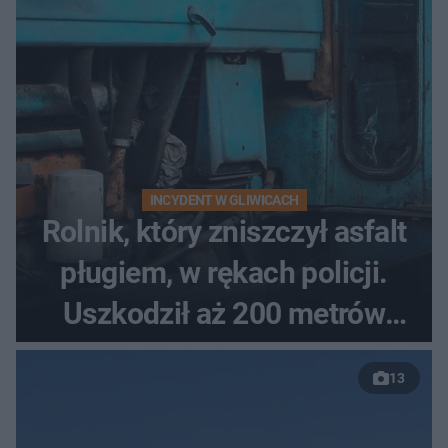
INCYDENT W GLIWICACH
Rolnik, który zniszczył asfalt
pługiem, w rękach policji.
Uszkodził aż 200 metrów
nowej drogi
13