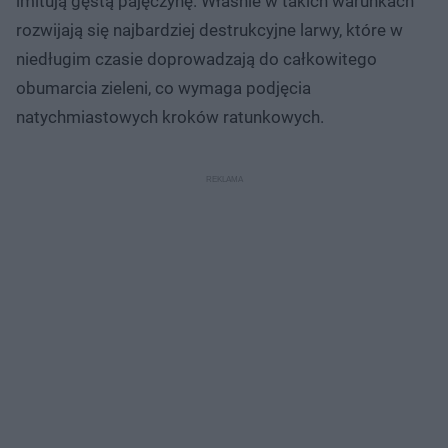
imitują gęstą pajęczynę. Właśnie w takich warunkach
rozwijają się najbardziej destrukcyjne larwy, które w
niedługim czasie doprowadzają do całkowitego
obumarcia zieleni, co wymaga podjęcia
natychmiastowych kroków ratunkowych.