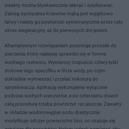
insekty można błyskawicznie zebrać i zutylizować.
Zabieg oprószania krzewów mąką jest wyjątkowo
łatwy i należy go powtarzać systematycznie przez cały
okres wegetacyjny, aż do pierwszych dni jesieni.
Alternatywnym rozwiązaniem pozostaje proszek do
pieczenia, który najlepiej sprawdzi się w formie
wodnego roztworu. Wystarczy rozpuścić cztery łyżki
stołowe tego specyfiku w litrze wody, po czym
dokładnie wymieszać i przelać miksturę do
spryskiwacza. Aplikację wykonujemy wyłącznie
podczas suchych wieczorów, a po czternastu dniach
całą procedurę trzeba powtórzyć raz jeszcze. Zawarty
w składzie wodorowęglan sodu drastycznie
modyfikuje odczyn powierzchni liści, co okazuje się
zabójcze dla pasożytów. Należy jednak pamiętać, aby