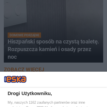
DOMOWE PORZĄDKI
Hiszpański sposób na czystą toaletę.
Rozpuszcza kamień i osady przez
noc
ZOBACZ WIĘCEJ
Drogi Użytkowniku,
My, naszych 1162 zaufanych partnerów oraz inne