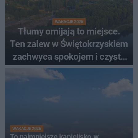
WAKACJE 2026
Tłumy omijają to miejsce.
Ten zalew w Świętokrzyskiem
zachwyca spokojem i czystą
wodą
WAKACJE 2026
To najmniejsze kąpielisko w