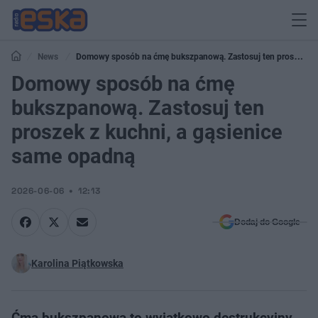
News
Domowy sposób na ćmę bukszpanową. Zastosuj ten proszek z
kuchni, a gąsienice same opadną
Domowy sposób na ćmę
bukszpanową. Zastosuj ten
proszek z kuchni, a gąsienice
same opadną
2026-06-06
12:13
Dodaj do Google
Karolina Piątkowska
Ćma bukszpanowa to wyjątkowo destrukcyjny